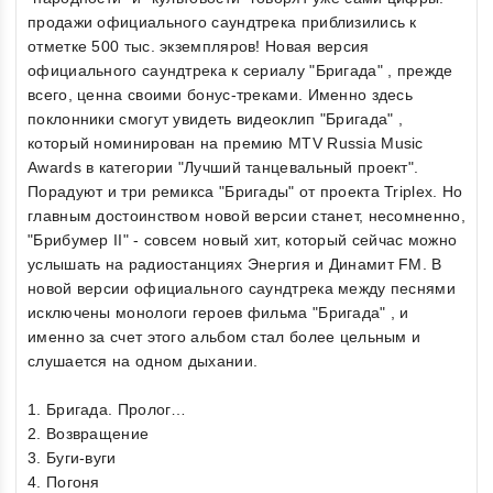
продажи официального саундтрека приблизились к
отметке 500 тыс. экземпляров! Новая версия
официального саундтрека к сериалу "Бригада" , прежде
всего, ценна своими бонус-треками. Именно здесь
поклонники смогут увидеть видеоклип "Бригада" ,
который номинирован на премию MTV Russia Music
Awards в категории "Лучший танцевальный проект".
Порадуют и три ремикса "Бригады" от проекта Triplex. Но
главным достоинством новой версии станет, несомненно,
"Брибумер II" - совсем новый хит, который сейчас можно
услышать на радиостанциях Энергия и Динамит FM. В
новой версии официального саундтрека между песнями
исключены монологи героев фильма "Бригада" , и
именно за счет этого альбом стал более цельным и
слушается на одном дыхании.
1. Бригада. Пролог…
2. Возвращение
3. Буги-вуги
4. Погоня