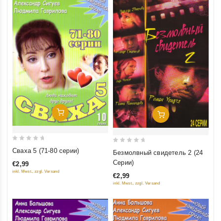
Добавить В Корзину
Добавить В Корзину
0
0
Сваха 5 (71-80 серии)
Безмолвный свидетель 2 (24
out
out
Серии)
€2,99
of
of
inkl. Mwst., zzgl. Versand
€2,99
5
5
inkl. Mwst., zzgl. Versand