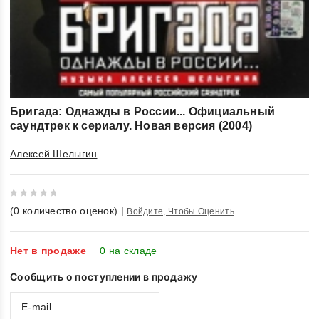
Бригада: Однажды в России... Официальный
саундтрек к сериалу. Новая версия (2004)
Алексей Шелыгин
0
(
0
количество оценок)
|
Войдите, Чтобы Оценить
out
of
5
Нет в продаже
0 на складе
Сообщить о поступлении в продажу