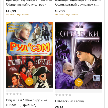
out
out
Официальный саундтрек к
Официальный саундтрек к
of
of
сериалу. Версия Космоса
сериалу. Версия Фила (2003)
€12,99
€12,99
5
5
(2003)
inkl. Mwst., zzgl. Versand
inkl. Mwst., zzgl. Versand
Добавить В Корзину
Добавить В Корзину
0
0
Руд и Сэм / Шекспиру и не
Отблески (8 серий)
out
out
снилось (2 фильма)
€5,99
of