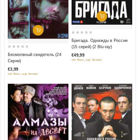
Добавить В Корзину
Добавить В Корзину
0
Бригада. Однажды в России
out
(15 серий) (2 Blu-ray)
of
0
Безмолвный свидетель (24
€49,99
5
out
inkl. Mwst., zzgl. Versand
Серии)
of
€3,99
5
inkl. Mwst., zzgl. Versand