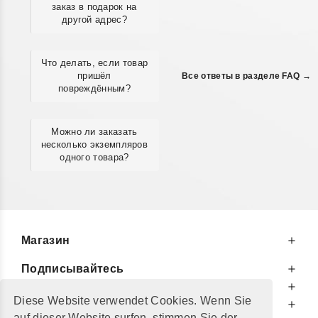
заказ в подарок на
другой адрес?
Что делать, если товар
пришёл
Все ответы в разделе FAQ →
повреждённым?
Можно ли заказать
несколько экземпляров
одного товара?
Магазин
Подписывайтесь
К Вашим Услугам
Diese Website verwendet Cookies. Wenn Sie
Информируем Вас
auf dieser Website surfen, stimmen Sie der