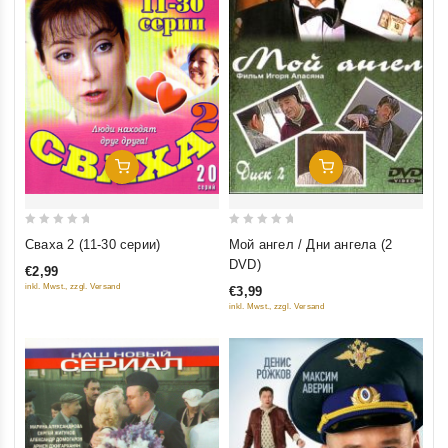
Добавить В Корзину
Добавить В Корзину
0
0
Мой ангел / Дни ангела (2
Сваха 2 (11-30 серии)
out
out
DVD)
€2,99
of
of
inkl. Mwst., zzgl. Versand
€3,99
5
5
inkl. Mwst., zzgl. Versand