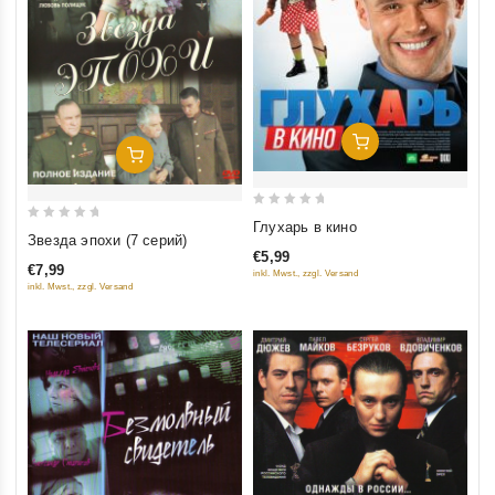
Добавить В Корзину
Добавить В Корзину
0
Глухарь в кино
0
Звезда эпохи (7 серий)
out
out
€5,99
of
€7,99
inkl. Mwst., zzgl. Versand
of
5
inkl. Mwst., zzgl. Versand
5