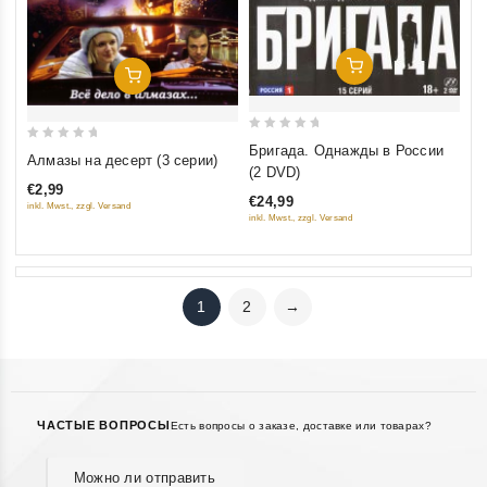
Добавить В Корзину
Добавить В Корзину
0
Бригада. Однажды в России
0
Алмазы на десерт (3 серии)
out
(2 DVD)
out
of
€2,99
of
€24,99
inkl. Mwst., zzgl. Versand
5
5
inkl. Mwst., zzgl. Versand
1
2
→
ЧАСТЫЕ ВОПРОСЫ
Есть вопросы о заказе, доставке или товарах?
Можно ли отправить