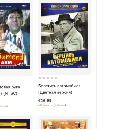
0
Берегись автомобиля
товая рука
out
(Цветная версия)
) (NTSC)
of
€16,99
5
inkl. Mwst., zzgl. Versand
 Versand