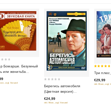
ер Бомарше. Безумный
5
ь или женитьба
Три плюс 
out of 5
аро. Радиоспектакль
99
€29,99
диокнига mp3)
Mwst., zzgl. Versand
0
inkl. Mwst., zzgl.
Берегись автомобиля
out
(Цветная версия)
of
(Крупный план) (2 DVD)
€24,99
5
inkl. Mwst., zzgl. Versand