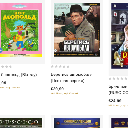
0
Берегись автомобиля
 Леопольд (Blu-ray)
out
(Цветная версия)
,99
0
of
Бриллиан
(Шедевры отечественного
Mwst., zzgl. Versand
€29,99
out
5
(RUSCICO
кино) (Blu-ray)
inkl. Mwst., zzgl. Versand
of
€24,99
5
inkl. Mwst., zzgl.