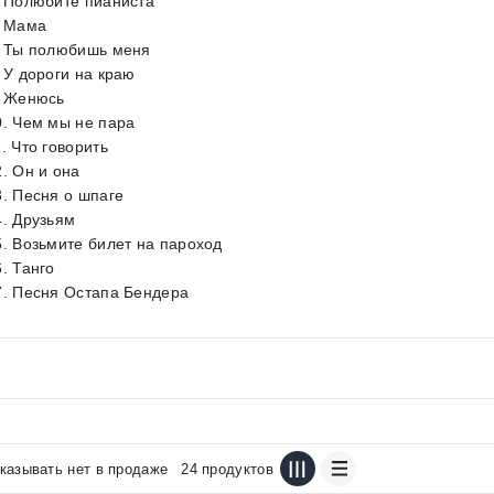
. Полюбите пианиста
. Мама
. Ты полюбишь меня
. У дороги на краю
. Женюсь
0. Чем мы не пара
. Что говорить
2. Он и она
3. Песня о шпаге
4. Друзьям
5. Возьмите билет на пароход
6. Танго
7. Песня Остапа Бендера
казывать нет в продаже
24 продуктов