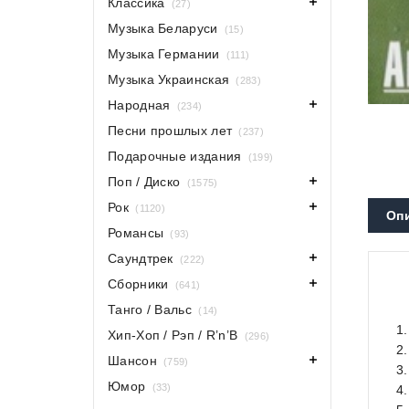
Классика
(27)
Музыка Беларуси
(15)
Музыка Германии
(111)
Музыка Украинская
(283)
Народная
(234)
Песни прошлых лет
(237)
Подарочные издания
(199)
Поп / Диско
(1575)
Рок
(1120)
Оп
Романсы
(93)
Саундтрек
(222)
Сборники
(641)
Танго / Вальс
(14)
1
Хип-Хоп / Рэп / R’n’B
(296)
2
Шансон
(759)
3.
Юмор
(33)
4