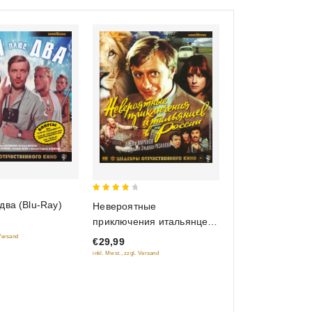
4
два (Blu-Ray)
Невероятные
out of
приключения итальянцев
5
в России (Blu-Ray)
 Versand
€29,99
inkl. Mwst., zzgl. Versand