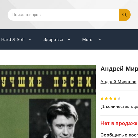
Искать:
Поиск
Hard & Soft
Здоровье
More
Андрей Мир
Андрей Миронов
4
out
(
1
количество оце
of 5
Нет в продаже
Сообщить о пос