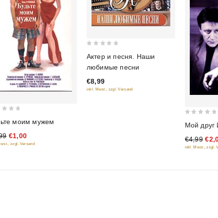
0
Актер и песня. Наши
out
любимые песни
of
€8,99
5
inkl. Mwst., zzgl. Versand
0
ьте моим мужем
Мой друг
out
99
€1,00
€4,99
€2,
of
Mwst., zzgl. Versand
inkl. Mwst., zzgl.
5