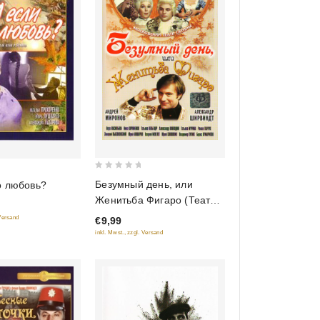
0
Безумный день, или
о любовь?
out
Женитьба Фигаро (Театр
of
Сатиры, 1973)
 Versand
€9,99
5
inkl. Mwst., zzgl. Versand