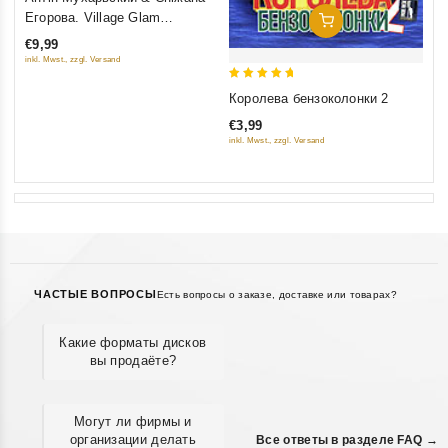
out
Егорова. Village Glam
Добавить В Корзину
of
(Сiльский Гламур)
€9,99
5
inkl. Mwst., zzgl. Versand
5
Королева бензоколонки 2
out of 5
€3,99
inkl. Mwst., zzgl. Versand
ЧАСТЫЕ ВОПРОСЫ
Есть вопросы о заказе, доставке или товарах?
Какие форматы дисков
вы продаёте?
Могут ли фирмы и
организации делать
Все ответы в разделе FAQ →