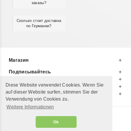
заказы?
Сколько стоит доставка
по Германии?
Магазин
Подписывайтесь
К Вашим Услугам
Diese Website verwendet Cookies. Wenn Sie
Информируем Вас
auf dieser Website surfen, stimmen Sie der
Дополнительно
Verwendung von Cookies zu.
Weitere Informationen
© 2002 - 2026
"Petershop GmbH"
|
Ok
Alle Preise inkl. MwSt. und zzgl.
Versandkosten
GeToTickets.com
| build#3.12.37