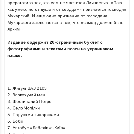
прерогатива тех, кто сам не является Личностью. «Пою
как умею, но от души и от сердца» - признается господин
Мухарский. И еще одно признание от господина
Мухарского заключается в том, что «самец должен быть
ярким».
Издание содержит 20-страничный буклет с
фотографиями и текстами песен на украинском
языке.
1. Жигулі ВАЗ 2103
2. Злокохучий мен
3. Шестипалий Петро
4. Село Чопілки
5. Парусами-кипарисами
6. Бобік
7. Автобус «Лебедівка-Київ»