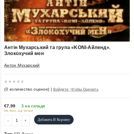
Антін Мухарський та група «KONI-Айленд».
Злокохучий мен
Антон Мухарский
0
(
0
количество оценок)
|
Войдите, Чтобы Оценить
out
of
5
€7,99
3 на складе
inkl. Mwst., zzgl. Versand
Добавить В Корзину
Тип: