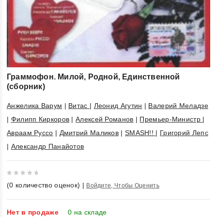
Граммофон. Милой, Родной, Единственной
(сборник)
Анжелика Варум
|
Витас
|
Леонид Агутин
|
Валерий Меладзе
|
Филипп Киркоров
|
Алексей Романов
|
Премьер-Министр
|
Авраам Руссо
|
Дмитрий Маликов
|
SMASH!!
|
Григорий Лепс
|
Александр Панайотов
0
(
0
количество оценок)
|
Войдите, Чтобы Оценить
out
of
5
Нет в продаже
0 на складе