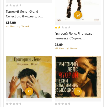
0
Григорий Лепс. Grand
out
Добавить В Корзину
Collection. Лучшее для
of
лучших (2014)
€15,99
5
inkl. Mwst., zzgl. Versand
2.5
Григорий Лепс. Что может
out
человек? Сборник
of 5
видеоклипов
€8,99
inkl. Mwst., zzgl. Versand
Добавить В Корзину
Добавить В Корзину