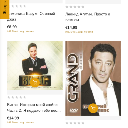
Жанры
0
0
Анжелика Варум. Осенний
Леонид Агутин. Просто о
out
out
джаз
важном
of
of
€8,99
€14,99
5
5
inkl. Mwst., zzgl. Versand
inkl. Mwst., zzgl. Versand
Добавить В Корзину
0
Витас. История моей любви.
out
Добавить В Корзину
Часть 2: Я подарю тебе весь
of
мир
€14,99
5
inkl. Mwst., zzgl. Versand
0