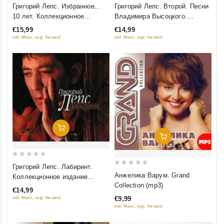
0
0
Григорий Лепс. Избранное...
Григорий Лепс. Второй. Песни
out
out
10 лет. Коллекционное
Владимира Высоцкого.
of
of
издание (Подарочное издание)
Коллекционное издание
€15,99
€14,99
5
5
(2 CD)
(Подарочное издание)
inkl. Mwst., zzgl. Versand
inkl. Mwst., zzgl. Versand
(CD+DVD)
Добавить В Корзину
Добавить В Корзину
0
Григорий Лепс. Лабиринт.
0
out
Анжелика Варум. Grand
Коллекционное издание
out
of
Collection (mp3)
(Подарочное издание)
€14,99
of
5
(CD+DVD)
€9,99
inkl. Mwst., zzgl. Versand
5
inkl. Mwst., zzgl. Versand