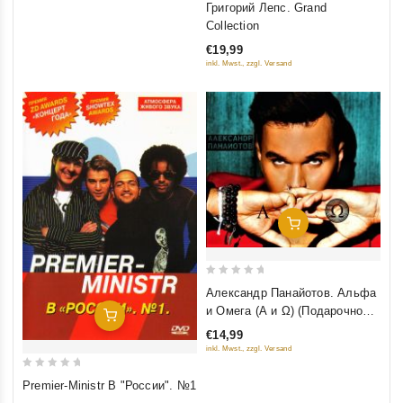
Григорий Лепс. Grand
out
Collection
of
€19,99
5
inkl. Mwst., zzgl. Versand
Добавить В Корзину
0
Александр Панайотов. Альфа
out
и Омега (A и Ω) (Подарочное
Добавить В Корзину
of
издание)
€14,99
5
inkl. Mwst., zzgl. Versand
0
Premier-Ministr В "России". №1
out