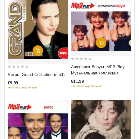
Добавить В Корзину
Добавить В Корзину
0
Анжелика Варум. MP3 Play.
out
0
Музыкальная коллекция
Витас. Grand Collection (mp3)
of
out
€11,99
€9,99
5
of
inkl. Mwst., zzgl. Versand
inkl. Mwst., zzgl. Versand
5