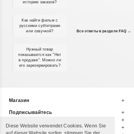
историю заказов?
Как найти фильм с
русскими субтитрами
или озвучкой?
Все ответы в разделе FAQ →
Нужный товар
показывается как "Нет
в продаже". Можно ли
его зарезервировать?
Магазин
Подписывайтесь
К Вашим Услугам
Diese Website verwendet Cookies. Wenn Sie
Информируем Вас
auf dieser Website surfen, stimmen Sie der