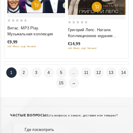
Добавить В Корзину
Добавить В Корзину
0
0
Витас. MP3 Play.
Григорий Лепс. Натали.
out
out
Музыкальная коллекция
Коллекционное издание
of
of
(Подарочное издание)
€9,99
€14,99
5
5
inkl. Mwst., zzgl. Versand
inkl. Mwst., zzgl. Versand
1
2
3
4
5
…
11
12
13
14
15
→
ЧАСТЫЕ ВОПРОСЫ
Есть вопросы о заказе, доставке или товарах?
Где посмотреть