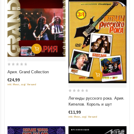
Добавить В Корзину
0
Ария. Grand Collection
Добавить В Корзину
out
€24,99
of
inkl. Mwst., zzgl. Versand
5
0
Легенды русского рока. Ария.
out
Кипелов. Король и шут
of
€11,99
5
inkl. Mwst., zzgl. Versand