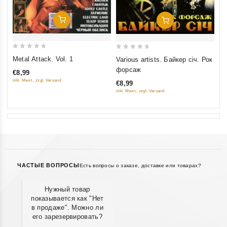
Добавить В Корзину
Добавить В Корзину
0
0
Metal Attack. Vol. 1
Various artists. Байкер січ. Рок
out
out
форсаж
€8,99
of
of
inkl. Mwst., zzgl. Versand
€8,99
5
5
inkl. Mwst., zzgl. Versand
ЧАСТЫЕ ВОПРОСЫ
Есть вопросы о заказе, доставке или товарах?
Нужный товар
показывается как "Нет
в продаже". Можно ли
его зарезервировать?