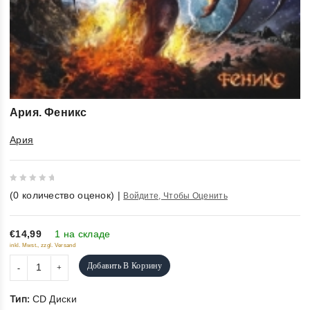
Ария. Феникс
Ария
0
(
0
количество оценок)
|
Войдите, Чтобы Оценить
out
of
5
€14,99
1 на складе
inkl. Mwst., zzgl. Versand
Добавить В Корзину
Тип:
CD Диски