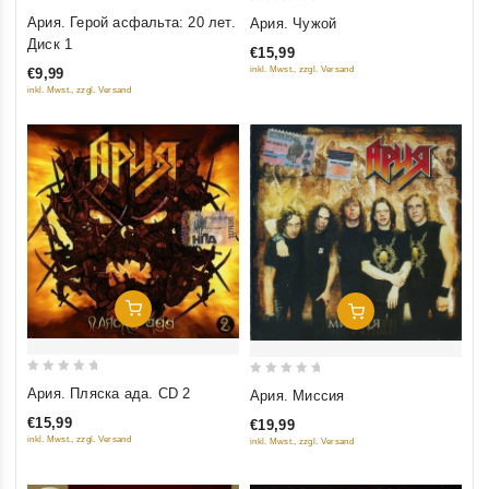
0
0
Ария. Герой асфальта: 20 лет.
Ария. Чужой
out
out
Диск 1
€15,99
of
of
inkl. Mwst., zzgl. Versand
€9,99
5
5
inkl. Mwst., zzgl. Versand
Добавить В Корзину
Добавить В Корзину
0
0
Ария. Пляска ада. CD 2
Ария. Миссия
out
out
€15,99
€19,99
of
of
inkl. Mwst., zzgl. Versand
inkl. Mwst., zzgl. Versand
5
5