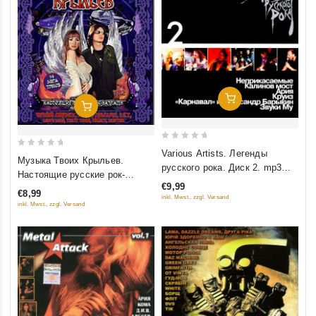
Добавить В Корзину
Добавить В Корзину
0
Various Artists. Легенды
0
Музыка Твоих Крыльев.
out
русского рока. Диск 2. mp3
out
Настоящие русские рок-
of
Коллекция
of
€9,99
баллады Vol. 2
5
€8,99
inkl. Mwst., zzgl. Versand
5
inkl. Mwst., zzgl. Versand