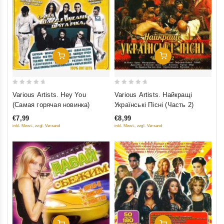
Добавить В Корзину
Добавить В Корзину
0
0
Various Artists. Hey You
Various Artists. Найкращi
out
out
(Самая горячая новинка)
Українськi Пiснi (Часть 2)
of
of
€7,99
€8,99
5
5
inkl. Mwst., zzgl. Versand
inkl. Mwst., zzgl. Versand
Добавить В Корзину
Добавить В Корзину