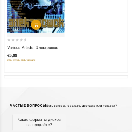
Добавить В Корзину
0
Various Artists. Электрошок
out
€5,99
of
inkl. Mwst., zzgl. Versand
5
ЧАСТЫЕ ВОПРОСЫ
Есть вопросы о заказе, доставке или товарах?
Какие форматы дисков
вы продаёте?