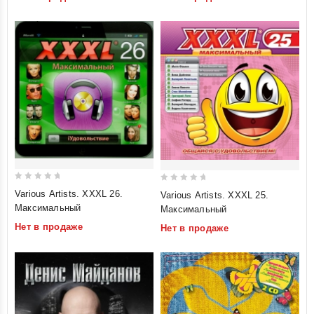
5
5
0
0
Various Artists. XXXL 26.
Various Artists. XXXL 25.
out
out
Максимальный
Максимальный
of
of
Нет в продаже
Нет в продаже
5
5