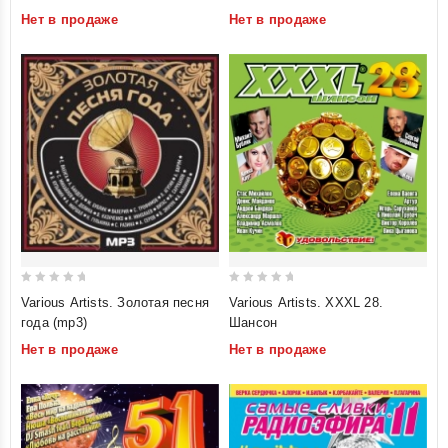
of
of
Нет в продаже
Нет в продаже
5
5
0
0
Various Artists. Золотая песня
Various Artists. XXXL 28.
out
out
года (mp3)
Шансон
of
of
Нет в продаже
Нет в продаже
5
5