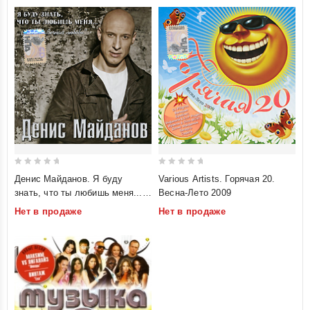
0
0
Денис Майданов. Я буду
Various Artists. Горячая 20.
out
out
знать, что ты любишь меня...
Весна-Лето 2009
of
of
Вечная любовь
Нет в продаже
Нет в продаже
5
5