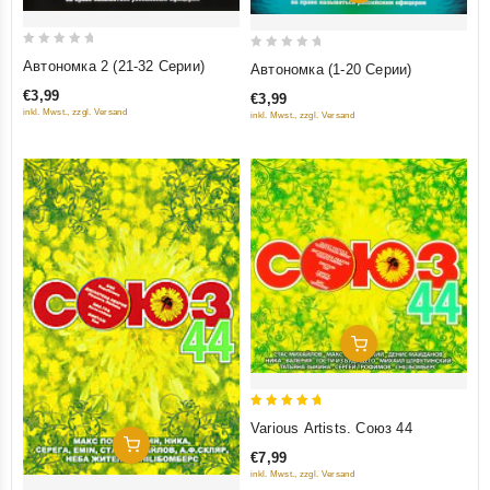
0
0
Автономка 2 (21-32 Серии)
Автономка (1-20 Серии)
out
out
€3,99
€3,99
of
of
inkl. Mwst., zzgl. Versand
inkl. Mwst., zzgl. Versand
5
5
Добавить В Корзину
5
Various Artists. Союз 44
out of 5
Добавить В Корзину
€7,99
inkl. Mwst., zzgl. Versand