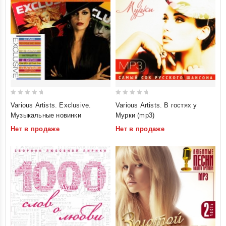
0
0
Various Artists. Exclusive.
Various Artists. В гостях у
out
out
Музыкальные новинки
Мурки (mp3)
of
of
Нет в продаже
Нет в продаже
5
5