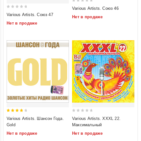
0
Various Artists. Союз 46
0
out
Various Artists. Союз 47
Нет в продаже
out
of
Нет в продаже
of
5
5
4
0
Various Artists. Шансон Года.
Various Artists. XXXL 22.
out of
out
Gold
Максимальный
5
of
Нет в продаже
Нет в продаже
5