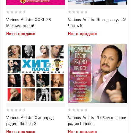
0
0
Various Artists. XXXL 28.
Various Artists. Ээхх, разгуляй!
out
out
Максимальный
Часть 5
of
of
Нет в продаже
Нет в продаже
5
5
0
0
Various Artists. Хит-парад
Various Artists. Любимые песни
out
out
радио Шансон 2
радио Шансон
of
of
Нет в продаже
Нет в продаже