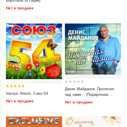
Воротилы (8 серий)
out
Нет в продаже
of
5
0
Денис Майданов. Пролетая
5
out
Various Artists. Союз 54
над нами... (Подарочное
out of 5
of
издание)
Нет в продаже
Нет в продаже
5