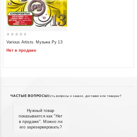
0
Various Artists. Музыка Ру 13
out
Нет в продаже
of
5
ЧАСТЫЕ ВОПРОСЫ
Есть вопросы о заказе, доставке или товарах?
Нужный товар
показывается как "Нет
в продаже". Можно ли
его зарезервировать?