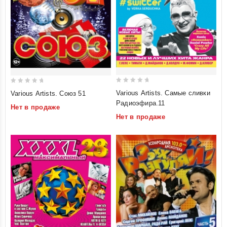
0
0
Various Artists. Самые сливки
Various Artists. Союз 51
out
out
Радиоэфира.11
Нет в продаже
of
of
Нет в продаже
5
5