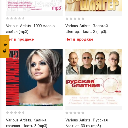
0
0
Various Artists. 1000 слов о
Various Artists. Золотой
out
out
любви (mp3)
Шлягер. Часть 2 (mp3)
of
of
(Любимые Песни Нашего
Нет в продаже
Нет в продаже
5
5
Жанры
Времени)
0
0
Various Artists. Калина
Various Artists. Русская
out
out
красная. Часть 3 (mp3)
блатная 30-ка (mp3)