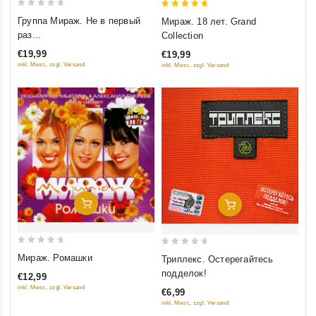
0
5
Группа Мираж. Не в первый
Мираж. 18 лет. Grand
out
out of 5
раз...
Collection
of
€19,99
€19,99
5
inkl. Mwst., zzgl. Versand
inkl. Mwst., zzgl. Versand
Добавить В Корзину
Добавить В Корзину
0
0
Мираж. Ромашки
Триплекс. Остерегайтесь
out
out
подделок!
€12,99
of
of
inkl. Mwst., zzgl. Versand
€6,99
5
5
inkl. Mwst., zzgl. Versand