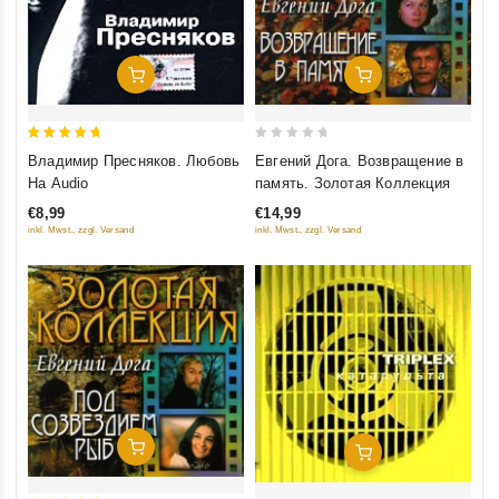
Добавить В Корзину
Добавить В Корзину
5
0
Владимир Пресняков. Любовь
Евгений Дога. Возвращение в
out of 5
out
На Audio
память. Золотая Коллекция
of
€8,99
€14,99
5
inkl. Mwst., zzgl. Versand
inkl. Mwst., zzgl. Versand
Добавить В Корзину
Добавить В Корзину