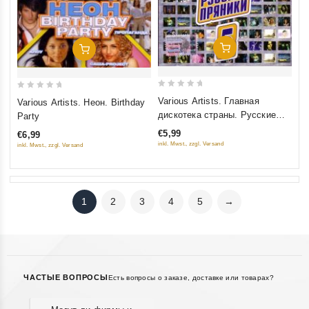
Добавить В Корзину
Добавить В Корзину
0
0
Various Artists. Главная
Various Artists. Неон. Birthday
out
out
дискотека страны. Русские
Party
of
of
пряники 5
€5,99
€6,99
5
5
inkl. Mwst., zzgl. Versand
inkl. Mwst., zzgl. Versand
1
2
3
4
5
→
ЧАСТЫЕ ВОПРОСЫ
Есть вопросы о заказе, доставке или товарах?