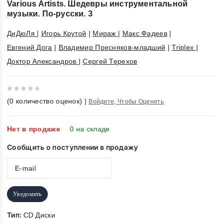
Various Artists. Шедевры инструментальной
музыки. По-русски. 3
ДиДюЛя
|
Игорь Крутой
|
Мираж
|
Макс Фадеев
|
Евгений Дога
|
Владимир Пресняков-младший
|
Triplex
|
Доктор Александров
|
Сергей Терехов
0
(
0
количество оценок)
|
Войдите, Чтобы Оценить
out
of
5
Нет в продаже
0 на складе
Сообщить о поступлении в продажу
Уведомить
Тип:
CD Диски