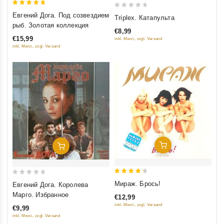
5
0
Евгений Дога. Под созвездием
Triplex. Катапульта
out of 5
out
рыб. Золотая коллекция
€8,99
of
€15,99
inkl. Mwst., zzgl. Versand
5
inkl. Mwst., zzgl. Versand
Добавить В Корзину
Добавить В Корзину
4.5
0
Мираж. Брось!
Евгений Дога. Королева
out of 5
out
Марго. Избранное
€12,99
of
inkl. Mwst., zzgl. Versand
€9,99
5
inkl. Mwst., zzgl. Versand