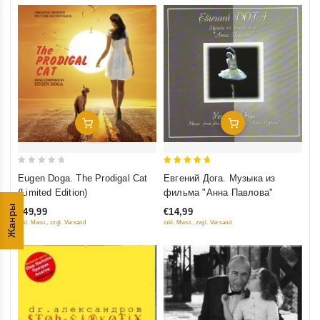
Добавить В Корзину
Добавить В Корзину
0
5
Eugen Doga. The Prodigal Cat
Евгений Дога. Музыка из
out
out of 5
(Limited Edition)
фильма "Анна Павлова"
of
Жанры
€49,99
€14,99
5
inkl. Mwst., zzgl. Versand
inkl. Mwst., zzgl. Versand