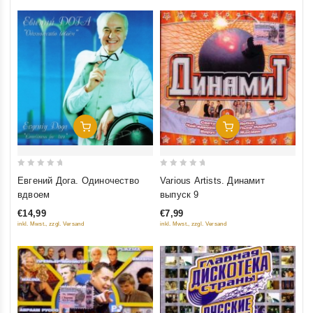
Добавить В Корзину
Добавить В Корзину
0
0
Евгений Дога. Одиночество
Various Artists. Динамит
out
out
вдвоем
выпуск 9
of
of
€14,99
€7,99
5
5
inkl. Mwst., zzgl. Versand
inkl. Mwst., zzgl. Versand