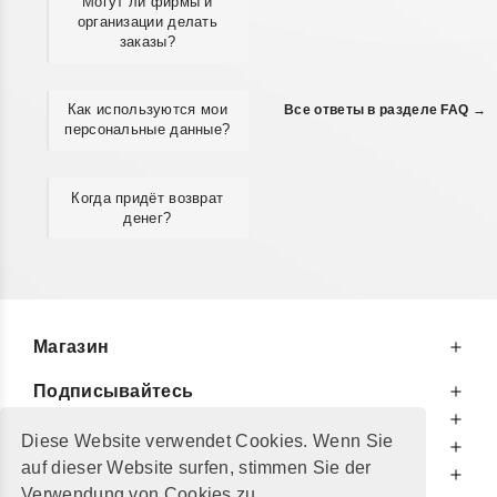
Могут ли фирмы и
организации делать
заказы?
Как используются мои
Все ответы в разделе FAQ →
персональные данные?
Когда придёт возврат
денег?
Магазин
Подписывайтесь
К Вашим Услугам
Diese Website verwendet Cookies. Wenn Sie
Информируем Вас
auf dieser Website surfen, stimmen Sie der
Дополнительно
Verwendung von Cookies zu.