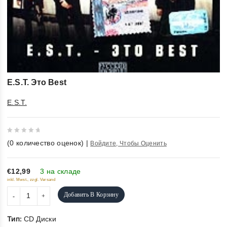
E.S.T. Это Best
E.S.T.
0
(
0
количество оценок)
|
Войдите, Чтобы Оценить
out
of
5
€12,99
3 на складе
inkl. Mwst., zzgl. Versand
Добавить В Корзину
Тип:
CD Диски