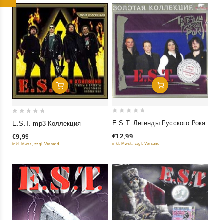
Добавить В Корзину
Добавить В Корзину
0
0
E.S.T. Легенды Русского Рока
E.S.T. mp3 Коллекция
out
out
€12,99
€9,99
of
of
inkl. Mwst., zzgl. Versand
inkl. Mwst., zzgl. Versand
5
5