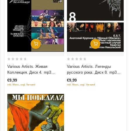
Добавить В Корзину
Добавить В Корзину
0
0
Various Artists. Живая
Various Artists. Легенды
out
out
Коллекция. Диск 4. mp3
русского рока. Диск 8. mp3
of
of
Коллекция
Коллекция
€9,99
€9,99
5
5
inkl. Mwst., zzgl. Versand
inkl. Mwst., zzgl. Versand