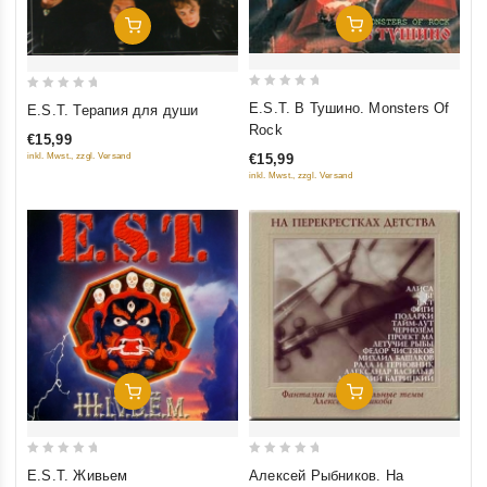
Добавить В Корзину
Добавить В Корзину
0
0
E.S.T. В Тушино. Monsters Of
E.S.T. Терапия для души
out
out
Rock
€15,99
of
of
inkl. Mwst., zzgl. Versand
€15,99
5
5
inkl. Mwst., zzgl. Versand
Добавить В Корзину
Добавить В Корзину
0
0
E.S.T. Живьем
Алексей Рыбников. На