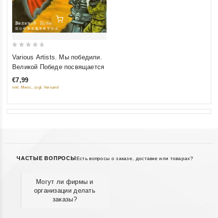
Добавить В Корзину
0
Various Artists. Мы победили.
out
Великой Победе посвящается
of
€7,99
5
inkl. Mwst., zzgl. Versand
ЧАСТЫЕ ВОПРОСЫ
Есть вопросы о заказе, доставке или товарах?
Могут ли фирмы и
организации делать
заказы?