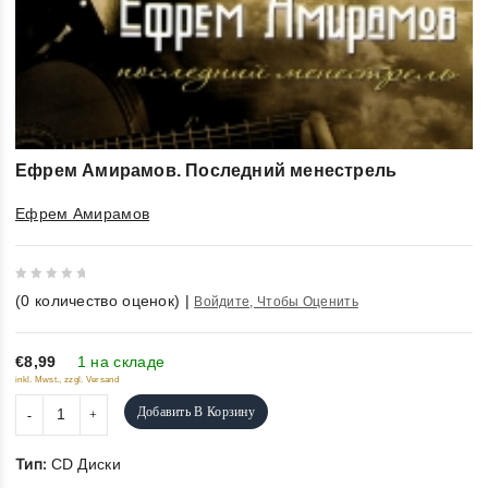
Ефрем Амирамов. Последний менестрель
Ефрем Амирамов
0
(
0
количество оценок)
|
Войдите, Чтобы Оценить
out
of
5
€8,99
1 на складе
inkl. Mwst., zzgl. Versand
Добавить В Корзину
Тип:
CD Диски