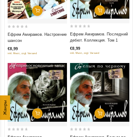
Добавить В Корзину
Добавить В Корзину
0
0
Ефрем Амирамов. Последний
Ефрем Амирамов. Настроение
out
out
дебют. Коллекция. Том 1
шансон
of
of
€8,99
€8,99
5
5
inkl. Mwst., zzgl. Versand
inkl. Mwst., zzgl. Versand
Жанры
Добавить В Корзину
Добавить В Корзину
0
0