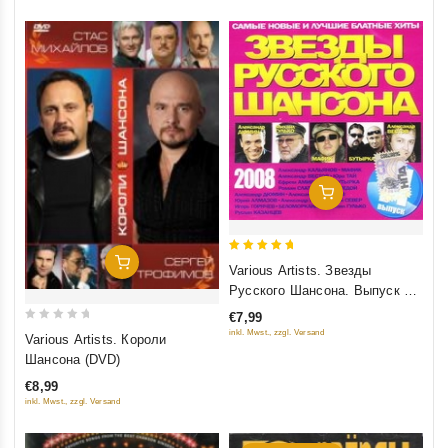
Добавить В Корзину
5
Добавить В Корзину
Various Artists. Звезды
out of 5
Русского Шансона. Выпуск 11
(2008)
€7,99
0
inkl. Mwst., zzgl. Versand
Various Artists. Короли
out
Шансона (DVD)
of
€8,99
5
inkl. Mwst., zzgl. Versand