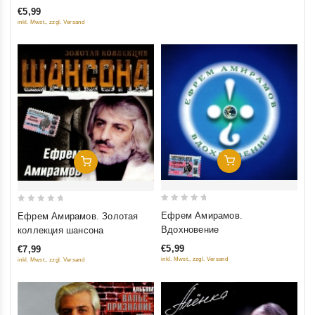
of
€5,99
5
inkl. Mwst., zzgl. Versand
Добавить В Корзину
Добавить В Корзину
0
0
Ефрем Амирамов.
Ефрем Амирамов. Золотая
out
out
Вдохновение
коллекция шансона
of
of
€5,99
€7,99
5
5
inkl. Mwst., zzgl. Versand
inkl. Mwst., zzgl. Versand