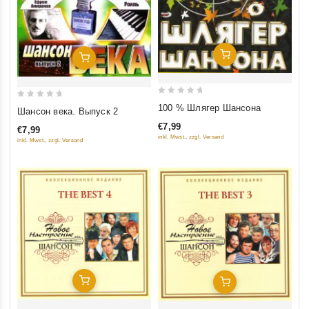
Добавить В Корзину
Добавить В Корзину
0
0
100 % Шлягер Шансона
Шансон века. Выпуск 2
out
out
€7,99
€7,99
of
of
inkl. Mwst., zzgl. Versand
inkl. Mwst., zzgl. Versand
5
5
Добавить В Корзину
Добавить В Корзину