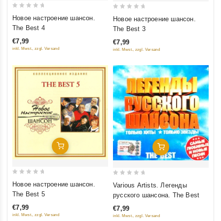
0
0
Новое настроение шансон.
Новое настроение шансон.
out
out
The Best 4
The Best 3
of
of
€7,99
€7,99
5
5
inkl. Mwst., zzgl. Versand
inkl. Mwst., zzgl. Versand
Добавить В Корзину
Добавить В Корзину
0
0
Новое настроение шансон.
Various Artists. Легенды
out
out
The Best 5
русского шансона. The Best
of
of
€7,99
€7,99
5
5
inkl. Mwst., zzgl. Versand
inkl. Mwst., zzgl. Versand