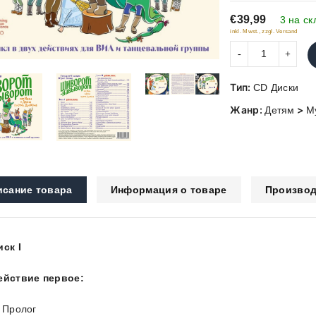
of
€39,99
5
3 на ск
inkl. Mwst., zzgl. Versand
Тип:
CD Диски
Жанр:
>
Детям
М
исание товара
Информация о товаре
Производ
иск I
ействие первое:
. Пролог