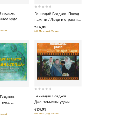
0
Гладков.
Геннадий Гладков. Поезд
out
нное чудо.
памяти / Люди и страсти.
of
ьная музыка к
Оригинальная музыка
€16,99
5
 Versand
inkl. Mwst., zzgl. Versand
0
Геннадий Гладков.
Гладков.
out
Джентльмены удачи.
тичка.
of
Оригинальная музыка к
я опера в трех
€24,99
5
фильму
ервая часть
inkl. Mwst., zzgl. Versand
 Versand