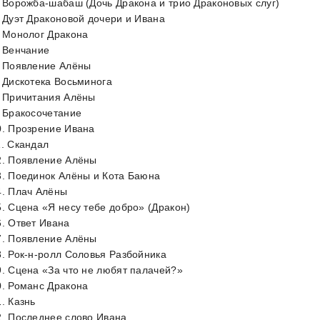
. Ворожба-шабаш (Дочь Дракона и трио Драконовых слуг)
. Дуэт Драконовой дочери и Ивана
. Монолог Дракона
. Венчание
. Появление Алёны
. Дискотека Восьминога
. Причитания Алёны
. Бракосочетание
0. Прозрение Ивана
1. Скандал
2. Появление Алёны
3. Поединок Алёны и Кота Баюна
4. Плач Алёны
5. Сцена «Я несу тебе добро» (Дракон)
6. Ответ Ивана
7. Появление Алёны
8. Рок-н-ролл Соловья Разбойника
9. Сцена «За что не любят палачей?»
0. Романс Дракона
1. Казнь
2. Последнее слово Ивана