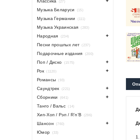
Классика
(27)
Музыка Беларуси
(15)
Музыка Германии
(111)
Музыка Украинская
(283)
Народная
(234)
Песни прошлых лет
(237)
Подарочные издания
(200)
Поп / Диско
(1575)
Рок
(1120)
Романсы
(93)
Оп
Саундтрек
(221)
Сборники
(641)
Танго / Вальс
(14)
Д
Хип-Хоп / Рэп / R’n’B
(296)
Д
Шансон
(760)
Юмор
(33)
1