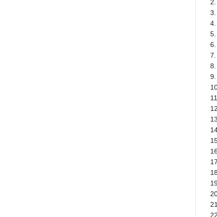
2
3
4
5
6
7
8
9
1
1
1
1
1
1
1
1
1
1
2
2
2