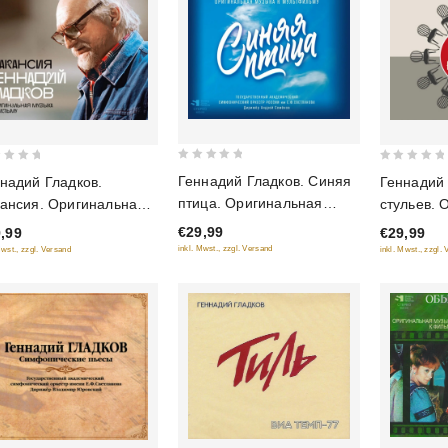
0
0
Геннадий Гладков. Синяя
надий Гладков.
Геннадий 
out
out
птица. Оригинальная
ансия. Оригинальная
стульев. 
of
of
музыка к мультфильму
ыка к фильму
музыка к
€29,99
,99
€29,99
5
5
inkl. Mwst., zzgl. Versand
Mwst., zzgl. Versand
inkl. Mwst., zzgl.