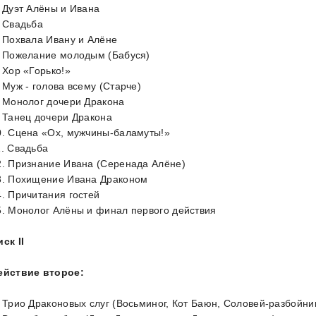
. Дуэт Алёны и Ивана
. Свадьба
. Похвала Ивану и Алёне
. Пожелание молодым (Бабуся)
. Хор «Горько!»
. Муж - голова всему (Старче)
. Монолог дочери Дракона
. Танец дочери Дракона
0. Сцена «Ох, мужчины-баламуты!»
1. Свадьба
2. Признание Ивана (Серенада Алёне)
3. Похищение Ивана Драконом
4. Причитания гостей
5. Монолог Алёны и финал первого действия
ск II
ействие второе:
. Трио Драконовых слуг (Восьминог, Кот Баюн, Соловей-разбойни