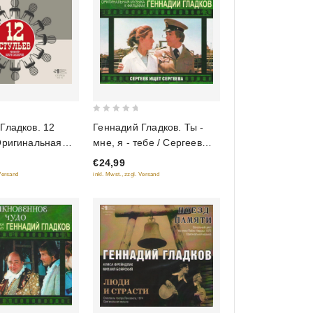
0
Геннадий Гладков. Ты -
Гладков. 12
out
мне, я - тебе / Сергеев
Оригинальная
of
ищет Сергеева.
 фильму
€24,99
5
Оригинальная музыка к
inkl. Mwst., zzgl. Versand
 Versand
фильмам