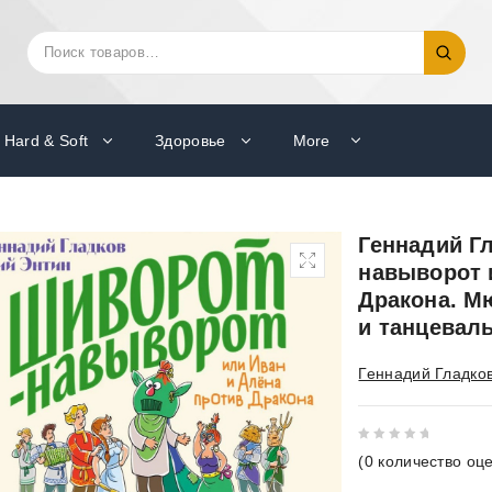
Искать:
Поиск
Hard & Soft
Здоровье
More
Геннадий Г
навыворот 
Дракона. М
и танцеваль
Геннадий Гладко
0
(
0
количество оце
out