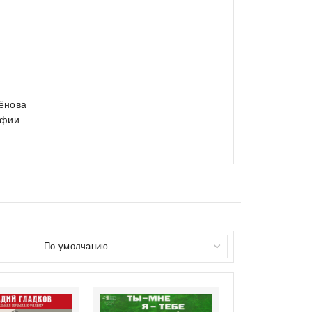
ёнова
афии