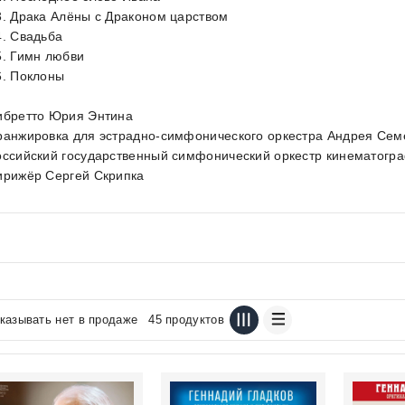
3. Драка Алёны с Драконом царством
4. Свадьба
5. Гимн любви
6. Поклоны
ибретто Юрия Энтина
ранжировка для эстрадно-симфонического оркестра Андрея Сем
оссийский государственный симфонический оркестр кинематогр
ирижёр Сергей Скрипка
казывать нет в продаже
45 продуктов