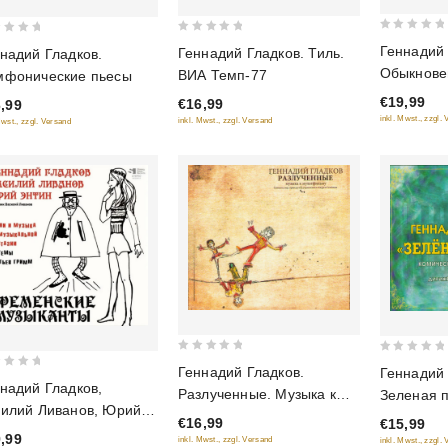
0
0
Геннадий 
Геннадий Гладков. Тиль.
надий Гладков.
out
out
Обыкнове
ВИА Темп-77
мфонические пьесы
of
of
Оригинал
€19,99
€16,99
,99
5
5
фильму
inkl. Mwst., zzgl.
inkl. Mwst., zzgl. Versand
Mwst., zzgl. Versand
0
0
Геннадий Гладков.
Геннадий 
out
out
надий Гладков,
Разлученные. Музыка к
Зеленая п
of
of
илий Ливанов, Юрий
мультфильму
Комическа
€16,99
€15,99
5
5
ин. Бременские
частях. П
,99
inkl. Mwst., zzgl. Versand
inkl. Mwst., zzgl.