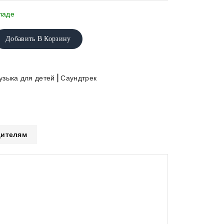
ладе
Добавить В Корзину
|
узыка для детей
Саундтрек
ителям