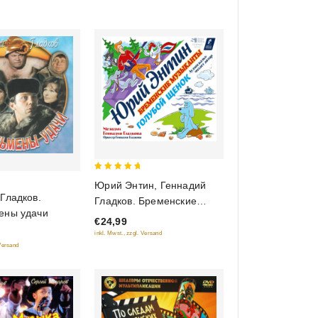
5
Юрий Энтин, Геннадий
out of 5
Гладков.
Гладков. Бременские
ены удачи
музыканты. Голубой
€24,99
Щенок. Аудиосказки.
inkl. Mwst., zzgl. Versand
Читает Юрий Энтин
 Versand