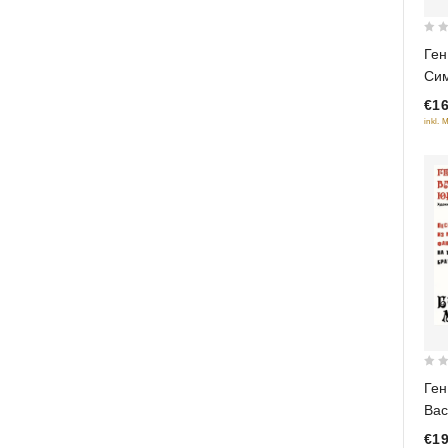
0
Ген
out
Си
of
€16
5
inkl. 
0
Ген
out
Вас
of
Энт
€19
5