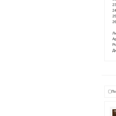
2
2
2
2
Л
А
Р
Д
По