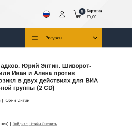
Корзина
0
€0,00
Ресурсы
ладков. Юрий Энтин. Шиворот-
или Иван и Алена против
юзикл в двух действиях для ВИА
ной группы (2 CD)
в
|
Юрий Энтин
нок)
|
Войдите, Чтобы Оценить