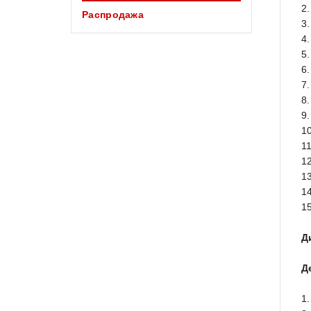
2
Распродажа
3
4
5
6
7
8
9
1
1
1
1
1
1
Ди
Д
1