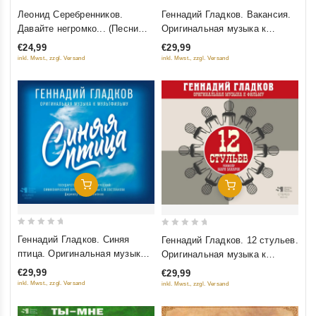
0
0
Геннадий Гладков. Вакансия.
Леонид Серебренников.
out
out
Оригинальная музыка к
Давайте негромко... (Песни
of
of
фильму
Геннадия Гладкова)
€29,99
€24,99
5
5
inkl. Mwst., zzgl. Versand
inkl. Mwst., zzgl. Versand
Добавить В Корзину
Добавить В Корзину
0
0
Геннадий Гладков. Синяя
Геннадий Гладков. 12 стульев.
out
out
птица. Оригинальная музыка к
Оригинальная музыка к
of
of
мультфильму
фильму
€29,99
€29,99
5
5
inkl. Mwst., zzgl. Versand
inkl. Mwst., zzgl. Versand