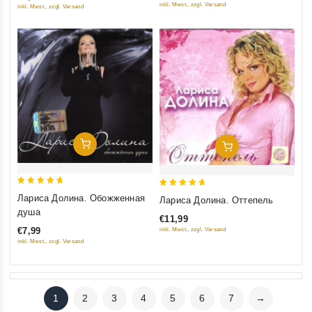
5
inkl. Mwst., zzgl. Versand
inkl. Mwst., zzgl. Versand
Добавить В Корзину
Добавить В Корзину
5
5
Лариса Долина. Обожженная
Лариса Долина. Оттепель
out of 5
out of 5
душа
€11,99
€7,99
inkl. Mwst., zzgl. Versand
inkl. Mwst., zzgl. Versand
1
2
3
4
5
6
7
→