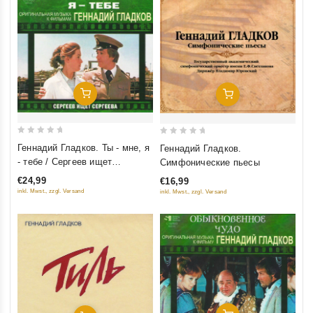
Добавить В Корзину
Добавить В Корзину
0
0
Геннадий Гладков. Ты - мне, я
Геннадий Гладков.
out
out
- тебе / Сергеев ищет
Симфонические пьесы
of
of
Сергеева. Оригинальная
€24,99
€16,99
5
5
музыка к фильмам
inkl. Mwst., zzgl. Versand
inkl. Mwst., zzgl. Versand