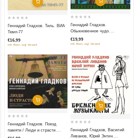
Добавить В Корзину
Добавить В Корзину
0
0
Геннадий Гладков.
Геннадий Гладков. Тиль. ВИА
out
out
Обыкновенное чудо.
Темп-77
of
of
Оригинальная музыка к
€19,99
€16,99
5
5
фильму
inkl. Mwst., zzgl. Versand
inkl. Mwst., zzgl. Versand
Добавить В Корзину
Добавить В Корзину
0
Геннадий Гладков. Поезд
0
out
Геннадий Гладков, Василий
памяти / Люди и страсти.
out
of
Ливанов, Юрий Энтин.
Оригинальная музыка