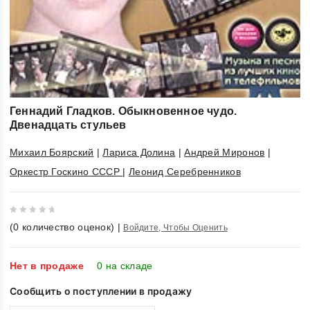
Геннадий Гладков. Обыкновенное чудо.
Двенадцать стульев
Михаил Боярский
|
Лариса Долина
|
Андрей Миронов
|
Оркестр Госкино СССР
|
Леонид Серебренников
0
(
0
количество оценок)
|
Войдите, Чтобы Оценить
out
of
5
Нет в продаже
0 на складе
Сообщить о поступлении в продажу