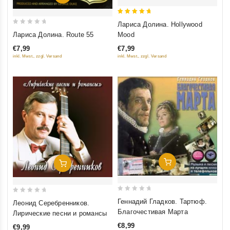
5
Лариса Долина. Hollywood
0
out of 5
Mood
Лариса Долина. Route 55
out
€7,99
€7,99
of
inkl. Mwst., zzgl. Versand
inkl. Mwst., zzgl. Versand
5
Добавить В Корзину
Добавить В Корзину
0
0
Геннадий Гладков. Тартюф.
Леонид Серебренников.
out
out
Благочестивая Марта
Лирические песни и романсы
of
of
€8,99
€9,99
5