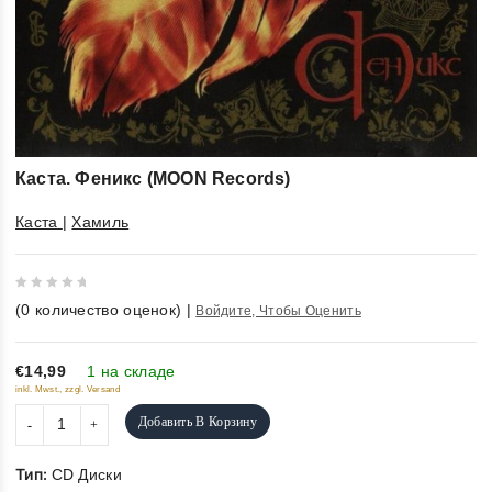
Каста. Феникс (MOON Records)
Каста
|
Хамиль
0
(
0
количество оценок)
|
Войдите, Чтобы Оценить
out
of
5
€14,99
1 на складе
inkl. Mwst., zzgl. Versand
Добавить В Корзину
Тип:
CD Диски