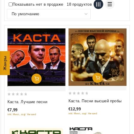
Показывать нет в продаже
18 продуктов
Жанры
Добавить В Корзину
Добавить В Корзину
0
0
Каста. Песни высшей пробы
Каста. Лучшие песни
out
out
€12,99
€7,99
of
of
inkl. Mwst., zzgl. Versand
inkl. Mwst., zzgl. Versand
5
5