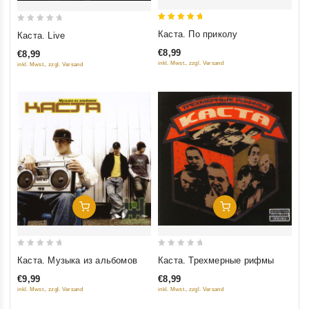
5
0
Каста. По приколу
Каста. Live
out of 5
out
€8,99
€8,99
of
inkl. Mwst., zzgl. Versand
inkl. Mwst., zzgl. Versand
5
Добавить В Корзину
Добавить В Корзину
0
0
Каста. Музыка из альбомов
Каста. Трехмерные рифмы
out
out
€9,99
€8,99
of
of
inkl. Mwst., zzgl. Versand
inkl. Mwst., zzgl. Versand
5
5