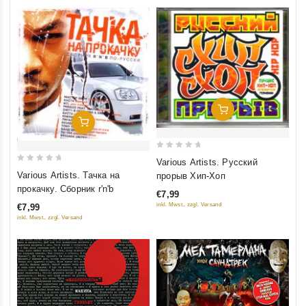
Добавить В Корзину
Добавить В Корзину
0
Various Artists. Русский
0
out
Various Artists. Тачка на
прорыв Хип-Хоп
out
of
прокачку. Сборник r'n'b
€7,99
of
5
inkl. Mwst., zzgl. Versand
€7,99
5
inkl. Mwst., zzgl. Versand