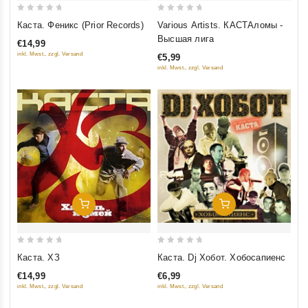
0
0
Various Artists. КАСТАломы -
Каста. Феникс (Prior Records)
out
out
Высшая лига
€14,99
of
of
inkl. Mwst., zzgl. Versand
€5,99
5
5
inkl. Mwst., zzgl. Versand
Добавить В Корзину
Добавить В Корзину
0
0
Каста. ХЗ
Каста. Dj Хобот. Хобосапиенс
out
out
€14,99
€6,99
of
of
inkl. Mwst., zzgl. Versand
inkl. Mwst., zzgl. Versand
5
5