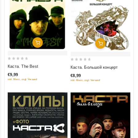
Добавить В Корзину
Добавить В Корзину
0
0
Каста. The Best
Каста. Большой концерт
out
out
€9,99
€8,99
of
of
inkl. Mwst., zzgl. Versand
inkl. Mwst., zzgl. Versand
5
5