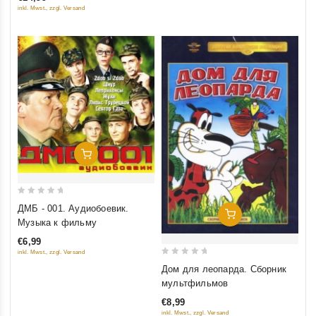
of
inkl. Mwst., zzgl. Versand
5
Добавить В Корзину
0
ДМБ - 001. Аудиобоевик.
Добавить В Корзину
out
Музыка к фильму
of
€6,99
5
inkl. Mwst., zzgl. Versand
0
Дом для леопарда. Сборник
out
мультфильмов
of
€8,99
5
inkl. Mwst., zzgl. Versand