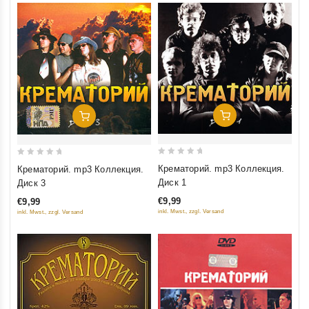
Добавить В Корзину
Добавить В Корзину
0
0
Крематорий. mp3 Коллекция.
Крематорий. mp3 Коллекция.
out
out
Диск 1
Диск 3
of
of
€9,99
€9,99
5
5
inkl. Mwst., zzgl. Versand
inkl. Mwst., zzgl. Versand