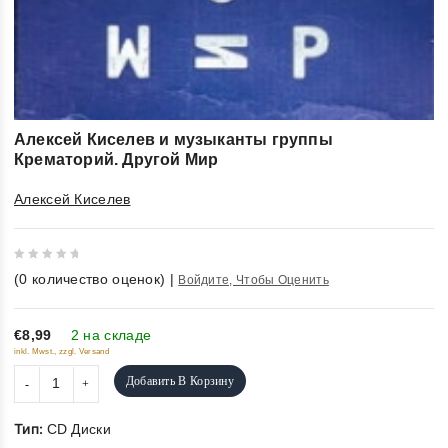
Алексей Киселев и музыканты группы
Крематорий. Другой Мир
Алексей Киселев
0
(
0
количество оценок)
|
Войдите, Чтобы Оценить
out
of
5
€8,99
2 на складе
inkl. Mwst., zzgl. Versand
Добавить В Корзину
Тип:
CD Диски