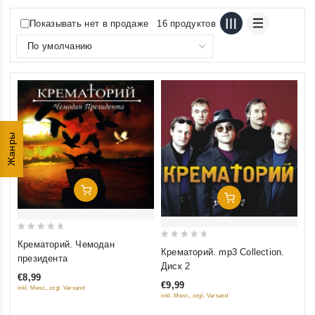
Показывать нет в продаже
16 продуктов
Жанры
Добавить В Корзину
Добавить В Корзину
0
Крематорий. Чемодан
0
Крематорий. mp3 Collection.
out
президента
out
Диск 2
of
of
€8,99
5
€9,99
inkl. Mwst., zzgl. Versand
5
inkl. Mwst., zzgl. Versand