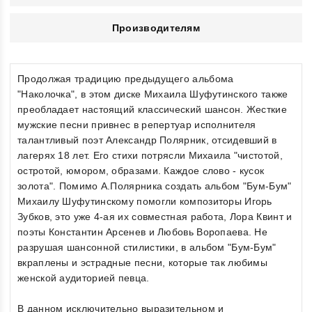
Производителям
Продолжая традицию предыдущего альбома
"Наколочка", в этом диске Михаила Шуфутинского также
преобладает настоящий классический шансон. Жесткие
мужские песни привнес в репертуар исполнителя
талантливый поэт Александр Полярник, отсидевший в
лагерях 18 лет. Его стихи потрясли Михаила "чистотой,
остротой, юмором, образами. Каждое слово - кусок
золота". Помимо А.Полярника создать альбом "Бум-Бум"
Михаилу Шуфутинскому помогли композиторы Игорь
Зубков, это уже 4-ая их совместная работа, Лора Квинт и
поэты Константин Арсенев и Любовь Воропаева. Не
разрушая шансонной стилистики, в альбом "Бум-Бум"
вкраплены и эстрадные песни, которые так любимы
женской аудиторией певца.
В данном исключительно выразительном и