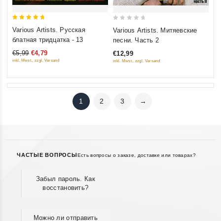
5
0
Various Artists. Русская
Various Artists. Митяевские
out of 5
out
блатная тридцатка - 13
песни. Часть 2
of
€5,99
€4,79
€12,99
5
inkl. Mwst., zzgl. Versand
inkl. Mwst., zzgl. Versand
1
2
3
→
ЧАСТЫЕ ВОПРОСЫ
Есть вопросы о заказе, доставке или товарах?
Забыл пароль. Как
восстановить?
Можно ли отправить