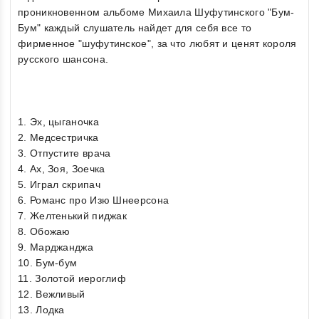
проникновенном альбоме Михаила Шуфутинского "Бум-
Бум" каждый слушатель найдет для себя все то
фирменное "шуфутинское", за что любят и ценят короля
русского шансона.
1. Эх, цыганочка
2. Медсестричка
3. Отпустите врача
4. Ах, Зоя, Зоечка
5. Играл скрипач
6. Романс про Изю Шнеерсона
7. Желтенький пиджак
8. Обожаю
9. Марджанджа
10. Бум-бум
11. Золотой иероглиф
12. Вежливый
13. Лодка