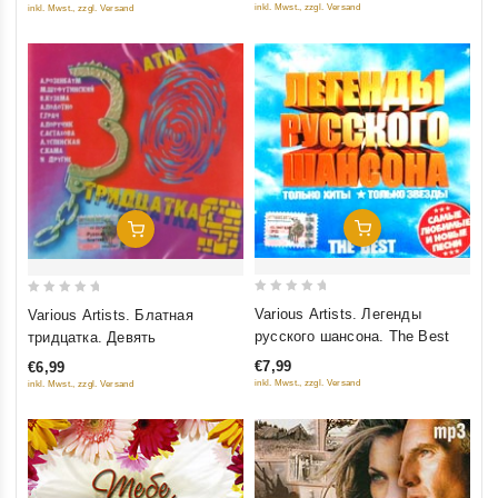
inkl. Mwst., zzgl. Versand
inkl. Mwst., zzgl. Versand
Добавить В Корзину
Добавить В Корзину
0
0
Various Artists. Легенды
Various Artists. Блатная
out
out
русского шансона. The Best
тридцатка. Девять
of
of
€7,99
€6,99
5
5
inkl. Mwst., zzgl. Versand
inkl. Mwst., zzgl. Versand