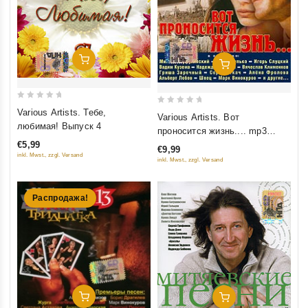
Добавить В Корзину
Добавить В Корзину
0
0
Various Artists. Тебе,
Various Artists. Вот
out
out
любимая! Выпуск 4
проносится жизнь.... mp3
of
of
Коллекция
€5,99
€9,99
5
5
inkl. Mwst., zzgl. Versand
inkl. Mwst., zzgl. Versand
Распродажа!
Добавить В Корзину
Добавить В Корзину