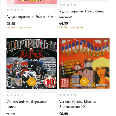
0
Аудио караоке: Пиво, баня,
out
0
караоке
Аудио караоке +: Эхо любви
of
out
€4,99
€5,99
5
of
inkl. Mwst., zzgl. Versand
inkl. Mwst., zzgl. Versand
5
Добавить В Корзину
Добавить В Корзину
0
0
Various Artists. Москва
Various artists. Дорожные
out
out
Златоглавая 10
байки
of
of
€6,99
€6,99
5
5