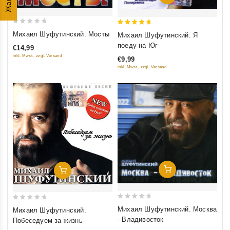
Жанры
0
5
Михаил Шуфутинский. Мосты
Михаил Шуфутинский. Я
out
out of 5
поеду на Юг
€14,99
of
inkl. Mwst., zzgl. Versand
€9,99
5
inkl. Mwst., zzgl. Versand
Добавить В Корзину
Добавить В Корзину
0
0
Михаил Шуфутинский. Москва
Михаил Шуфутинский.
out
out
- Владивосток
Побеседуем за жизнь
of
of