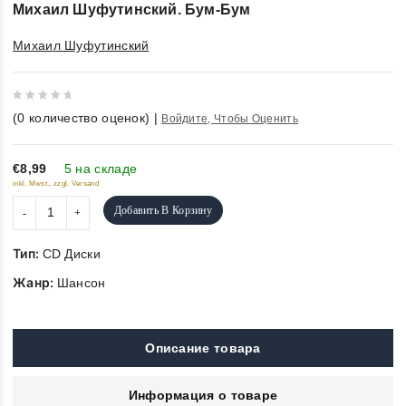
Михаил Шуфутинский. Бум-Бум
Михаил Шуфутинский
0
(
0
количество оценок)
|
Войдите, Чтобы Оценить
out
of
5
€8,99
5 на складе
inkl. Mwst., zzgl. Versand
Добавить В Корзину
Тип:
CD Диски
Жанр:
Шансон
Описание товара
Информация о товаре