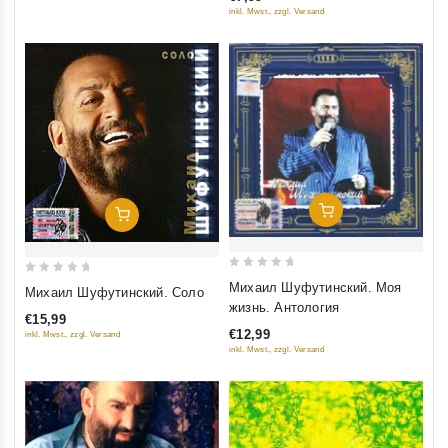
5
inkl. Mwst., zzgl. Versand
Добавить В Корзину
Добавить В Корзину
0
0
Михаил Шуфутинский. Моя
Михаил Шуфутинский. Соло
out
out
жизнь. Антология
€15,99
of
of
€12,99
inkl. Mwst., zzgl. Versand
5
5
inkl. Mwst., zzgl. Versand