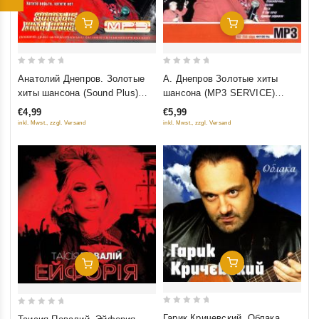
Добавить В Корзину
Добавить В Корзину
0
0
Анатолий Днепров. Золотые
А. Днепров Золотые хиты
out
out
хиты шансона (Sound Plus)
шансона (MP3 SERVICE)
of
of
(mp3)
(mp3)
€4,99
€5,99
5
5
inkl. Mwst., zzgl. Versand
inkl. Mwst., zzgl. Versand
Добавить В Корзину
Добавить В Корзину
0
0
Гарик Кричевский. Облака