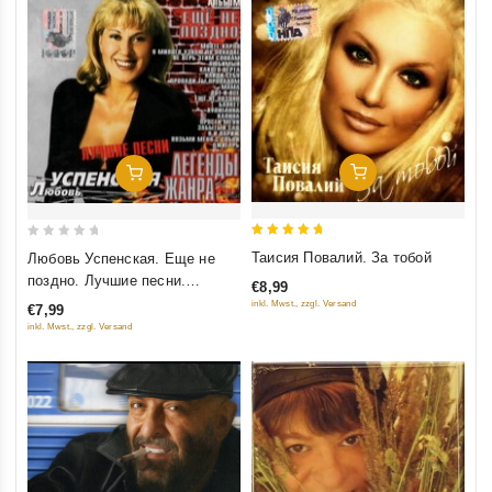
Добавить В Корзину
Добавить В Корзину
5
0
Таисия Повалий. За тобой
Любовь Успенская. Еще не
out of 5
out
поздно. Лучшие песни.
€8,99
of
Легенды жанра
inkl. Mwst., zzgl. Versand
€7,99
5
inkl. Mwst., zzgl. Versand