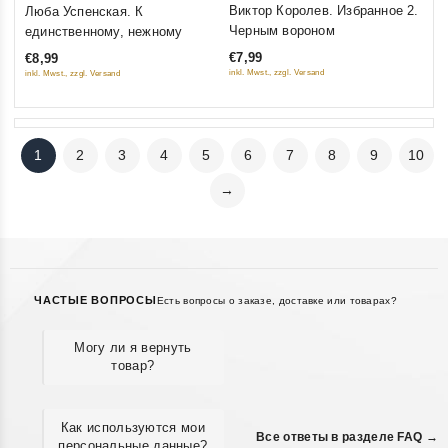
5
0
Виктор Королев. Избранное 2.
Люба Успенская. К
out of 5
out
Черным вороном
единственному, нежному
of
€7,99
€8,99
5
inkl. Mwst., zzgl. Versand
inkl. Mwst., zzgl. Versand
1
2
3
4
5
6
7
8
9
10
→
ЧАСТЫЕ ВОПРОСЫ
Есть вопросы о заказе, доставке или товарах?
Могу ли я вернуть
товар?
Как используются мои
Все ответы в разделе FAQ →
персональные данные?