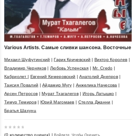
Various Artists. Самые сливки шансона. Восточные
Михаил Шуфутинский
|
Гарик Кричевский
|
Виктор Королев
|
Владимир Черняков
|
Любовь Успенская
|
Mr. Credo
|
Кабриолет
|
Евгений Кемеровский
|
Анатолий Днепров
|
Таисия Повалий
|
Айдамир Мугу
|
Анжелика Начесова
|
Арсен Петросов
|
Мурат Тхагалегов
|
Игорь Латышко
|
Тимур Темиров
|
Юрий Магомаев
|
Стелла Джанни
|
Братья Шахунц
0
(
0
количество оценок)
|
Войдите, Чтобы Оценить