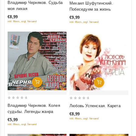
Владимир Черняков. Судьба
Михаил Шуфутинский.
out
out
моя лихая
Побеседуем за жизнь
of
of
€8,99
€9,99
5
5
inkl. Mwst., zzgl. Versand
inkl. Mwst., zzgl. Versand
Добавить В Корзину
Добавить В Корзину
0
0
Владимир Черняков. Колея
Любовь Успенская. Карета
out
out
судьбы. Легенды жанра
€8,99
of
of
inkl. Mwst., zzgl. Versand
€5,99
5
5
inkl. Mwst., zzgl. Versand