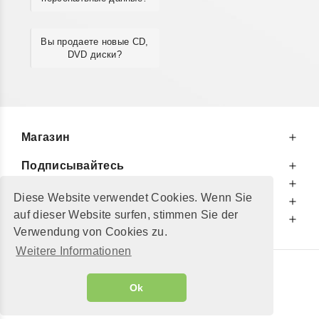
Вы продаете новые CD,
DVD диски?
Магазин
Подписывайтесь
К Вашим Услугам
Diese Website verwendet Cookies. Wenn Sie
Информируем Вас
auf dieser Website surfen, stimmen Sie der
Дополнительно
Verwendung von Cookies zu.
Weitere Informationen
© 2002 - 2026
"Petershop GmbH"
|
Ok
Alle Preise inkl. MwSt. und zzgl.
Versandkosten
GeToTickets.com
| build#3.12.37