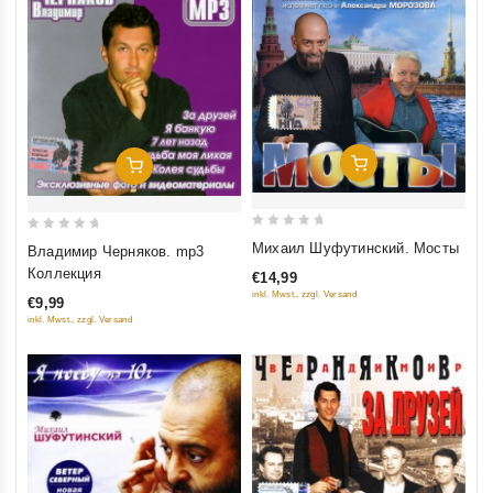
Добавить В Корзину
Добавить В Корзину
0
0
Михаил Шуфутинский. Мосты
Владимир Черняков. mp3
out
out
Коллекция
€14,99
of
of
inkl. Mwst., zzgl. Versand
€9,99
5
5
inkl. Mwst., zzgl. Versand