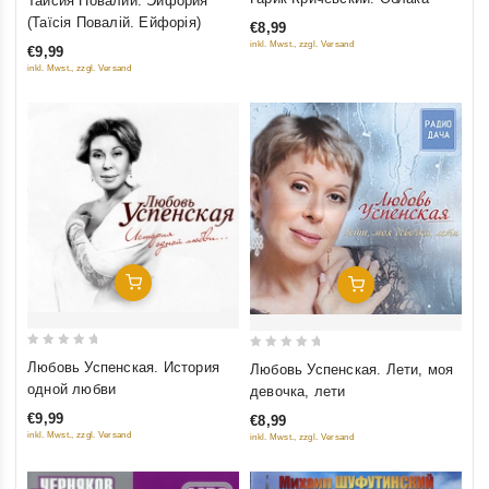
Таисия Повалий. Эйфория
out
out
(Таїсія Повалій. Ейфорія)
€8,99
of
of
inkl. Mwst., zzgl. Versand
€9,99
5
5
inkl. Mwst., zzgl. Versand
Добавить В Корзину
Добавить В Корзину
0
0
Любовь Успенская. История
Любовь Успенская. Лети, моя
out
out
одной любви
девочка, лети
of
of
€9,99
€8,99
5
5
inkl. Mwst., zzgl. Versand
inkl. Mwst., zzgl. Versand