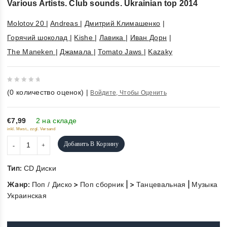
Various Artists. Club sounds. Ukrainian top 2014
Molotov 20
|
Andreas
|
Дмитрий Климашенко
|
Горячий шоколад
|
Kishe
|
Лавика
|
Иван Дорн
|
The Maneken
|
Джамала
|
Tomato Jaws
|
Kazaky
0
(
0
количество оценок)
|
Войдите, Чтобы Оценить
out
of
5
€7,99
2 на складе
inkl. Mwst., zzgl. Versand
Добавить В Корзину
Тип:
CD Диски
Жанр:
>
| >
|
Поп / Диско
Поп сборник
Танцевальная
Музыка
Украинская