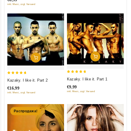
5
5
inkl. Mwst., zzgl. Versand
Добавить В Корзину
Добавить В Корзину
5
5
Kazaky. I like it. Part 1
Kazaky. I like it. Part 2
out of 5
out of 5
€9,99
€16,99
inkl. Mwst., zzgl. Versand
inkl. Mwst., zzgl. Versand
Распродажа!