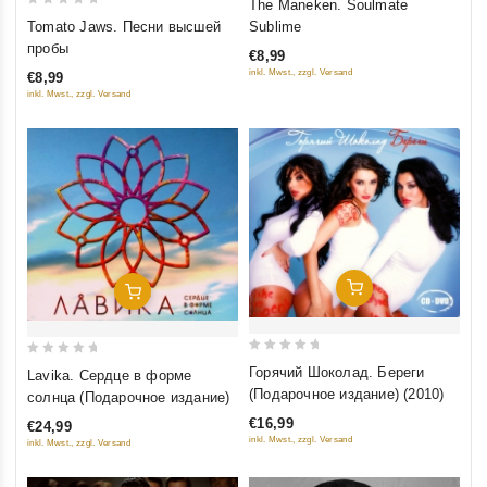
The Maneken. Soulmate
0
out
Sublime
Tomato Jaws. Песни высшей
out
of
пробы
€8,99
of
5
inkl. Mwst., zzgl. Versand
€8,99
5
inkl. Mwst., zzgl. Versand
Добавить В Корзину
Добавить В Корзину
0
0
Горячий Шоколад. Береги
Lavika. Сердце в форме
out
out
(Подарочное издание) (2010)
солнца (Подарочное издание)
of
of
€16,99
€24,99
5
5
inkl. Mwst., zzgl. Versand
inkl. Mwst., zzgl. Versand