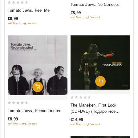
0
Tomato Jaws. No Concept
0
out
Tomato Jaws. Feel Me
€8,99
out
of
inkl. Mwst., zzgl. Versand
€8,99
of
5
inkl. Mwst., zzgl. Versand
5
Добавить В Корзину
Добавить В Корзину
0
The Maneken. First Look
0
out
Tomato Jaws. Reconstructed
(CD+DVD) (Подарочное
out
of
издание)
€8,99
€14,99
of
5
inkl. Mwst., zzgl. Versand
inkl. Mwst., zzgl. Versand
5