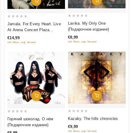
Добавить В Корзину
Добавить В Корзину
0
0
Lavika. My Only One
Jamala. For Every Heart. Live
out
out
(Подарочное издание)
At Arena Concert Plaza
of
of
(Подарочное издание)
€8,99
€14,99
5
5
inkl. Mwst., zzgl. Versand
inkl. Mwst., zzgl. Versand
Добавить В Корзину
Добавить В Корзину
0
0
Kazaky. The hills chronicles
Горячий шоколад. О нём
out
out
(Подарочное издание)
€9,99
of
of
inkl. Mwst., zzgl. Versand
€8,99