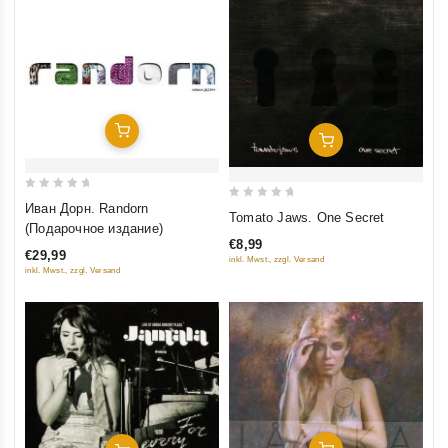
Добавить В Корзину
Добавить В Корзину
0
Иван Дорн. Randorn
0
Tomato Jaws. One Secret
out
(Подарочное издание)
out
of
€8,99
of
€29,99
inkl. Mwst., zzgl. Versand
5
5
inkl. Mwst., zzgl. Versand