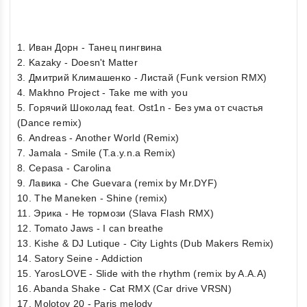
1. Иван Дорн - Танец пингвина
2. Kazaky - Doesn't Matter
3. Дмитрий Климашенко - Листай (Funk version RMX)
4. Makhno Project - Take me with you
5. Горячий Шоколад feat. Ost1n - Без ума от счастья
(Dance remix)
6. Andreas - Another World (Remix)
7. Jamala - Smile (T.a.y.n.a Remix)
8. Cepasa - Carolina
9. Лавика - Che Guevara (remix by Mr.DYF)
10. The Maneken - Shine (remix)
11. Эрика - Не тормози (Slava Flash RMX)
12. Tomato Jaws - I can breathe
13. Kishe & DJ Lutique - City Lights (Dub Makers Remix)
14. Satory Seine - Addiction
15. YarosLOVE - Slide with the rhythm (remix by A.A.A)
16. Abanda Shake - Cat RMX (Car drive VRSN)
17. Molotov 20 - Paris melody