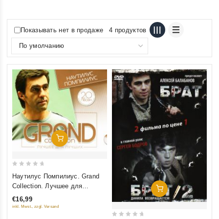
Показывать нет в продаже
4 продуктов
Добавить В Корзину
0
Наутилус Помпилиус. Grand
out
Collection. Лучшее для
Добавить В Корзину
of
лучших
€16,99
5
inkl. Mwst., zzgl. Versand