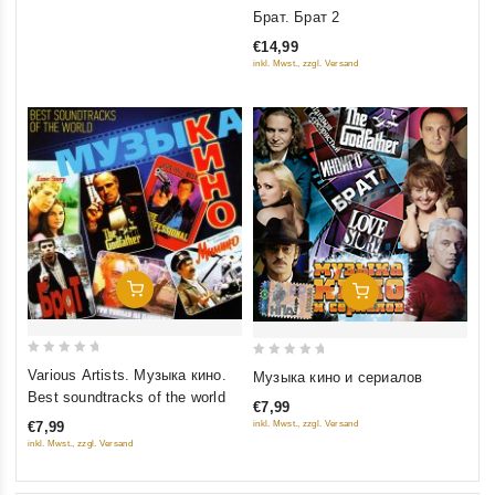
0
Брат. Брат 2
out
€14,99
of
inkl. Mwst., zzgl. Versand
5
Добавить В Корзину
Добавить В Корзину
0
0
Various Artists. Музыка кино.
Музыка кино и сериалов
out
out
Best soundtracks of the world
€7,99
of
of
inkl. Mwst., zzgl. Versand
€7,99
5
5
inkl. Mwst., zzgl. Versand