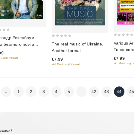
сандр Розенбаум.
0
0
Various Ar
The real music of Ukraine.
а блатного поэта
out
out
Танцевал
Another format
арочное издание)
of
99
of
€7,99
t., zzgl. Versand
5
€7,99
5
inkl. Mwst., zzgl.
inkl. Mwst., zzgl. Versand
←
1
2
3
4
5
…
42
43
44
4
товарах?