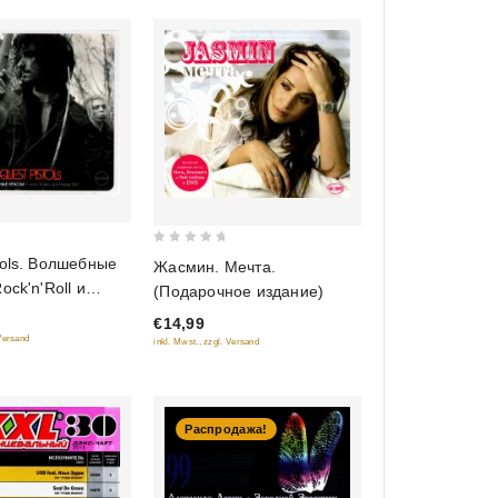
0
tols. Волшебные
Жасмин. Мечта.
out
ock'n'Roll и
(Подарочное издание)
of
EP) (Подарочное
€14,99
5
 Versand
inkl. Mwst., zzgl. Versand
Распродажа!