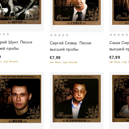
0
0
рий Шунт. Песни
Саша Сир
Сергей Север. Песни
out
out
ей пробы
высшей п
высшей пробы
of
of
9
€7,99
€7,99
5
5
t., zzgl. Versand
inkl. Mwst., zzgl.
inkl. Mwst., zzgl. Versand