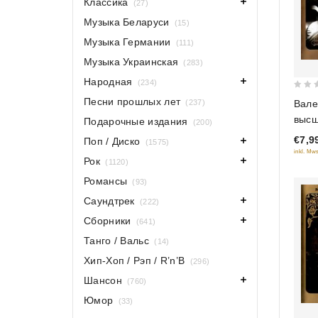
Классика
(27)
Музыка Беларуси
(15)
Музыка Германии
(111)
Музыка Украинская
(283)
Народная
(234)
0
Песни прошлых лет
(237)
Вале
out
высш
Подарочные издания
(200)
of
€7,9
Поп / Диско
5
(1575)
inkl. Mws
Рок
(1120)
Романсы
(93)
Саундтрек
(222)
Сборники
(641)
Танго / Вальс
(14)
Хип-Хоп / Рэп / R’n’B
(296)
Шансон
(760)
Юмор
(33)