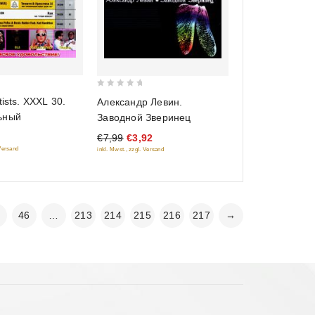
0
tists. XXXL 30.
Александр Левин.
out
ьный
Заводной Зверинец
of
€7,99
€3,92
5
 Versand
inkl. Mwst., zzgl. Versand
5
46
…
213
214
215
216
217
→