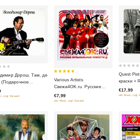
0
Quest Pis
димир Дорош. Там, де
5
out
Various Artists.
краски + R
ь (Подарочное
out of 5
of
Свежа4OK.ru. Русские
кружева (
ние)
€17,99
5
9
музыкальные новости 3
издание)
€7,99
inkl. Mwst., zzgl.
t., zzgl. Versand
inkl. Mwst., zzgl. Versand