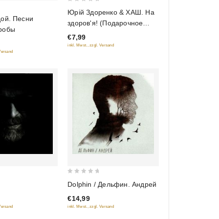
0
Юрiй Здоренко & ХАШ. На
out
ой. Песни
здоров'я! (Подарочное
of
робы
издание)
€7,99
5
inkl. Mwst., zzgl. Versand
 Versand
0
Dolphin / Дельфин. Андрей
out
€14,99
of
 Versand
inkl. Mwst., zzgl. Versand
5