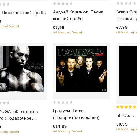
0
0
Аскер Сед
Андрей Климнюк. Песни
. Песни высшей пробы
out
out
высшей п
высшей пробы
9
of
of
€7,99
t., zzgl. Versand
€7,99
5
5
inkl. Mwst., zzgl.
inkl. Mwst., zzgl. Versand
0
Градусы. Голая
OGA. 50 оттенков
5
out
БГ. Соль
(Подарочное издание)
го (Подарочное
out of 5
of
€8,99
ние)
€14,99
9
5
inkl. Mwst., zzgl.
inkl. Mwst., zzgl. Versand
t., zzgl. Versand