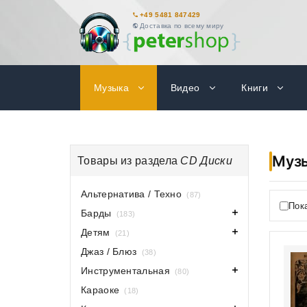
+49 5481 847429
Доставка по всему миру
Музыка
Видео
Книги
Муз
Товары из раздела
CD Диски
Альтернатива / Техно
(87)
Пок
Барды
(183)
Детям
(21)
Джаз / Блюз
(38)
Инструментальная
(80)
Караоке
(18)