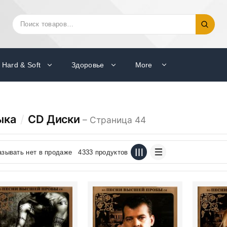
Искать:
Поиск
Hard & Soft
Здоровье
More
ыка
/
CD Диски
– Страница 44
азывать нет в продаже
4333 продуктов