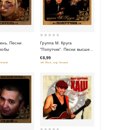
0
ень. Песни
Группа М. Круга
out
робы
"Попутчик". Песни высшей
of
пробы
€8,99
5
 Versand
inkl. Mwst., zzgl. Versand