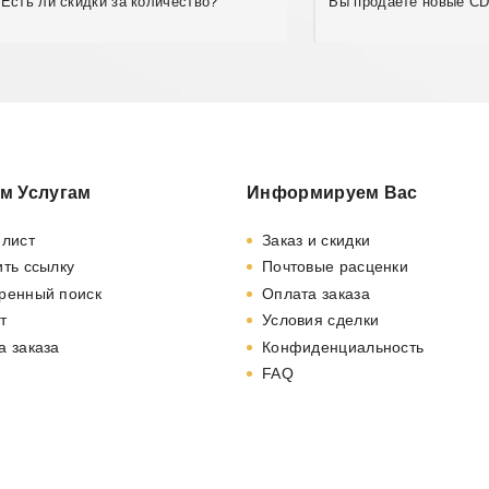
Есть ли скидки за количество?
Вы продаете новые CD
м Услугам
Информируем Вас
-лист
Заказ и скидки
ть ссылку
Почтовые расценки
ренный поиск
Оплата заказа
т
Условия сделки
а заказа
Конфиденциальность
FAQ