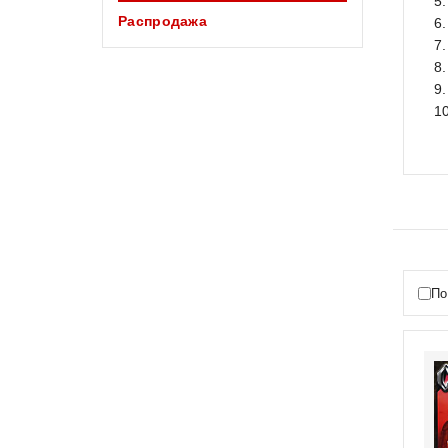
5
Распродажа
6
7
8
9
1
По