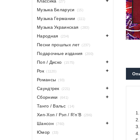
Классика
(27)
Музыка Беларуси
(15)
Музыка Германии
(111)
Музыка Украинская
(283)
Народная
(234)
Песни прошлых лет
(237)
Подарочные издания
(200)
Поп / Диско
(1575)
Рок
(1120)
Оп
Романсы
(93)
Саундтрек
(221)
Сборники
(641)
Танго / Вальс
(14)
1.
Хип-Хоп / Рэп / R’n’B
(296)
2
Шансон
(760)
3
Юмор
(33)
4