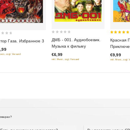
0
5
ДМБ - 001. Аудиобоевик.
Красная 
тор Газа. Избранное 3
out
out of 5
Музыка к фильму
Приключе
of
,99
Шапочки
€6,99
€9,99
Mwst., zzgl. Versand
5
inkl. Mwst., zzgl. Versand
inkl. Mwst., zzgl.
товарах?