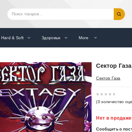
Искать:
Поиск
Hard & Soft
Здоровье
More
Сектор Газа.
Сектор Газа
0
(
0
количество оце
out
of
Нет в продаже
5
Сообщить о пос