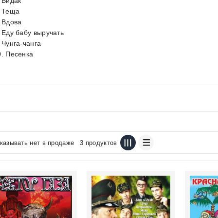
. Видак
. Теща
. Вдова
. Еду бабу выручать
. Чунга-чанга
0. Песенка
казывать нет в продаже
3 продуктов