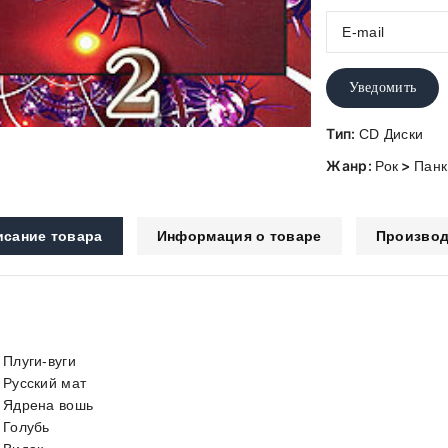
Уведомить
Тип:
CD Диски
Жанр:
>
Рок
Панк
исание товара
Информация о товаре
Производ
 Плуги-вуги
. Русский мат
. Ядрена вошь
. Голубь