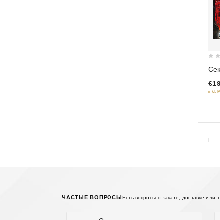
0
Сек
out
€19
of
inkl. 
5
ЧАСТЫЕ ВОПРОСЫ
Есть вопросы о заказе, доставке или 