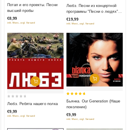
0
0
Потап и его проекты. Песни
Любэ. Песни из концертной
out
out
высшей пробы
программы "Песни о людях"
of
of
(2CD)
€8,99
€19,99
5
5
inkl. Mwst., zzgl. Versand
inkl. Mwst., zzgl. Versand
Добавить В Корзину
Добавить В Корзину
5
Бьянка. Our Generation (Наше
0
Любэ. Ребята нашего полка
out of 5
поколение)
out
€9,99
of
€9,99
inkl. Mwst., zzgl. Versand
5
inkl. Mwst., zzgl. Versand