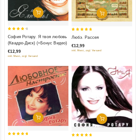
Добавить В Корзину
Добавить В Корзину
4.5
5
София Ротару. Я твоя любовь
Любэ. Рассея
out of 5
out of 5
(Квадро-Диск) (+Бонус Видео)
€12,99
€12,99
inkl. Mwst., zzgl. Versand
inkl. Mwst., zzgl. Versand
Добавить В Корзину
Добавить В Корзину
5
5