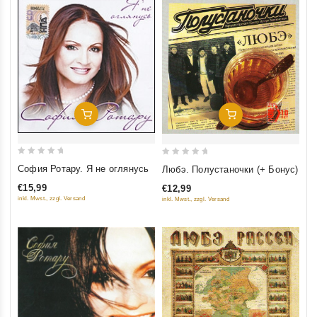
Добавить В Корзину
Добавить В Корзину
0
0
София Ротару. Я не оглянусь
Любэ. Полустаночки (+ Бонус)
out
out
€15,99
€12,99
of
of
inkl. Mwst., zzgl. Versand
inkl. Mwst., zzgl. Versand
5
5