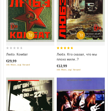
Добавить В Корзину
Добавить В Корзину
0
5
Любэ. Комбат
Любэ. Кто сказал, что мы
out
out of 5
плохо жили..?
€29,99
of
inkl. Mwst., zzgl. Versand
€12,99
5
inkl. Mwst., zzgl. Versand