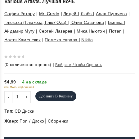
Various Artists. Лучшая ночь
София Ротару
|
Mr. Credo
|
Лицей
|
Любэ
|
Алла Пугачева
|
Глюкоzа (Глюкоза, Глюк'Оza)
|
Юлия Савичева
|
Бьянка
|
Айдамир Мугу
|
Сергей Лазарев
|
Мика Ньютон
|
Потап
|
Настя Каменских
|
Помеха справа
|
Nikita
0
(
0
количество оценок)
|
Войдите, Чтобы Оценить
out
of
5
€4,99
4 на складе
inkl. Mwst., zzgl. Versand
Добавить В Корзину
Тип:
CD Диски
Жанр:
|
Поп / Диско
Сборники