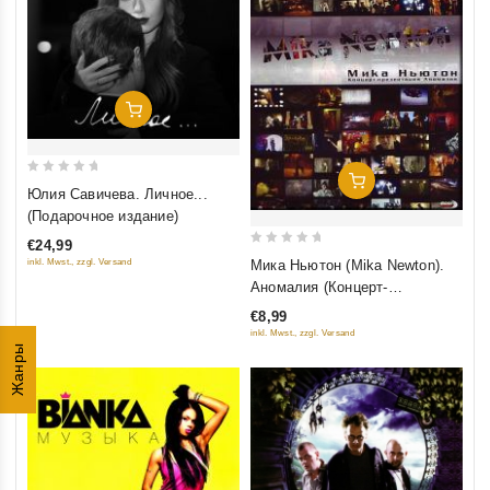
Добавить В Корзину
Добавить В Корзину
0
Юлия Савичева. Личное...
out
(Подарочное издание)
of
€24,99
5
0
Мика Ньютон (Mika Newton).
inkl. Mwst., zzgl. Versand
out
Аномалия (Концерт-
of
презентация альбома +
€8,99
5
Видеоклипы)
inkl. Mwst., zzgl. Versand
Жанры