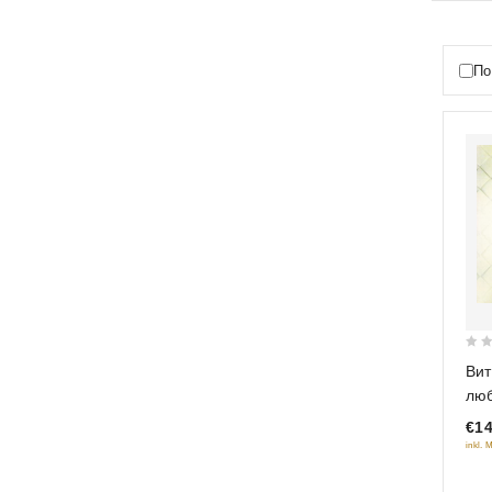
По
0
Вит
out
люб
of
теб
€14
5
inkl. 