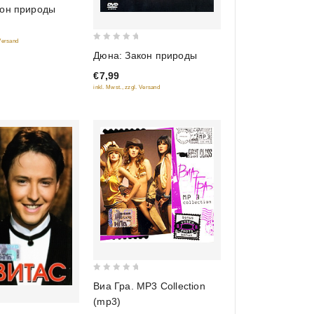
кон природы
 Versand
0
Дюна: Закон природы
out
€7,99
of
inkl. Mwst., zzgl. Versand
5
0
Виа Гра. MP3 Collection
out
(mp3)
of