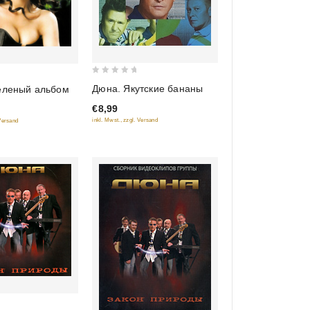
0
Дюна. Якутские бананы
Зеленый альбом
out
€8,99
of
inkl. Mwst., zzgl. Versand
 Versand
5