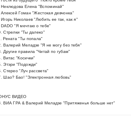
. Гости из будущего "Нокто кроме тебя"
. Неклюдова Елена "Вспоминай"
. Алексей Гоман "Жестокая девчонка"
 Игорь Николаев "Любить ее так, как я"
. DADO "Я мечтаю о тебе"
0. Стрелки "Ты далеко"
1. Рената "Ты попала"
2. Валерий Меладзе "Я не могу без тебя"
3. Другие правила "Читай по губам"
4. Витас "Косички"
5. Этэри "Подожди"
6. Стерео "Луч рассвета"
7. Шао? Бао! "Электронная любовь"
ОНУС ВИДЕО
8. ВИА ГРА & Валерий Меладзе "Притяженья больше нет"