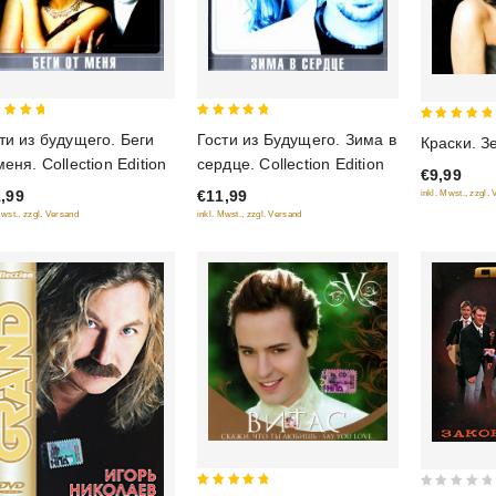
5
5
ти из будущего. Беги
Гости из Будущего. Зима в
Краски. 
 of 5
out of 5
out of 5
меня. Collection Edition
сердце. Collection Edition
€9,99
,99
€11,99
inkl. Mwst., zzgl.
Mwst., zzgl. Versand
inkl. Mwst., zzgl. Versand
5