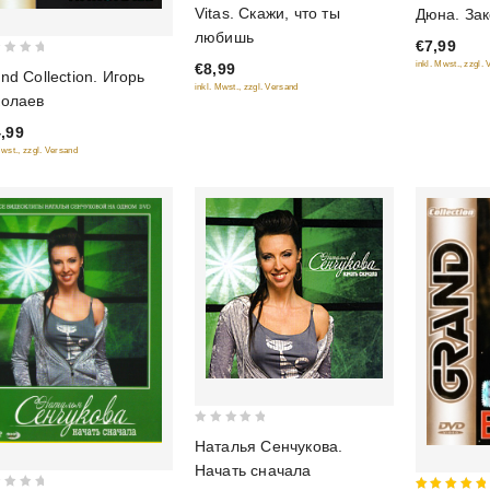
0
Vitas. Скажи, что ты
Дюна. За
out of 5
out
любишь
€7,99
of
inkl. Mwst., zzgl.
€8,99
5
nd Collection. Игорь
inkl. Mwst., zzgl. Versand
колаев
,99
Mwst., zzgl. Versand
0
Наталья Сенчукова.
out
Начать сначала
of