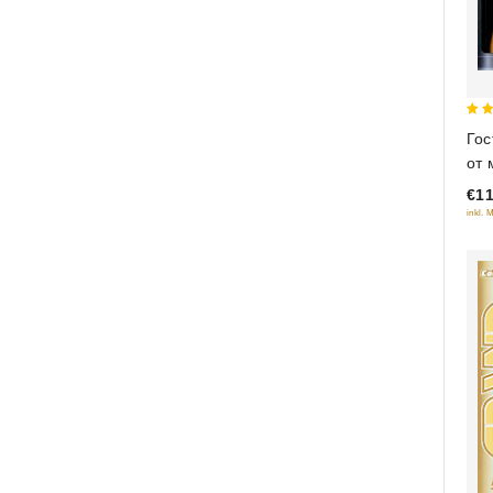
5
Гос
out
от 
€11
inkl. 