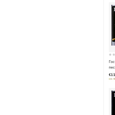
0
Гос
out
пес
of
Edi
€11
5
inkl. 