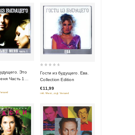
0
будущего. Это
Гости из будущего. Ева.
out
еня Часть 1
Collection Edition
of
llection Edition
€11,99
5
 Versand
inkl. Mwst., zzgl. Versand