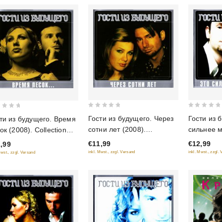
0
0
Гости из будущего. Через
Гости из 
ти из будущего. Время
out
out
сотни лет (2008).
сильнее м
ок (2008). Collection
of
of
Collection Edition
(2008). Co
tion
€11,99
€12,99
,99
5
5
inkl. Mwst., zzgl. Versand
inkl. Mwst., zzgl.
Mwst., zzgl. Versand