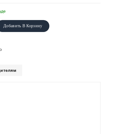
аде
Добавить В Корзину
о
ителям