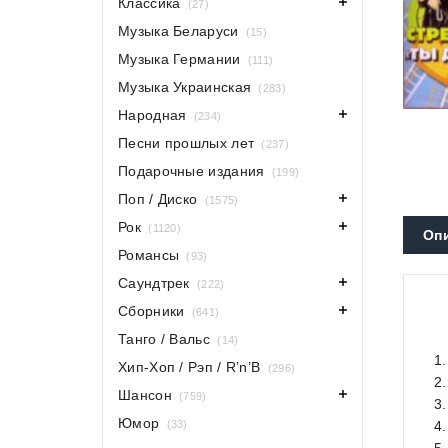
Классика
(27)
Музыка Беларуси
(15)
Музыка Германии
(111)
Музыка Украинская
(283)
Народная
(234)
Песни прошлых лет
(237)
Подарочные издания
(199)
Поп / Диско
(1575)
Рок
(1120)
Оп
Романсы
(93)
Саундтрек
(222)
Сборники
(641)
Танго / Вальс
(14)
1
Хип-Хоп / Рэп / R’n’B
(296)
2
Шансон
(759)
3
Юмор
(33)
4