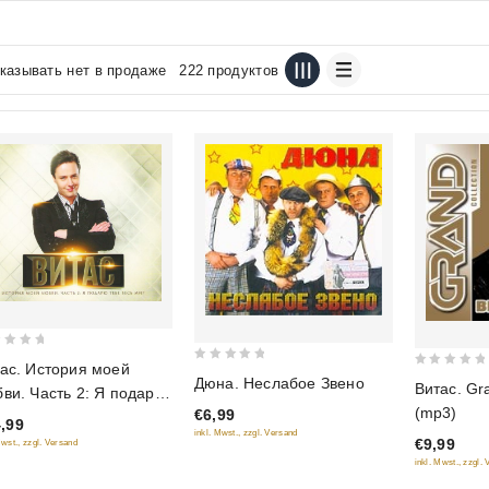
казывать нет в продаже
222 продуктов
ас. История моей
0
0
Дюна. Неслабое Звено
Витас. Gra
ви. Часть 2: Я подарю
out
out
(mp3)
€6,99
е весь мир
of
of
,99
inkl. Mwst., zzgl. Versand
5
€9,99
Mwst., zzgl. Versand
5
inkl. Mwst., zzgl.