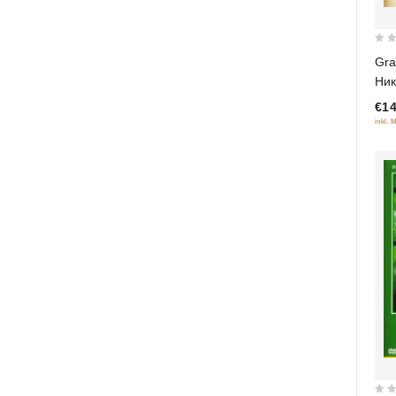
0
Gra
out
Ни
of
€14
5
inkl. 