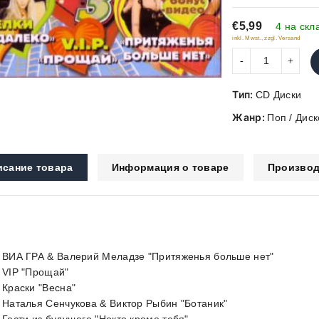
of
€5,99
5
4 на скл
inkl. Mwst., zzgl. Versand
Тип:
CD Диски
Жанр:
Поп / Диск
исание товара
Информация о товаре
Производ
. ВИА ГРА & Валерий Меладзе "Притяженья больше нет"
. VIP "Прощай"
. Краски "Весна"
. Наталья Сенчукова & Виктор Рыбин "Ботаник"