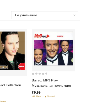
0
Витас. MP3 Play.
out
nd Collection
Музыкальная коллекция
of
€9,99
5
inkl. Mwst., zzgl. Versand
 Versand