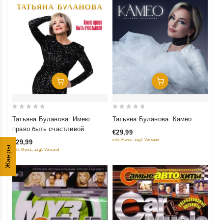
Добавить В Корзину
Добавить В Корзину
0
0
Татьяна Буланова. Имею
Татьяна Буланова. Камео
out
out
право быть счастливой
€29,99
of
of
inkl. Mwst., zzgl. Versand
€29,99
5
5
Жанры
inkl. Mwst., zzgl. Versand