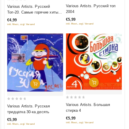
0
0
Various Artists. Русский топ
Various Artists. Русский
out
out
2004
Топ-20. Самые горячие хиты
of
of
сезона
€5,99
€4,99
5
5
inkl. Mwst., zzgl. Versand
inkl. Mwst., zzgl. Versand
Добавить В Корзину
Добавить В Корзину
0
0
Various Artists. Большая
Various Artists. Русская
out
out
стирка 4
тридцатка 30-ка десять
of
of
€5,99
€5,99
5
5
inkl. Mwst., zzgl. Versand
inkl. Mwst., zzgl. Versand