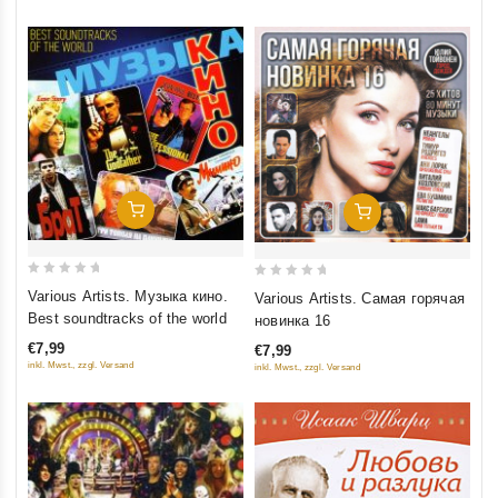
Добавить В Корзину
Добавить В Корзину
0
0
Various Artists. Музыка кино.
Various Artists. Самая горячая
out
out
Best soundtracks of the world
новинка 16
of
of
€7,99
€7,99
5
5
inkl. Mwst., zzgl. Versand
inkl. Mwst., zzgl. Versand