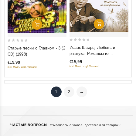
Добавить В Корзину
Добавить В Корзину
0
0
Исаак Шварц. Любовь и
Старые песни о Главном - 3 (2
out
out
разлука. Романсы из
CD) (1998)
of
of
кинофильмов
€15,99
€19,99
5
5
inkl. Mwst., zzgl. Versand
inkl. Mwst., zzgl. Versand
1
2
→
ЧАСТЫЕ ВОПРОСЫ
Есть вопросы о заказе, доставке или товарах?