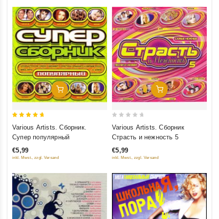
Добавить В Корзину
Добавить В Корзину
5
0
Various Artists. Сборник.
Various Artists. Сборник
out of 5
out
Супер популярный
Страсть и нежность 5
of
€5,99
€5,99
5
inkl. Mwst., zzgl. Versand
inkl. Mwst., zzgl. Versand