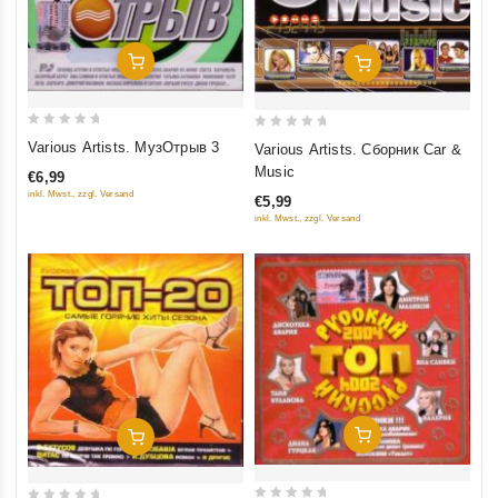
Добавить В Корзину
Добавить В Корзину
0
0
Various Artists. МузОтрыв 3
Various Artists. Сборник Car &
out
out
Music
€6,99
of
of
inkl. Mwst., zzgl. Versand
€5,99
5
5
inkl. Mwst., zzgl. Versand
Добавить В Корзину
Добавить В Корзину