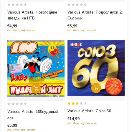
0
0
Various Artists. Новогодние
Various Artists. Подсолнухи 2.
out
out
звезды на НТВ
Сборник
of
of
€4,99
€5,99
5
5
inkl. Mwst., zzgl. Versand
inkl. Mwst., zzgl. Versand
Добавить В Корзину
Добавить В Корзину
3.5
0
Various Artists. Союз 60
Various Artists. 100пудовый
out of
out
хит
€14,99
5
of
inkl. Mwst., zzgl. Versand
€5,99
5
inkl. Mwst., zzgl. Versand