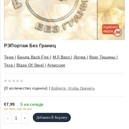
РЭПортаж Без Границ
Тени
|
Банда Back Fire
|
M.F.Bass
|
Догма
|
Враг Тишины
|
Тяга
|
Blaze Of Steel
|
Агрессия
0
(
0
количество оценок)
|
Войдите, Чтобы Оценить
out
of
5
€7,99
5 на складе
inkl. Mwst., zzgl. Versand
Добавить В Корзину