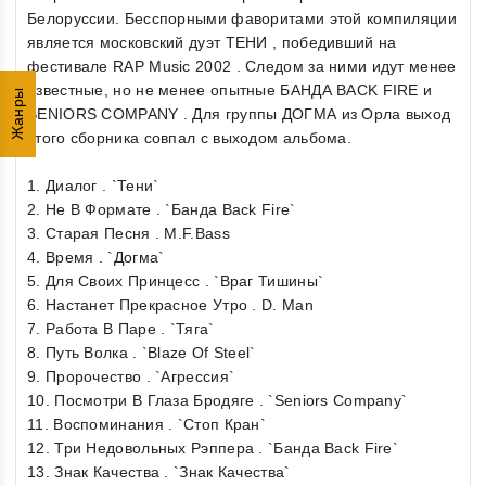
Белоруссии. Бесспорными фаворитами этой компиляции
является московский дуэт ТЕНИ , победивший на
фестивале RAP Music 2002 . Следом за ними идут менее
известные, но не менее опытные БАНДА BACK FIRE и
Жанры
SENIORS COMPANY . Для группы ДОГМА из Орла выход
этого сборника совпал с выходом альбома.
1. Диалог . `Тени`
2. Не В Формате . `Банда Back Fire`
3. Старая Песня . M.F.Bass
4. Время . `Догма`
5. Для Своих Принцесс . `Враг Тишины`
6. Настанет Прекрасное Утро . D. Man
7. Работа В Паре . `Тяга`
8. Путь Волка . `Blaze Of Steel`
9. Пророчество . `Агрессия`
10. Посмотри В Глаза Бродяге . `Seniors Company`
11. Воспоминания . `Стоп Кран`
12. Три Недовольных Рэппера . `Банда Back Fire`
13. Знак Качества . `Знак Качества`