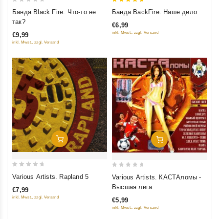
0
5
Банда Black Fire. Что-то не
Банда BackFire. Наше дело
out
out of 5
так?
€6,99
of
inkl. Mwst., zzgl. Versand
€9,99
5
inkl. Mwst., zzgl. Versand
Добавить В Корзину
Добавить В Корзину
0
0
Various Artists. Rapland 5
Various Artists. КАСТАломы -
out
out
Высшая лига
€7,99
of
of
inkl. Mwst., zzgl. Versand
€5,99
5
5
inkl. Mwst., zzgl. Versand