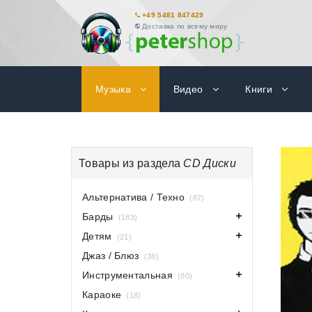
+49 5481 847429
Доставка по всему миру
Музыка
Видео
Книги
Товары из раздела
CD Диски
Альтернатива / Техно
(87)
Барды
(183)
Детям
(21)
Джаз / Блюз
(38)
Инструментальная
(80)
Караоке
(18)