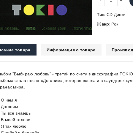
Тип:
CD Диски
Жанр:
Рок
исание товара
Информация о товаре
Производ
льбом "Выбираю любовь" - третий по счету в дискографии TOKIO
льбома стала песня «Догоним», которая вошла и в саундтрек кул
транах мира.
. О чем я
. Догоним
. Ты все знаешь
. В моей голове
. Я так люблю
 С тобой и без тебя