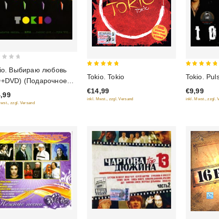
io. Выбираю любовь
5
5
Tokio. Tokio
Tokio. Pul
D+DVD) (Подарочное
out of 5
out of 5
€14,99
€9,99
ание)
,99
inkl. Mwst., zzgl. Versand
inkl. Mwst., zzgl.
Mwst., zzgl. Versand