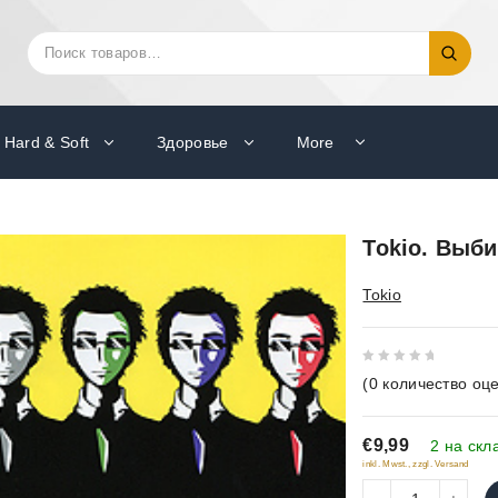
Искать:
Поиск
Hard & Soft
Здоровье
More
Tokio. Выб
Tokio
0
(
0
количество оце
out
of
€9,99
5
2 на скл
inkl. Mwst., zzgl. Versand