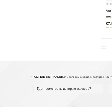
0
Var
out
пес
of
€7,
5
inkl. 
ЧАСТЫЕ ВОПРОСЫ
Есть вопросы о заказе, доставке или 
Где посмотреть историю заказов?