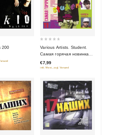
0
s 200
Various Artists. Student.
out
Самая горячая новинка
of
11
 Versand
€7,99
5
inkl. Mwst., zzgl. Versand