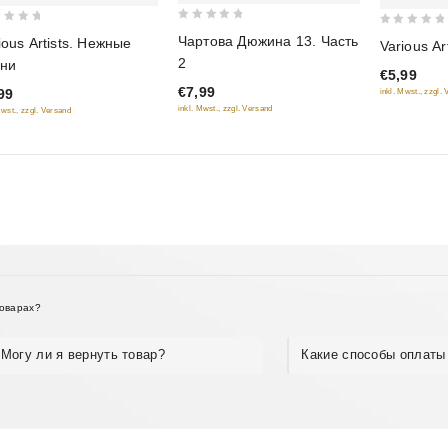
0
0
Чартова Дюжина 13. Часть
ious Artists. Нежные
Various Ar
out
out
2
ни
of
€5,99
of
€7,99
99
inkl. Mwst., zzgl.
5
5
inkl. Mwst., zzgl. Versand
Mwst., zzgl. Versand
товарах?
Могу ли я вернуть товар?
Какие способы оплаты