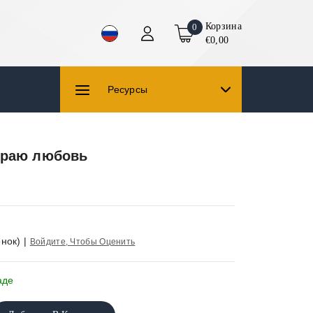
Корзина
0
€0,00
Ресурсы
ираю любовь
нок)
|
Войдите, Чтобы Оценить
аде