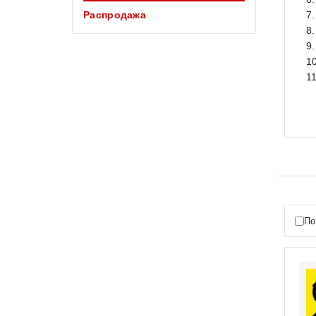
Распродажа
7
8
9
1
1
По