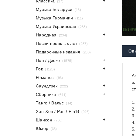
Классика
(27)
Музыка Беларуси
(15)
Музыка Германии
(111)
Музыка Украинская
(283)
Народная
(234)
Песни прошлых лет
(237)
Оп
Подарочные издания
(200)
Поп / Диско
(1575)
Рок
(1120)
А
Романсы
(93)
а
Саундтрек
(222)
с
Сборники
(641)
1
Танго / Вальс
(14)
2
Хип-Хоп / Рэп / R’n’B
(296)
3
Шансон
(760)
4
Юмор
5
(33)
6.