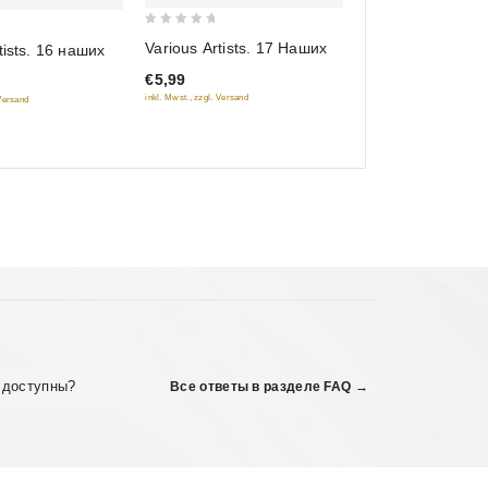
0
Various Artists. 17 Наших
tists. 16 наших
out
€5,99
of
inkl. Mwst., zzgl. Versand
 Versand
5
 доступны?
Все ответы в разделе FAQ →