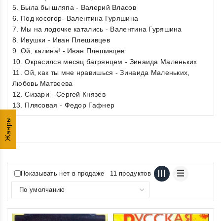
5. Была бы шляпа - Валерий Власов
6. Под косогор- Валентина Гуряшина
7. Мы на лодочке катались - Валентина Гуряшина
8. Ивушки - Иван Плешивцев
9. Ой, калина! - Иван Плешивцев
10. Окрасился месяц багрянцем - Зинаида Маленьких
11. Ой, как ты мне нравишься - Зинаида Маленьких,
Любовь Матвеева
12. Сизари - Сергей Князев
13. Плясовая - Федор Гафнер
Жанры
Показывать нет в продаже
11 продуктов