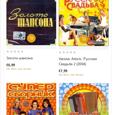
Добавить В Корзину
Добавить В Корзину
0
0
Золото шансона
Various Artists. Русская
out
out
Свадьба 2 (2004)
€6,99
of
of
inkl. Mwst., zzgl. Versand
€7,99
5
5
inkl. Mwst., zzgl. Versand