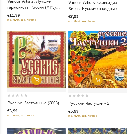
Various Artists. Лучшие
Various Artists. Созвездие
out
out
гармонисты России (MP3)
Хитов. Русские народные
of
of
(Подарочное издание)
песни. Выпуск 3
€11,99
€7,99
5
5
inkl. Mwst., zzgl. Versand
inkl. Mwst., zzgl. Versand
Добавить В Корзину
Добавить В Корзину
0
0
Русские Застольные (2003)
Русские Частушки - 2
out
out
€6,99
€5,99
of
of
inkl. Mwst., zzgl. Versand
inkl. Mwst., zzgl. Versand
5
5