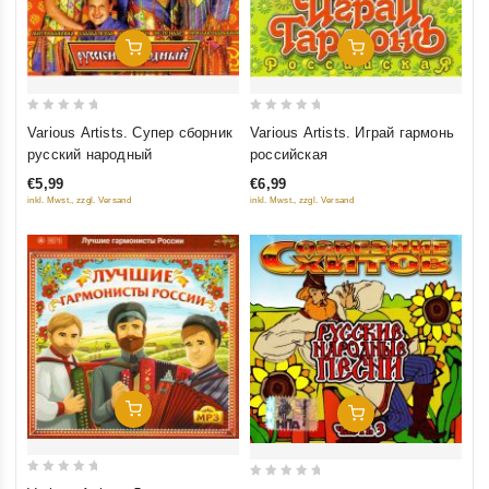
Добавить В Корзину
Добавить В Корзину
0
0
Various Artists. Супер сборник
Various Artists. Играй гармонь
out
out
русский народный
российская
of
of
€5,99
€6,99
5
5
inkl. Mwst., zzgl. Versand
inkl. Mwst., zzgl. Versand
Добавить В Корзину
Добавить В Корзину
0
0