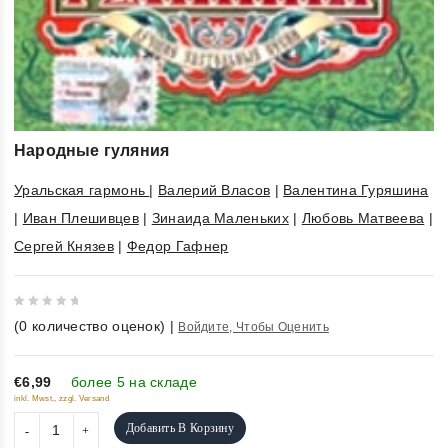
Народные гуляния
Уральская гармонь
|
Валерий Власов
|
Валентина Гуряшина
|
Иван Плешивцев
|
Зинаида Маленьких
|
Любовь Матвеева
|
Сергей Князев
|
Федор Гафнер
0
(
0
количество оценок)
|
Войдите, Чтобы Оценить
out
of
5
€6,99
более 5 на складе
inkl. Mwst., zzgl. Versand
Добавить В Корзину