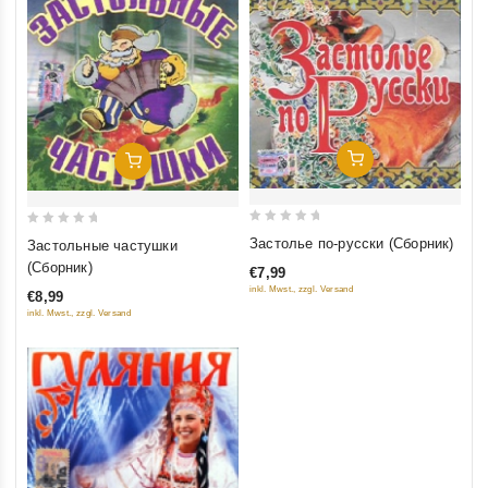
Добавить В Корзину
Добавить В Корзину
0
0
Застолье по-русски (Сборник)
Застольные частушки
out
out
(Сборник)
€7,99
of
of
inkl. Mwst., zzgl. Versand
€8,99
5
5
inkl. Mwst., zzgl. Versand