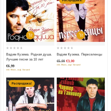
Распродажа!
Добавить В Корзину
Добавить В Корзину
0
0
Вадим Кузема. Родная душа.
Вадим Кузема. Переселенцы
out
out
Лучшие песни за 10 лет
€5,99
€3,00
of
of
inkl. Mwst., zzgl. Versand
€6,99
5
5
inkl. Mwst., zzgl. Versand
Распродажа!