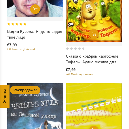
Добавить В Корзину
5
Вадим Кузема. Я где-то видел
Добавить В Корзину
out of 5
твое лицо
€7,99
inkl. Mwst., zzgl. Versand
0
Сказка о храбром картофеле
out
Тофель. Аудио мюзикл для
of
детей
€7,99
5
inkl. Mwst., zzgl. Versand
Распродажа!
Жанры