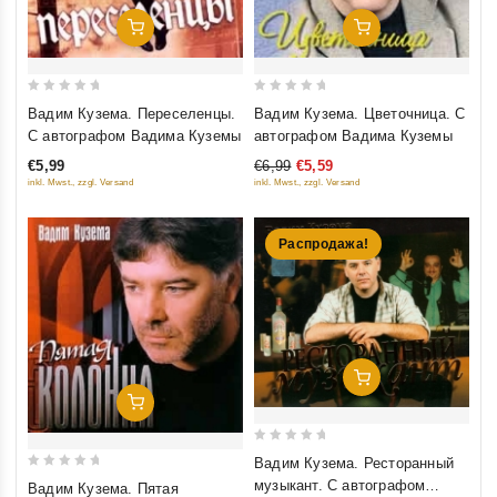
Добавить В Корзину
Добавить В Корзину
0
0
Вадим Кузема. Переселенцы.
Вадим Кузема. Цветочница. С
out
out
С автографом Вадима Куземы
автографом Вадима Куземы
of
of
€5,99
€6,99
€5,59
5
5
inkl. Mwst., zzgl. Versand
inkl. Mwst., zzgl. Versand
Распродажа!
Добавить В Корзину
Добавить В Корзину
0
Вадим Кузема. Ресторанный
out
0
музыкант. С автографом
Вадим Кузема. Пятая