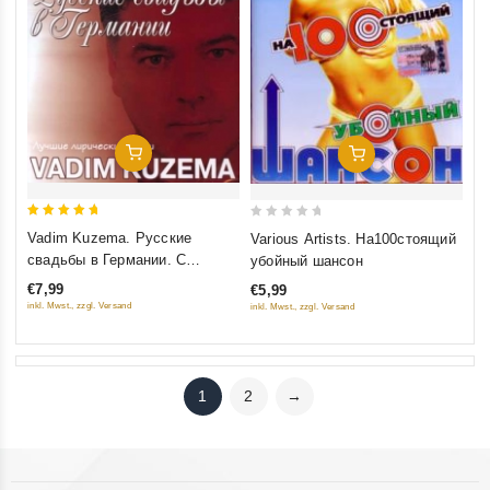
Добавить В Корзину
Добавить В Корзину
5
0
Vadim Kuzema. Русские
Various Artists. На100стоящий
out of 5
out
свадьбы в Германии. С
убойный шансон
of
автографом Вадима Куземы
€7,99
€5,99
5
inkl. Mwst., zzgl. Versand
inkl. Mwst., zzgl. Versand
1
2
→