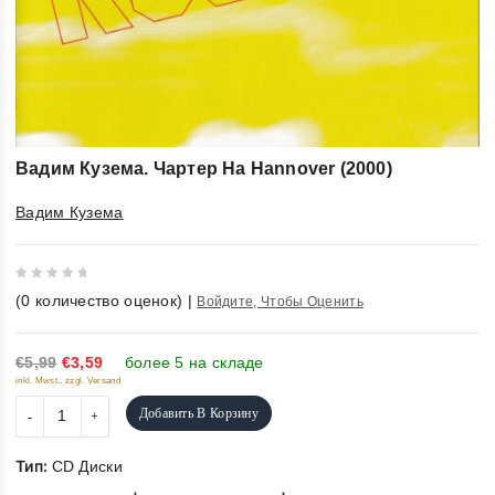
Вадим Кузема. Чартер На Hannover (2000)
Вадим Кузема
0
(
0
количество оценок)
|
Войдите, Чтобы Оценить
out
of
5
€5,99
€3,59
более 5 на складе
inkl. Mwst., zzgl. Versand
Добавить В Корзину
Тип:
CD Диски