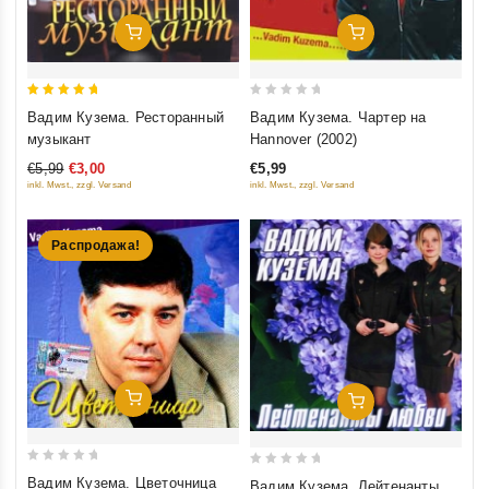
Добавить В Корзину
Добавить В Корзину
5
0
Вадим Кузема. Ресторанный
Вадим Кузема. Чартер на
out of 5
out
музыкант
Hannover (2002)
of
€5,99
€3,00
€5,99
5
inkl. Mwst., zzgl. Versand
inkl. Mwst., zzgl. Versand
Распродажа!
Добавить В Корзину
Добавить В Корзину
0
0
Вадим Кузема. Цветочница
Вадим Кузема. Лейтенанты