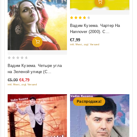
Добавить В Корзину
4
Вадим Кузема. Чартер На
out of
Hannover (2000). С
5
автографом Вадима Куземы
€7,99
Добавить В Корзину
inkl. Mwst., zzgl. Versand
0
Вадим Кузема. Четыре угла
out
на Зеленой улице (С
of
автографом Вадима Куземы)
€5,99
€4,79
5
inkl. Mwst., zzgl. Versand
Распродажа!