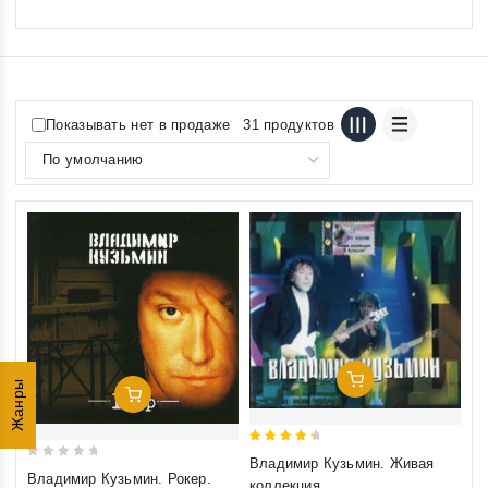
Показывать нет в продаже
31 продуктов
Добавить В Корзину
Жанры
Добавить В Корзину
4.5
Владимир Кузьмин. Живая
0
out of 5
Владимир Кузьмин. Рокер.
коллекция