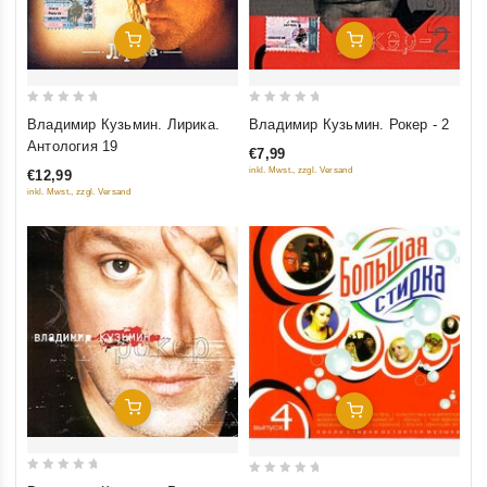
Добавить В Корзину
Добавить В Корзину
0
0
Владимир Кузьмин. Лирика.
Владимир Кузьмин. Рокер - 2
out
out
Антология 19
€7,99
of
of
inkl. Mwst., zzgl. Versand
€12,99
5
5
inkl. Mwst., zzgl. Versand
Добавить В Корзину
Добавить В Корзину
0
0