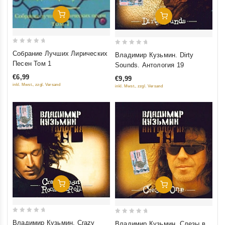
Добавить В Корзину
Добавить В Корзину
0
0
Собрание Лучших Лирических
Владимир Кузьмин. Dirty
out
out
Песен Том 1
Sounds. Антология 19
of
of
€6,99
€9,99
5
5
inkl. Mwst., zzgl. Versand
inkl. Mwst., zzgl. Versand
Добавить В Корзину
Добавить В Корзину
0
0
Владимир Кузьмин. Crazy
Владимир Кузьмин. Слезы в