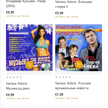
Владимир Кузьмин. Рокер
Various Artists. Большая
out
out
(2001)
стирка 4
of
of
€9,99
€5,99
5
5
inkl. Mwst., zzgl. Versand
inkl. Mwst., zzgl. Versand
Добавить В Корзину
Добавить В Корзину
0
0
Various Artists. Русские
Various Artists.
out
out
музыкальные новости
Музыка.ру.денс
of
of
€7,99
€4,99
5
5
inkl. Mwst., zzgl. Versand
inkl. Mwst., zzgl. Versand