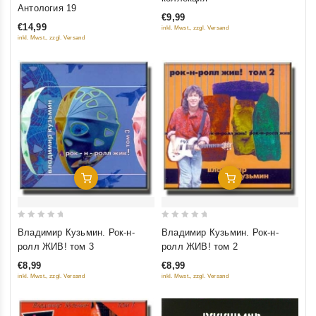
out
Антология 19
€9,99
of
€14,99
inkl. Mwst., zzgl. Versand
5
inkl. Mwst., zzgl. Versand
Добавить В Корзину
Добавить В Корзину
0
0
Владимир Кузьмин. Рок-н-
Владимир Кузьмин. Рок-н-
out
out
ролл ЖИВ! том 3
ролл ЖИВ! том 2
of
of
€8,99
€8,99
5
5
inkl. Mwst., zzgl. Versand
inkl. Mwst., zzgl. Versand