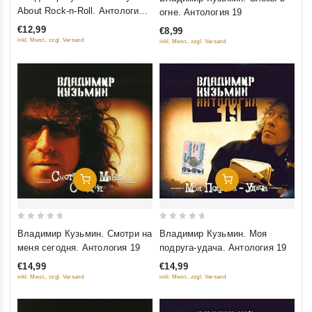
out
out
About Rock-n-Roll. Антология
огне. Антология 19
of
of
19
€12,99
€8,99
5
5
inkl. Mwst., zzgl. Versand
inkl. Mwst., zzgl. Versand
Добавить В Корзину
Добавить В Корзину
0
0
Владимир Кузьмин. Смотри на
Владимир Кузьмин. Моя
out
out
меня сегодня. Антология 19
подруга-удача. Антология 19
of
of
€14,99
€14,99
5
5
inkl. Mwst., zzgl. Versand
inkl. Mwst., zzgl. Versand