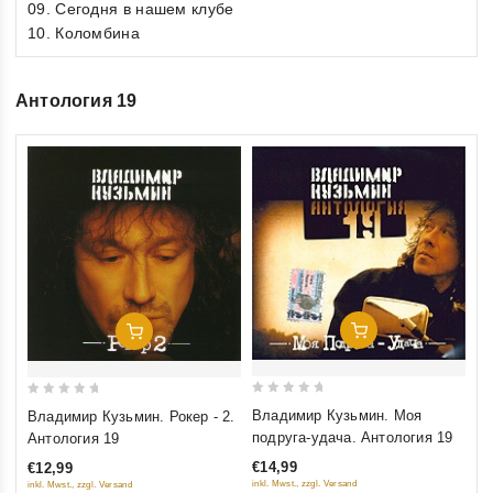
09. Сегодня в нашем клубе
10. Коломбина
Антология 19
Добавить В Корзину
Добавить В Корзину
0
0
0
Владимир Кузьмин. Моя
Вл
Владимир Кузьмин. Рокер - 2.
out
ou
out
подруга-удача. Антология 19
пр
Антология 19
of
of
of
Ан
€14,99
€1
€12,99
5
5
5
inkl. Mwst., zzgl. Versand
inkl
inkl. Mwst., zzgl. Versand