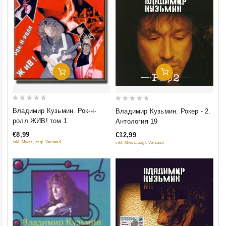
Добавить В Корзину
Добавить В Корзину
0
0
Владимир Кузьмин. Рок-н-
Владимир Кузьмин. Рокер - 2.
out
out
ролл ЖИВ! том 1
Антология 19
of
of
€8,99
€12,99
5
5
inkl. Mwst., zzgl. Versand
inkl. Mwst., zzgl. Versand