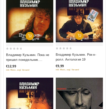
Добавить В Корзину
Добавить В Корзину
0
0
Владимир Кузьмин. Рок-н-
Владимир Кузьмин. Пока не
out
out
ролл. Антология 19
пришел понедельник.
of
of
Антология 19
€9,99
€12,99
5
5
inkl. Mwst., zzgl. Versand
inkl. Mwst., zzgl. Versand