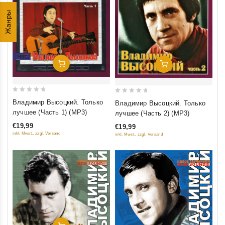
Жанры
Добавить В Корзину
Добавить В Корзину
0
0
Владимир Высоцкий. Только
Владимир Высоцкий. Только
out
out
лучшее (Часть 1) (MP3)
лучшее (Часть 2) (MP3)
of
of
€19,99
€19,99
5
5
inkl. Mwst., zzgl. Versand
inkl. Mwst., zzgl. Versand