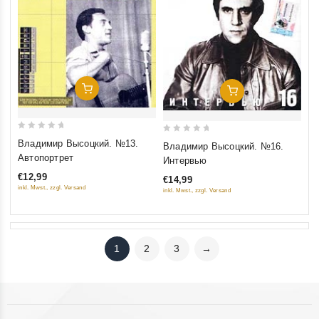
Добавить В Корзину
Добавить В Корзину
0
0
Владимир Высоцкий. №13.
Владимир Высоцкий. №16.
out
out
Автопортрет
Интервью
of
of
€12,99
€14,99
5
5
inkl. Mwst., zzgl. Versand
inkl. Mwst., zzgl. Versand
1
2
3
→