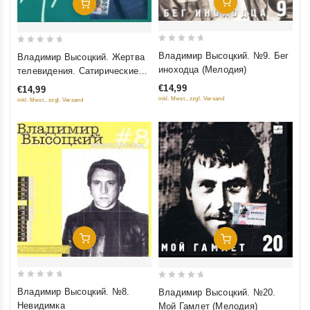
Добавить В Корзину
Добавить В Корзину
0
0
Владимир Высоцкий. №9. Бег
Владимир Высоцкий. Жертва
out
out
иноходца (Мелодия)
телевидения. Сатирические
of
of
песни
€14,99
€14,99
5
5
inkl. Mwst., zzgl. Versand
inkl. Mwst., zzgl. Versand
Добавить В Корзину
Добавить В Корзину
0
0
Владимир Высоцкий. №8.
Владимир Высоцкий. №20.
out
out
Невидимка
Мой Гамлет (Мелодия)