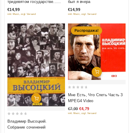
тридевятом государстве...
был я вчера
of
of
(Новое звучание)
€14,99
€14,99
5
5
inkl. Mwst., zzgl. Versand
inkl. Mwst., zzgl. Versand
Распродажа!
Добавить В Корзину
0
Мне Есть, Что Спеть Часть 3
Добавить В Корзину
out
MPEG4 Video
of
€7,99
€4,79
5
inkl. Mwst., zzgl. Versand
0
Владимир Высоцкий.
out
Собрание сочинений
of