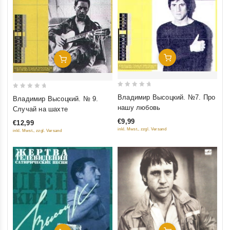
Добавить В Корзину
Добавить В Корзину
0
0
Владимир Высоцкий. №7. Про
Владимир Высоцкий. № 9.
out
out
нашу любовь
Случай на шахте
of
of
€9,99
€12,99
5
5
inkl. Mwst., zzgl. Versand
inkl. Mwst., zzgl. Versand