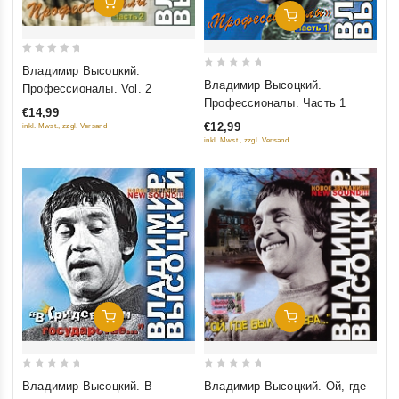
Добавить В Корзину
Добавить В Корзину
0
Владимир Высоцкий.
0
out
Владимир Высоцкий.
Профессионалы. Vol. 2
out
of
Профессионалы. Часть 1
€14,99
of
5
€12,99
inkl. Mwst., zzgl. Versand
5
inkl. Mwst., zzgl. Versand
Добавить В Корзину
Добавить В Корзину
0
0
Владимир Высоцкий. В
Владимир Высоцкий. Ой, где
out
out