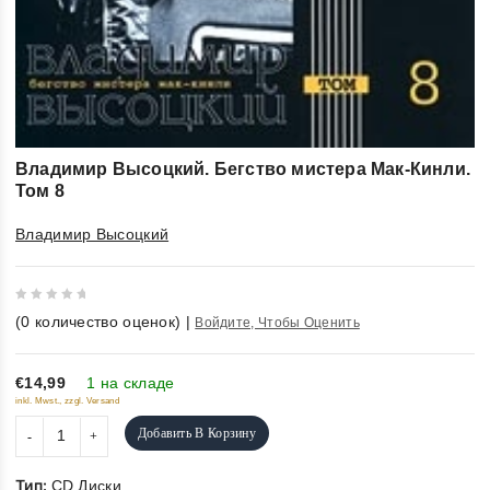
Владимир Высоцкий. Бегство мистера Мак-Кинли.
Том 8
Владимир Высоцкий
0
(
0
количество оценок)
|
Войдите, Чтобы Оценить
out
of
5
€14,99
1 на складе
inkl. Mwst., zzgl. Versand
Добавить В Корзину
Тип:
CD Диски