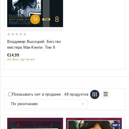
Добавить В Корзину
0
Владимир Высоцкий. Бегство
out
мистера Мак-Кинли. Том 8
of
€14,99
5
inkl. Mwst., zzgl. Versand
Показывать нет в продаже
49 продуктов