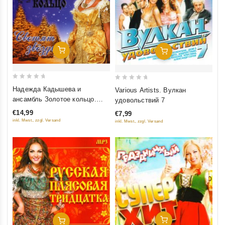
Добавить В Корзину
Добавить В Корзину
0
0
Надежда Кадышева и
Various Artists. Вулкан
out
out
ансамбль Золотое кольцо.
удовольствий 7
of
of
Светят Звезды
€14,99
€7,99
5
5
inkl. Mwst., zzgl. Versand
inkl. Mwst., zzgl. Versand
Добавить В Корзину
Добавить В Корзину