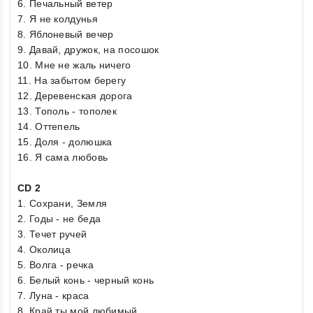
6. Печальный ветер
7. Я не колдунья
8. Яблоневый вечер
9. Давай, дружок, на посошок
10. Мне не жаль ничего
11. На забытом берегу
12. Деревенская дорога
13. Тополь - тополек
14. Оттепель
15. Доля - долюшка
16. Я сама любовь
CD 2
1. Сохрани, Земля
2. Годы - не беда
3. Течет ручей
4. Околица
5. Волга - речка
6. Белый конь - черный конь
7. Луна - краса
8. Край ты мой любимый