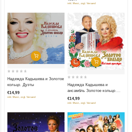
5
inkl. Mwst., zzgl. Versand
Добавить В Корзину
Добавить В Корзину
0
Надежда Кадышева и Золотое
0
out
кольцо. Дуэты
Надежда Кадышева и
out
of
ансамбль Золотое кольцо.
€14,99
of
5
Все как прежде
inkl. Mwst., zzgl. Versand
€14,99
5
inkl. Mwst., zzgl. Versand