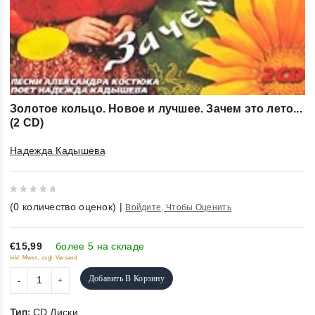
Золотое кольцо. Новое и лучшее. Зачем это лето...
(2 CD)
Надежда Кадышева
0
(
0
количество оценок)
|
Войдите, Чтобы Оценить
out
of
5
€15,99
более 5 на складе
inkl. Mwst., zzgl. Versand
Добавить В Корзину
Тип:
CD Диски