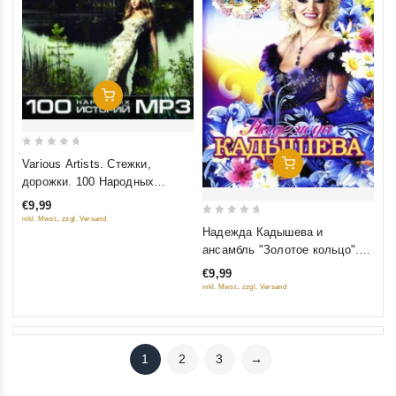
Добавить В Корзину
0
Various Artists. Стежки,
Добавить В Корзину
out
дорожки. 100 Народных
of
историй (mp3)
€9,99
5
inkl. Mwst., zzgl. Versand
0
Надежда Кадышева и
out
ансамбль "Золотое кольцо".
of
25 лет. Юбилейный концерт
€9,99
5
inkl. Mwst., zzgl. Versand
1
2
3
→