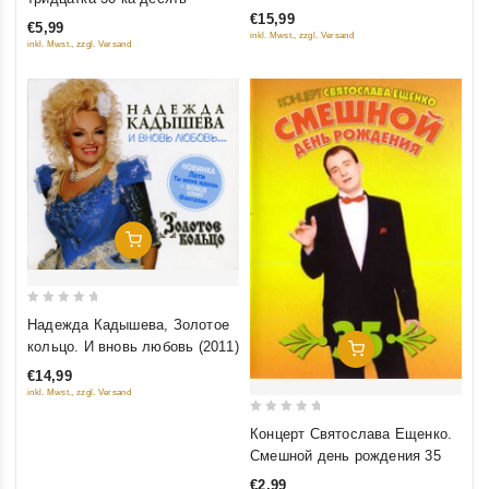
of
Grand Collection (mp3)
of
€15,99
€5,99
5
5
inkl. Mwst., zzgl. Versand
inkl. Mwst., zzgl. Versand
Добавить В Корзину
0
Надежда Кадышева, Золотое
out
кольцо. И вновь любовь (2011)
Добавить В Корзину
of
€14,99
5
inkl. Mwst., zzgl. Versand
0
Концерт Святослава Ещенко.
out
Смешной день рождения 35
of
€2,99