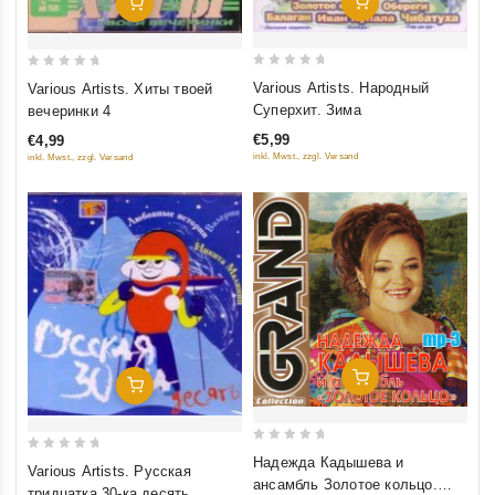
Добавить В Корзину
Добавить В Корзину
0
0
Various Artists. Народный
Various Artists. Хиты твоей
out
out
Суперхит. Зима
вечеринки 4
of
of
€5,99
€4,99
5
5
inkl. Mwst., zzgl. Versand
inkl. Mwst., zzgl. Versand
Добавить В Корзину
Добавить В Корзину
0
0
Надежда Кадышева и
Various Artists. Русская
out
ансамбль Золотое кольцо.
out
тридцатка 30-ка десять