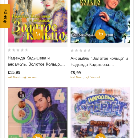
Жанры
Добавить В Корзину
Добавить В Корзину
0
0
Надежда Кадышева и
Ансамбль "Золотое кольцо" и
out
out
ансамбль. Золотое Кольцо.
Надежда Кадышева.
of
of
Только Лучшее (mp3)
Очаровательные глазки
€15,99
€8,99
5
5
inkl. Mwst., zzgl. Versand
inkl. Mwst., zzgl. Versand