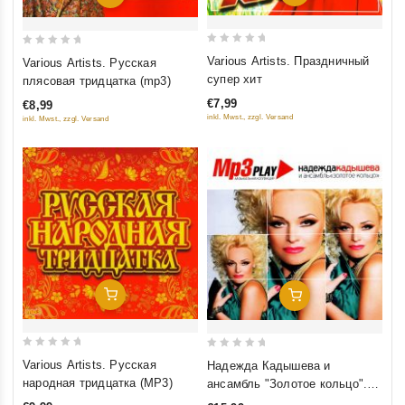
0
0
Various Artists. Праздничный
Various Artists. Русская
out
out
супер хит
плясовая тридцатка (mp3)
of
of
€7,99
€8,99
5
5
inkl. Mwst., zzgl. Versand
inkl. Mwst., zzgl. Versand
Добавить В Корзину
Добавить В Корзину
0
0
Various Artists. Русская
Надежда Кадышева и
out
out
народная тридцатка (MP3)
ансамбль "Золотое кольцо".
of
of
Музыкальная коллекция (MP3)