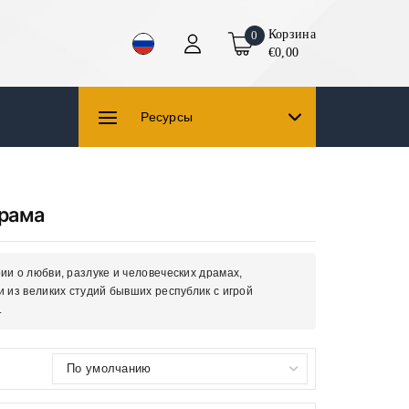
Корзина
0
€0,00
Ресурсы
рама
и о любви, разлуке и человеческих драмах,
 из великих студий бывших республик с игрой
.