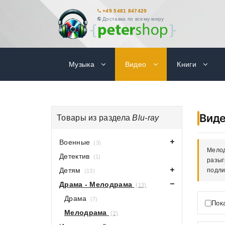
+49 5481 847429
Доставка по всему миру
Музыка
Видео
Книги
Вид
Товары из раздела
Blu-ray
Военные
(3)
Мелод
Детектив
(1)
разыг
Детям
подли
(13)
Драма - Мелодрама
(13)
Драма
(7)
Пок
Мелодрама
(3)