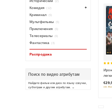
Исторический
(2)
Комедия
(12)
Криминал
(5)
Мультфильмы
(5)
Приключения
(5)
Телесериалы
(6)
Фантастика
(3)
Распродажа
5
Ирон
out 
Поиск по видео атрибутам
легк
€29,
Найдите фильм или диск по языку озвучки,
субтитрам и другим атрибутам. →
inkl. Mws