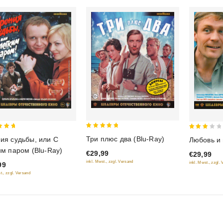
5
3
Три плюс два (Blu-Ray)
ия судьбы, или С
Любовь и 
out of 5
of 5
out
им паром (Blu-Ray)
€29,99
€29,99
of 5
inkl. Mwst., zzgl. Versand
inkl. Mwst., zzgl.
99
t., zzgl. Versand