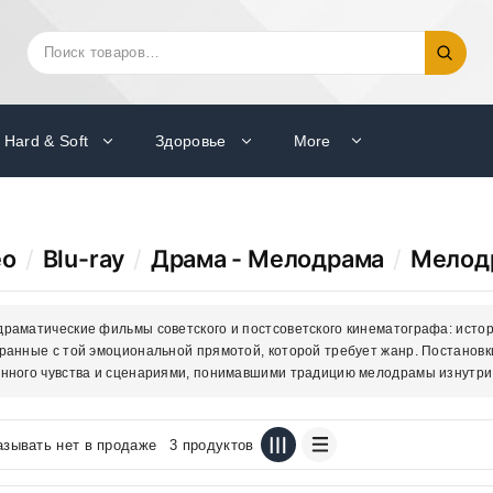
Искать:
Поиск
Hard & Soft
Здоровье
More
ео
/
Blu-ray
/
Драма - Мелодрама
/
Мелод
раматические фильмы советского и постсоветского кинематографа: истори
ранные с той эмоциональной прямотой, которой требует жанр. Постановки
нного чувства и сценариями, понимавшими традицию мелодрамы изнутри
азывать нет в продаже
3 продуктов