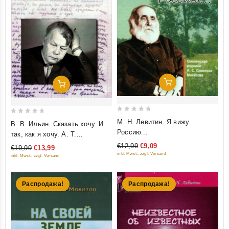
Добавить В Корзину
Добавить В Корзину
0
0
М. Н. Левитин. Я вижу
В. В. Ильин. Сказать хочу. И
out
out
Россию...
так, как я хочу. А. Т.
of
of
Твардовский: Поэтика
€12,99
€9,09
€19,99
€13,99
5
5
мужества и самостояния
inkl. Mwst., zzgl. Versand
inkl. Mwst., zzgl. Versand
Распродажа!
Распродажа!