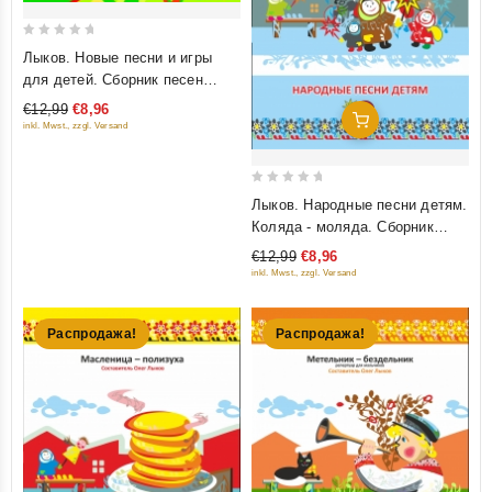
0
Лыков. Новые песни и игры
out
для детей. Сборник песен
of
(ноты + текст) + CD диск с
€12,99
€8,96
5
Добавить В Корзину
фонограммами.
inkl. Mwst., zzgl. Versand
0
Лыков. Народные песни детям.
out
Коляда - моляда. Сборник
of
песен (ноты + текст) + CD диск
€12,99
€8,96
5
с фонограммами
inkl. Mwst., zzgl. Versand
Распродажа!
Распродажа!