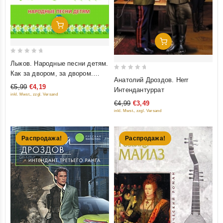
Добавить В Корзину
Добавить В Корзину
0
Лыков. Народные песни детям.
out
Как за двором, за двором.
0
Анатолий Дроздов. Herr
of
Сборник песен (ноты + текст)
out
€5,99
€4,19
Интендантуррат
5
inkl. Mwst., zzgl. Versand
of
€4,99
€3,49
5
inkl. Mwst., zzgl. Versand
Распродажа!
Распродажа!