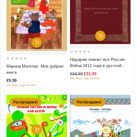
Добавить В Корзину
Добавить В Корзину
0
Недаром помнит вся Россия.
out
0
Война 1812 года в русской
Марина Мюллер. Моя добрая
of
out
поэзии. Антология
книга
€34,99
€31,49
5
of
inkl. Mwst., zzgl. Versand
€9,99
5
inkl. Mwst., zzgl. Versand
Распродажа!
Распродажа!
Добавить В Корзину