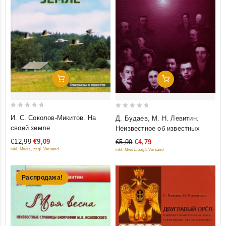
Добавить В Корзину
Добавить В Корзину
0
0
И. С. Соколов-Микитов. На
Д. Будаев, М. Н. Левитин.
out
out
своей земле
Неизвестное об известных
of
of
€12,99
€9,09
€5,99
€4,79
5
5
inkl. Mwst., zzgl. Versand
inkl. Mwst., zzgl. Versand
Распродажа!