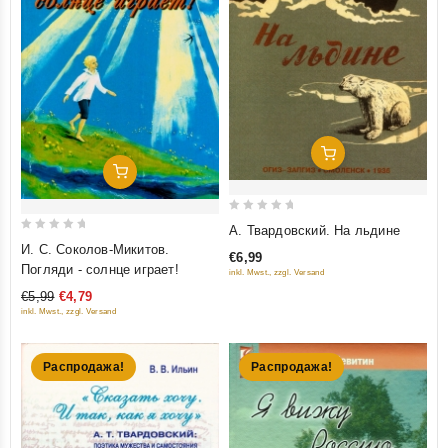
Добавить В Корзину
Добавить В Корзину
0
А. Твардовский. На льдине
0
out
И. С. Соколов-Микитов.
€6,99
out
of
Погляди - солнце играет!
inkl. Mwst., zzgl. Versand
of
5
€5,99
€4,79
5
inkl. Mwst., zzgl. Versand
Распродажа!
Распродажа!