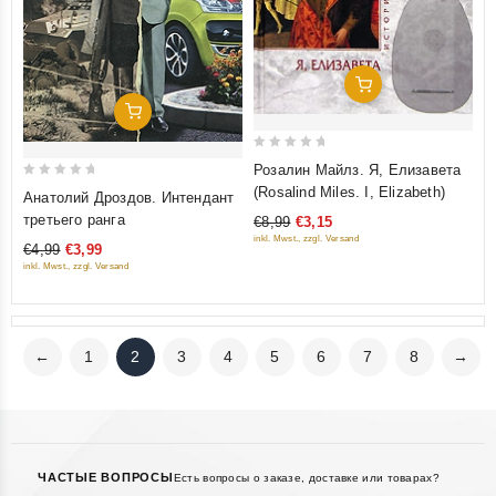
Добавить В Корзину
Добавить В Корзину
0
Розалин Майлз. Я, Елизавета
out
0
(Rosalind Miles. I, Elizabeth)
Анатолий Дроздов. Интендант
of
out
третьего ранга
€8,99
€3,15
5
of
inkl. Mwst., zzgl. Versand
€4,99
€3,99
5
inkl. Mwst., zzgl. Versand
←
1
2
3
4
5
6
7
8
→
ЧАСТЫЕ ВОПРОСЫ
Есть вопросы о заказе, доставке или товарах?