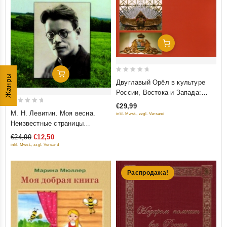
Добавить В Корзину
Добавить В Корзину
Жанры
0
Двуглавый Орёл в культуре
out
России, Востока и Запада:
of
социальные представления
€29,99
0
5
(Мягкий переплёт)
М. Н. Левитин. Моя весна.
inkl. Mwst., zzgl. Versand
out
Неизвестные страницы
of
биографии М. В. Исаковского
€24,99
€12,50
5
inkl. Mwst., zzgl. Versand
Распродажа!