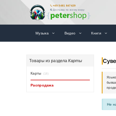
+49 5481 847429
Доставка по всему миру
Музыка
Видео
Книги
Сув
Товары из раздела
Карты
Карты
(18)
Языко
бывши
Распродажа
продв
Не н