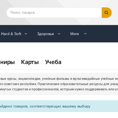
Искать:
Поиск
Hard & Soft
Здоровье
More
ениры
/
Карты
/
Учеба
вые курсы, энциклопедии, учебные фильмы и мультимедийные учебные инс
х советских республик. Практические образовательные ресурсы для учащ
инутых студентов и профессионалов, которым нужно поддерживать или уг
айдено товаров, соответствующих вашему выбору