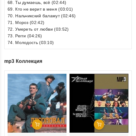
68. Ты думаешь, всё (02:44)
69. Кто не верит в меня (03:01)
70. Нальчикский баламут (02:46)
71. Мороз (02:42)
72. Умереть от любви (03:52)
73. Регги (04:26)
74. Молодость (03:10)
mp3 Коллекция
0
Зв
ou
Ди
of
€1
5
inkl
Добавить В Корзину
Добавить В Корзину