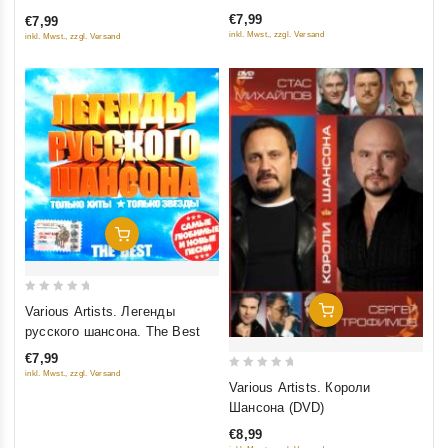
of
of
€7,99
€7,99
5
5
inkl. Mwst., zzgl. Versand
inkl. Mwst., zzgl. Versand
Добавить В Корзину
0
Добавить В Корзину
Various Artists. Легенды
out
русского шансона. The Best
of
€7,99
5
inkl. Mwst., zzgl. Versand
0
Various Artists. Короли
out
Шансона (DVD)
of
€8,99
5