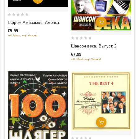
0
Ефрем Амирамов. Аленка
Добавить В Корзину
out
€5,99
of
inkl. Mwst., zzgl. Versand
5
0
Шансон века. Выпуск 2
out
€7,99
of
inkl. Mwst., zzgl. Versand
5
Добавить В Корзину