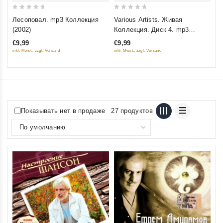
0
0
Лесоповал. mp3 Коллекция
Various Artists. Живая
out
out
(2002)
Коллекция. Диск 4. mp3
of
of
Коллекция
€9,99
€9,99
5
5
inkl. Mwst., zzgl. Versand
inkl. Mwst., zzgl. Versand
Показывать нет в продаже
27 продуктов