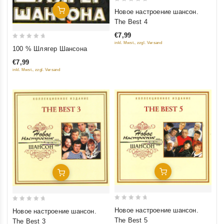
0
Добавить В Корзину
Новое настроение шансон.
out
The Best 4
of
€7,99
5
inkl. Mwst., zzgl. Versand
0
100 % Шлягер Шансона
out
€7,99
of
inkl. Mwst., zzgl. Versand
5
Добавить В Корзину
Добавить В Корзину
0
0
Новое настроение шансон.
Новое настроение шансон.
out
out
The Best 5
The Best 3