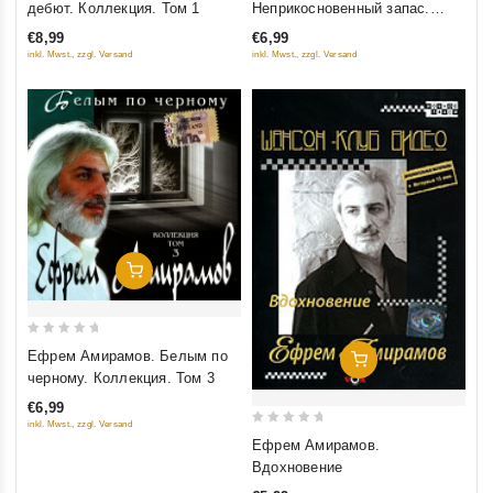
дебют. Коллекция. Том 1
Неприкосновенный запас.
of
of
Коллекция. Том 2
€8,99
€6,99
5
5
inkl. Mwst., zzgl. Versand
inkl. Mwst., zzgl. Versand
Добавить В Корзину
0
Ефрем Амирамов. Белым по
Добавить В Корзину
out
черному. Коллекция. Том 3
of
€6,99
5
inkl. Mwst., zzgl. Versand
0
Ефрем Амирамов.
out
Вдохновение
of