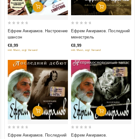
Добавить В Корзину
Добавить В Корзину
0
0
Ефрем Амирамов. Настроение
Ефрем Амирамов. Последний
out
out
шансон
менестрель
of
of
€8,99
€8,99
5
5
inkl. Mwst., zzgl. Versand
inkl. Mwst., zzgl. Versand
Добавить В Корзину
Добавить В Корзину
0
0
Ефрем Амирамов. Последний
Ефрем Амирамов.
out
out