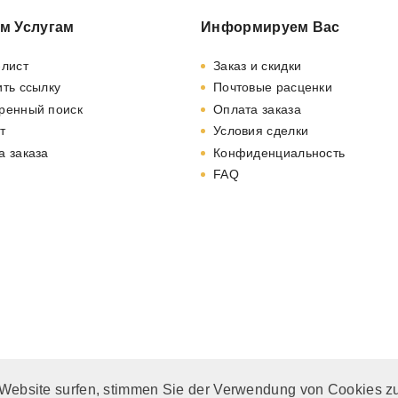
м Услугам
Информируем Вас
-лист
Заказ и скидки
ть ссылку
Почтовые расценки
ренный поиск
Оплата заказа
т
Условия сделки
а заказа
Конфиденциальность
FAQ
 Website surfen, stimmen Sie der Verwendung von Cookies z
. MwSt. und zzgl.
Versandkosten