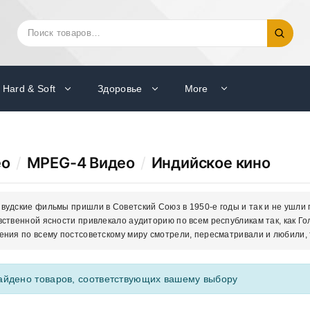
Искать:
Поиск
Hard & Soft
Здоровье
More
ео
/
MPEG-4 Видео
/
Индийское кино
вудские фильмы пришли в Советский Союз в 1950-е годы и так и не ушли
вственной ясности привлекало аудиторию по всем республикам так, как Гол
ения по всему постсоветскому миру смотрели, пересматривали и любили, 
айдено товаров, соответствующих вашему выбору