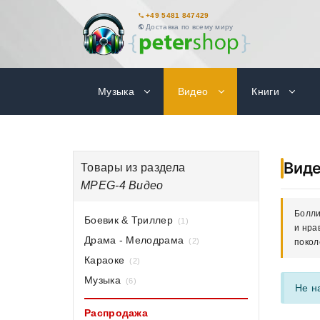
+49 5481 847429
Доставка по всему миру
Музыка
Видео
Книги
Вид
Товары из раздела
MPEG-4 Видео
Болли
Боевик & Триллер
(1)
и нра
Драма - Мелодрама
(2)
покол
Караоке
(2)
Музыка
(6)
Не н
Распродажа