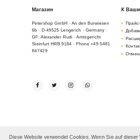
Магазин
К Ваши
Petershop GmbH · An den Burwiesen
Прайс
6b · D-49525 Lengerich · Germany ·
Добави
GF: Alexander Rudi · Amtsgericht
Расши
Steinfurt HRB 9184 · Phone +49 5481
Контак
847429
Отмен
Diese Website verwendet Cookies. Wenn Sie auf dieser
© 2002 - 2026
"Petershop GmbH"
|
Alle Preise inkl