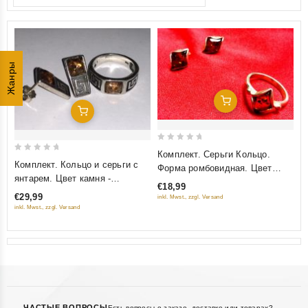
Жанры
Добавить В Корзину
Добавить В Корзину
0
Комплект. Серьги Кольцо.
0
out
Комплект. Кольцо и серьги с
Форма ромбовидная. Цвет
out
of
янтарем. Цвет камня -
камня натуральный
€18,99
of
натуральный
5
€29,99
inkl. Mwst., zzgl. Versand
5
inkl. Mwst., zzgl. Versand
ЧАСТЫЕ ВОПРОСЫ
Есть вопросы о заказе, доставке или товарах?