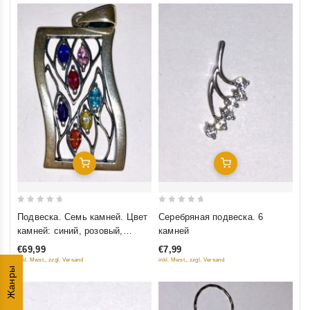
Добавить В Корзину
Добавить В Корзину
0
0
Подвеска. Семь камней. Цвет
Серебряная подвеска. 6
out
out
камней: синий, розовый,
камней
of
of
малиновый, голубой,
€69,99
€7,99
5
5
фиолетовый, желтый,
inkl. Mwst., zzgl. Versand
inkl. Mwst., zzgl. Versand
Жанры
оранжевый