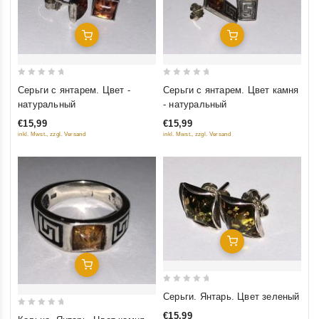
Добавить В Корзину
Добавить В Корзину
0
0
Серьги с янтарем. Цвет -
Серьги с янтарем. Цвет камня
out
out
натуральный
- натуральный
of
of
€15,99
€15,99
5
5
inkl. Mwst., zzgl. Versand
inkl. Mwst., zzgl. Versand
Добавить В Корзину
Добавить В Корзину
0
Серьги. Янтарь. Цвет зеленый
out
0
€15,99
of