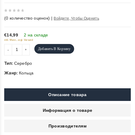
0
(
0
количество оценок)
|
Войдите, Чтобы Оценить
out
of
5
€14,99
2 на складе
inkl. Mwst., zzgl. Versand
Добавить В Корзину
Тип:
Серебро
Жанр:
Кольца
Описание товара
Информация о товаре
Производителям