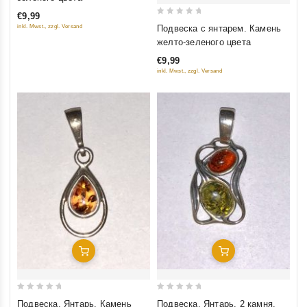
of
€9,99
5
0
Подвеска с янтарем. Камень
inkl. Mwst., zzgl. Versand
out
желто-зеленого цвета
of
€9,99
5
inkl. Mwst., zzgl. Versand
Добавить В Корзину
Добавить В Корзину
0
0
Подвеска. Янтарь. Камень
Подвеска. Янтарь. 2 камня.