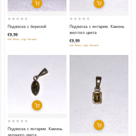
Добавить В Корзину
Добавить В Корзину
0
0
Подвеска с бирюзой
Подвеска с янтарем. Камень
out
out
желтого цвета
€9,99
of
of
inkl. Mwst., zzgl. Versand
€9,99
5
5
inkl. Mwst., zzgl. Versand
Добавить В Корзину
Добавить В Корзину
0
Подвеска с янтарем. Камень
out
зеленого цвета