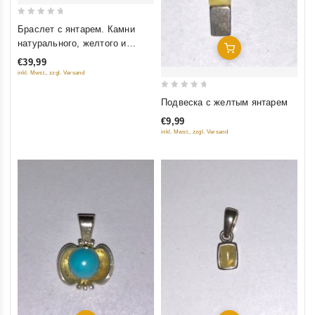
0
Браслет с янтарем. Камни
out
натурального, желтого и
Добавить В Корзину
of
красного цвета
€39,99
5
inkl. Mwst., zzgl. Versand
0
Подвеска с желтым янтарем
out
€9,99
of
inkl. Mwst., zzgl. Versand
5