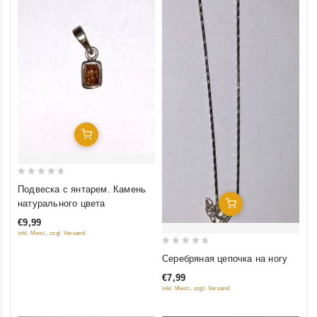
Добавить В Корзину
0
Подвеска с янтарем. Камень
out
натурального цвета
Добавить В Корзину
of
€9,99
5
inkl. Mwst., zzgl. Versand
0
Серебряная цепочка на ногу
out
€7,99
of
inkl. Mwst., zzgl. Versand
5