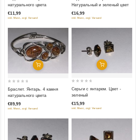
out
out
натурального цвета
Натуральный и зеленый цвет
of
of
€11,99
€16,99
5
5
inkl. Mwst., zzgl. Versand
inkl. Mwst., zzgl. Versand
Добавить В Корзину
Добавить В Корзину
0
0
Серьги с янтарем. Цвет -
Браслет. Янтарь. 4 камня
out
out
зеленый
натурального цвета
of
of
€15,99
€89,99
5
5
inkl. Mwst., zzgl. Versand
inkl. Mwst., zzgl. Versand