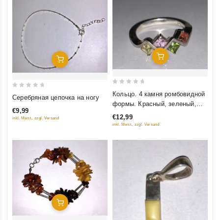
Добавить В Корзину
Добавить В Корзину
0
0
Кольцо. 4 камня ромбовидной
Серебряная цепочка на ногу
out
out
формы. Красный, зеленый,
€9,99
of
сиреневый, желтый цвет.
of
€12,99
inkl. Mwst., zzgl. Versand
5
5
inkl. Mwst., zzgl. Versand
Добавить В Корзину