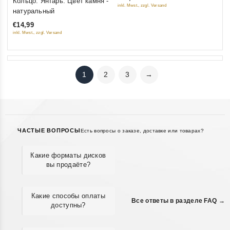
Кольцо. Янтарь. Цвет камня -
inkl. Mwst., zzgl. Versand
out
натуральный
5
of
€14,99
5
inkl. Mwst., zzgl. Versand
1
2
3
→
ЧАСТЫЕ ВОПРОСЫ
Есть вопросы о заказе, доставке или товарах?
Какие форматы дисков
вы продаёте?
Какие способы оплаты
Все ответы в разделе FAQ →
доступны?