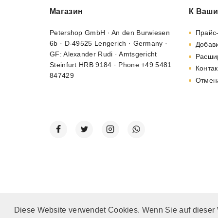
Магазин
К Ваши
Petershop GmbH · An den Burwiesen
Прайс
6b · D-49525 Lengerich · Germany ·
Добави
GF: Alexander Rudi · Amtsgericht
Расши
Steinfurt HRB 9184 · Phone +49 5481
Контак
847429
Отмен
Diese Website verwendet Cookies. Wenn Sie auf dieser
© 2002 - 2026
"Petershop GmbH"
|
Alle Preise inkl