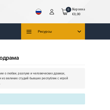
Корзина
0
€0,00
Ресурсы
одрама
и о любви, разлуке и человеческих драмах,
 из великих студий бывших республик с игрой
.