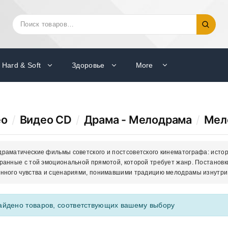
Искать:
Поиск
Hard & Soft
Здоровье
More
ео
/
Видео CD
/
Драма - Мелодрама
/
Мел
раматические фильмы советского и постсоветского кинематографа: истори
ранные с той эмоциональной прямотой, которой требует жанр. Постановки
нного чувства и сценариями, понимавшими традицию мелодрамы изнутри
айдено товаров, соответствующих вашему выбору