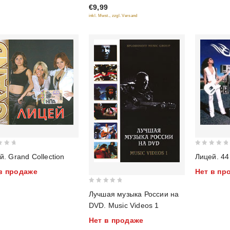
€9,99
of
inkl. Mwst., zzgl. Versand
5
0
й. Grand Collection
Лицей. 44
out
в продаже
Нет в пр
of
5
0
Лучшая музыка России на
out
DVD. Music Videos 1
of
Нет в продаже
5