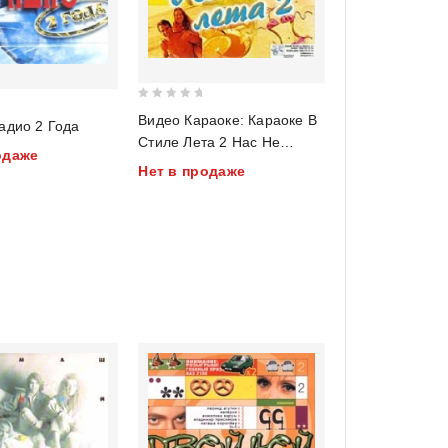
0
Видео Караоке: Караоке В
адио 2 Года
out
Стиле Лета 2 Нас Не
of
одаже
Догонят
Нет в продаже
5