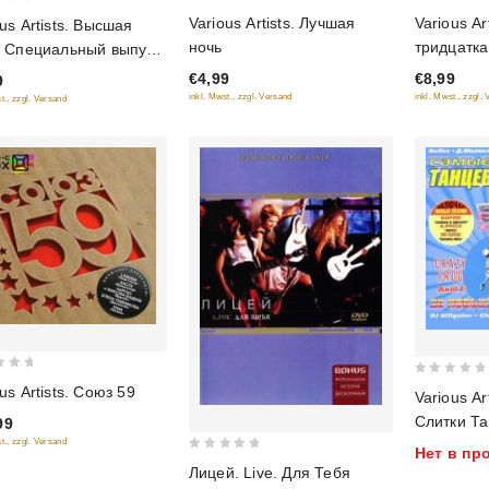
0
0
Various Artists. Лучшая
Various Ar
us Artists. Высшая
out
out
ночь
тридцатка
. Специальный выпуск.
of
of
а
€4,99
€8,99
9
5
5
inkl. Mwst., zzgl. Versand
inkl. Mwst., zzgl.
t., zzgl. Versand
0
us ‎Artists. Союз 59
Various Ar
out
Слитки Т
99
of
t., zzgl. Versand
Нет в пр
5
0
Лицей. Live. Для Тебя
out