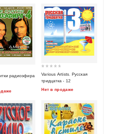
0
Various Artists. Русская
итки радиоэфира
out
тридцатка - 12
of
Нет в продаже
5
одаже