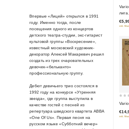
0
Vario
out
лига
of
Впервые «Лицей» открылся в 1991
Весн
€5,9
5
году. Именно тогда, после
inkl. Mws
посещения одного из концертов
детского театра-студии, экс-гитарист
культовой группы «Воскресение»,
известный московский художник-
декоратор Алексей Макаревич решил
создать из трех очаровательных
девочек-«бельканто»
профессиональную группу.
Дебют девичьего трио состоялся в
1992 году на конкурсе «Утренняя
звезда», где группа выступила в
0
Vario
качестве гостей с песней из
out
репертуара шведского квартета ABBA
€14,
of
«One Of Us». Первая песня на
inkl. Mws
5
русском языке «Субботний вечер»