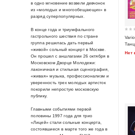
в одно мгновение возвели девчонок
из «молодых и многообещающих» в
разряд суперпопулярных.
В конце года и триумфального
0
гастрольного шествия по стране
Vario
out
группа решилась дать первый
Танц
of
«живой» сольный концерт в Москве.
Нет 
5
Он прошел с аншлагами 26 октября в
Московском Дворце Молодежи:
лаконичная и стильная сценография,
«живая» музыка, профессионализм и
уверенность трех молодых артисток
покорили непростую московскую
публику.
Главными событиями первой
половины 1997 года для трио
«Лицей» стали сольные концерта,
состоявшиеся в марте того же года в