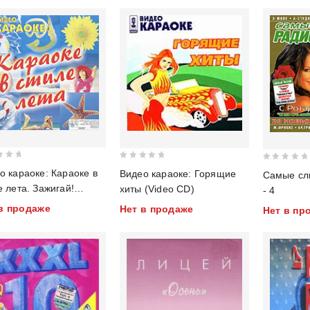
0
0
о караоке: Караоке в
Видео караоке: Горящие
Самые сл
out
out
е лета. Зажигай!
хиты (Video CD)
- 4
of
of
g4 Video)
в продаже
Нет в продаже
Нет в пр
5
5