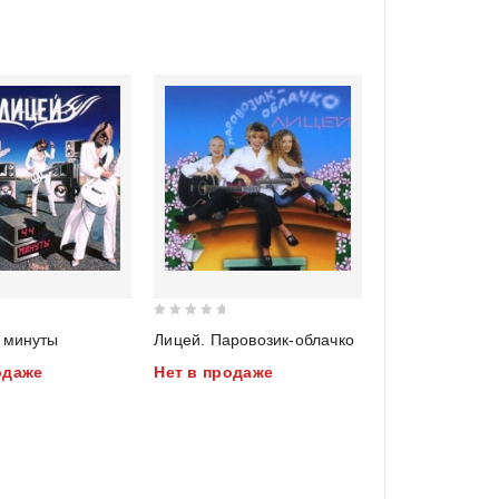
0
 минуты
Лицей. Паровозик-облачко
out
одаже
Нет в продаже
of
5