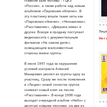
главном зале Москвы - ГЦКЗ
«Россия», а также работа над новым
альбомом «Паровозик-облачко». В
эту пластинку вошли такие хиты как
«Паровозик-облачко», «Незнакомка»,
«Расставание», «Девушка-зима» и
0
Лице
другие. Вскоре в продажу поступает
out
видеокассета с документальным
Нет 
of
фильмом «На самом деле»,
5
освещающим малоизвестные
стороны жизни группы.
В июле 1997 года за нарушение
условий контракта Алексей
Макаревич уволил из группы одну из
участниц. Сразу же после появления
в «Лицее» новой солистки группа
снимает новый клип на песню
«Расставание». В конце 1998 года
выходит очередной альбом «Небо» с
десятью новыми песнями, на две из
0