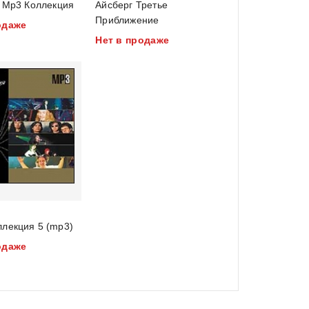
Айсберг 3 Mp3 Коллекция
Айсберг Третье
out
Приближение
одаже
of
Нет в продаже
5
лекция 5 (mp3)
одаже