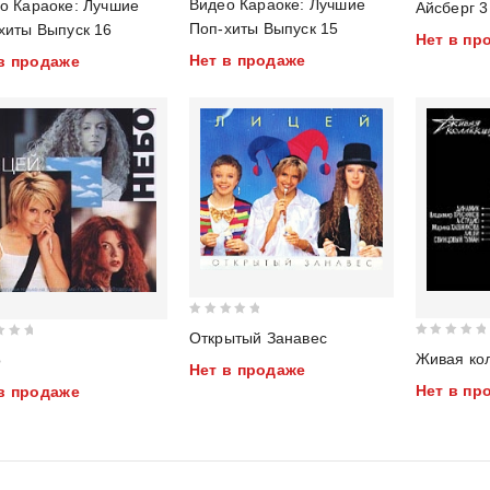
Видео Караоке: Лучшие
о Караоке: Лучшие
out
out
Поп-хиты Выпуск 15
хиты Выпуск 16
Нет в пр
of
of
Нет в продаже
в продаже
5
5
0
Открытый Занавес
0
out
Живая кол
о
Нет в продаже
out
of
Нет в пр
в продаже
of
5
5