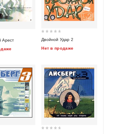
0
Двойной Удар 2
 Арест
out
Нет в продаже
одаже
of
5
0