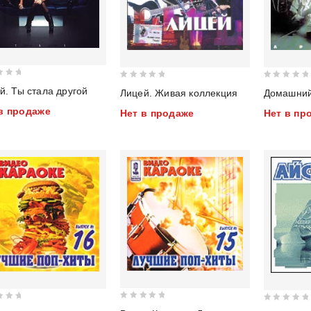
0
0
й. Ты стала другой
Лицей. Живая коллекция
Домашний
out
out
в продаже
Нет в продаже
Нет в пр
of
of
5
5
0
0