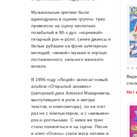
Музыкальные критики были
единодушны в оценке группы: трио
привнесло на сцену несколько
позабытый в 90-х дух: «корневой»
гитарный рок-н-ролл, синие джинсы и
белые рубашки на фоне шлягерных
мелодий, «живой» музыки и хорошо
поставленного, сильного женского
вокала.
0
Виде
В 1996 году «Лицей» записал новый
out
стил
альбом «Открытый занавес»
of
(mpe
Нет 
5
(авторский диск Алексея Макаревича,
выступившего в роли и автора
текстов, и композитора), но на этот
раз не с компьютером, а с «живыми»
рок-н-ролльными. С ними же трио
стало появляться и на сцене. Песня
и клип «Осень» стали мега-хитами и