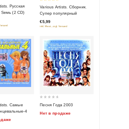
5
tists. Русская
Various Artists. Сборник.
out of 5
 Sемь (2 CD)
Супер популярный
€5,99
 Versand
inkl. Mwst., zzgl. Versand
0
tists. Самые
Песня Года 2003
out
анцевальные-4
Нет в продаже
of
одаже
5