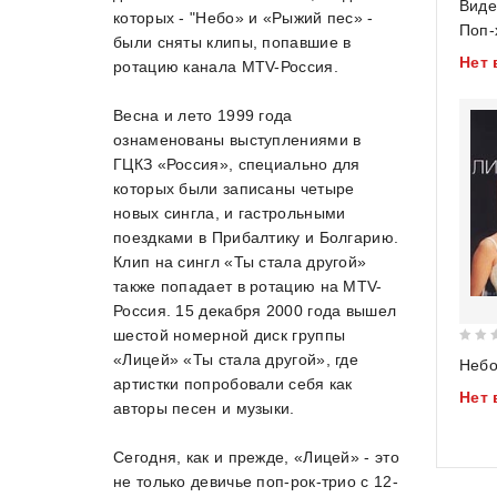
Виде
которых - "Небо» и «Рыжий пес» -
out
Поп-
были сняты клипы, попавшие в
of
Нет 
5
ротацию канала MTV-Россия.
Весна и лето 1999 года
ознаменованы выступлениями в
ГЦКЗ «Россия», специально для
которых были записаны четыре
новых сингла, и гастрольными
поездками в Прибалтику и Болгарию.
Клип на сингл «Ты стала другой»
также попадает в ротацию на MTV-
Россия. 15 декабря 2000 года вышел
шестой номерной диск группы
0
«Лицей» «Ты стала другой», где
Неб
out
артистки попробовали себя как
Нет 
of
авторы песен и музыки.
5
Сегодня, как и прежде, «Лицей» - это
не только девичье поп-рок-трио с 12-