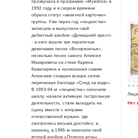
прозвучала в программе «Музобоз» в
1992 году и в скором времени
обрела статус «визитной карточки»
группы. Уже через год «лицеистки»
записали и выпустили свой
дебютный альбом «Домашний арест»
- в него вошли три перепетые
девочками песни «Воскресенья»,
несколько песен самого Алексея
Макаревича на стихи Карена
Кавалеряна и написанная самим
Алексеем ставшая вскоре хитом
лирическая баллада «След на воде».
В 1993-94-м «лицеистки» окончили
0
Лице
школу, начали активную гастрольную
out
деятельность, стали выходить на
Нет 
of
сцену вместе с мэтрами
5
отечественной музыки, где
смотрелись весьма достойно, и,
наконец, в 1995-м записали свой
второй альбом «Подруга ночь».