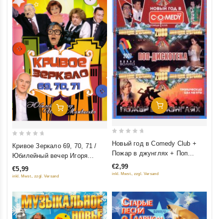
Добавить В Корзину
Добавить В Корзину
0
0
Новый год в Comedy Club +
Кривое Зеркало 69, 70, 71 /
out
out
Пожар в джунглях + Поп
Юбилейный вечер Игоря
of
of
дискотека "Новая волна"
Матвиенко (2 фильма)
€2,99
€5,99
5
5
inkl. Mwst., zzgl. Versand
inkl. Mwst., zzgl. Versand