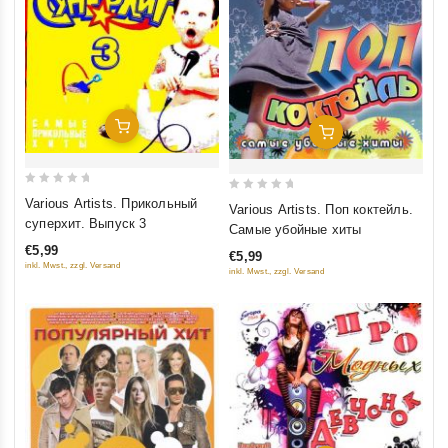
Добавить В Корзину
Добавить В Корзину
0
0
Various Artists. Прикольный
Various Artists. Поп коктейль.
out
out
суперхит. Выпуск 3
Самые убойные хиты
of
of
€5,99
€5,99
5
5
inkl. Mwst., zzgl. Versand
inkl. Mwst., zzgl. Versand