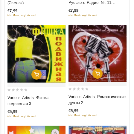
out
Русского Радио. Nr. 11.
(Свежак)
of
of
Полная версия. Часть 1
€7,99
€7,99
5
5
inkl. Mwst., zzgl. Versand
inkl. Mwst., zzgl. Versand
Добавить В Корзину
Добавить В Корзину
0
0
Various Artists. Романтические
Various Artists. Фишка
out
out
дуэты 2
подвижная 3
of
of
€5,99
€5,99
5
5
inkl. Mwst., zzgl. Versand
inkl. Mwst., zzgl. Versand