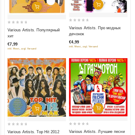
Добавить В Корзину
Добавить В Корзину
0
0
Various Artists. Про модных
Various Artists. Популярный
out
out
дечонок
хит
of
of
€4,99
€7,99
5
5
inkl. Mwst., zzgl. Versand
inkl. Mwst., zzgl. Versand
Добавить В Корзину
Добавить В Корзину
0
0
Various Artists. Лучшие песни
Various Artists. Top Hit 2012
out