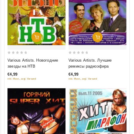
Добавить В Корзину
Добавить В Корзину
0
0
Various Artists. Новогодние
Various Artists. Лучшие
out
out
звезды на НТВ
ремиксы радиоэфира
of
of
€4,99
€4,99
5
5
inkl. Mwst., zzgl. Versand
inkl. Mwst., zzgl. Versand