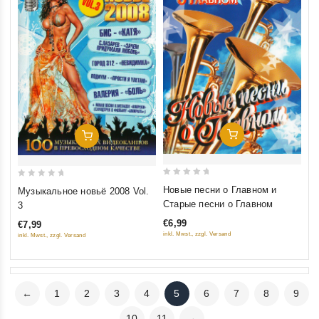
Добавить В Корзину
Добавить В Корзину
0
0
Новые песни о Главном и
Музыкальное новьё 2008 Vol.
out
out
Старые песни о Главном
3
of
of
€6,99
€7,99
5
5
inkl. Mwst., zzgl. Versand
inkl. Mwst., zzgl. Versand
←
1
2
3
4
5
6
7
8
9
10
11
→