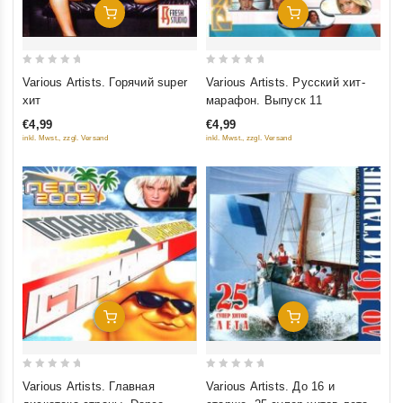
Добавить В Корзину
Добавить В Корзину
0
0
Various Artists. Горячий super
Various Artists. Русский хит-
out
out
хит
марафон. Выпуск 11
of
of
€4,99
€4,99
5
5
inkl. Mwst., zzgl. Versand
inkl. Mwst., zzgl. Versand
Добавить В Корзину
Добавить В Корзину
0
0
Various Artists. Главная
Various Artists. До 16 и
out
out