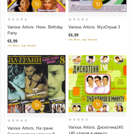
Добавить В Корзину
Добавить В Корзину
0
0
Various Artists. Неон. Birthday
Various Artists. МузОтрыв 3
out
out
Party
€6,99
of
of
inkl. Mwst., zzgl. Versand
€6,99
5
5
inkl. Mwst., zzgl. Versand
Добавить В Корзину
Добавить В Корзину
0
0
Various Artists. Дискотека140.
Various Artists. На грани.
out
out
140 ударов в минуту