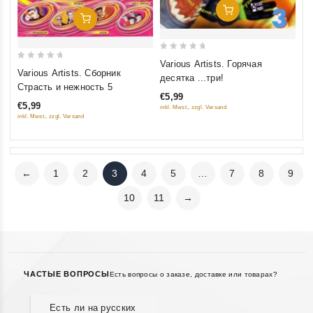
Добавить В Корзину
Добавить В Корзину
0
Various Artists. Горячая
0
Various Artists. Сборник
out
десятка ...три!
out
Страсть и нежность 5
of
of
€5,99
5
€5,99
inkl. Mwst., zzgl. Versand
5
inkl. Mwst., zzgl. Versand
←
1
2
3
4
5
…
7
8
9
10
11
→
ЧАСТЫЕ ВОПРОСЫ
Есть вопросы о заказе, доставке или товарах?
Есть ли на русских