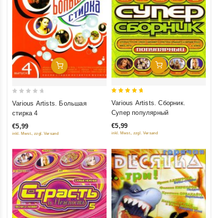
Добавить В Корзину
Добавить В Корзину
5
0
Various Artists. Сборник.
Various Artists. Большая
out of 5
out
Супер популярный
стирка 4
of
€5,99
€5,99
5
inkl. Mwst., zzgl. Versand
inkl. Mwst., zzgl. Versand