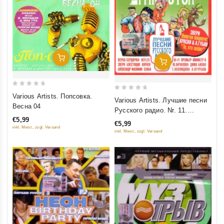
Добавить В Корзину
Добавить В Корзину
0
Various Artists. Попсовка.
0
Various Artists. Лучшие песни
out
Весна 04
out
Русского радио. Nr. 11.
of
of
€5,99
Полная версия. Часть 2
5
€5,99
5
inkl. Mwst., zzgl. Versand
inkl. Mwst., zzgl. Versand