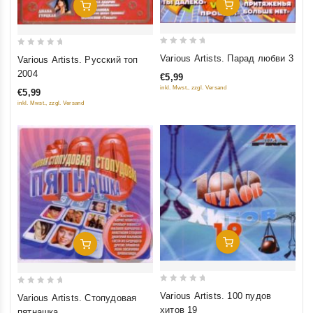
Добавить В Корзину
Добавить В Корзину
0
0
Various Artists. Парад любви 3
Various Artists. Русский топ
out
out
2004
€5,99
of
of
inkl. Mwst., zzgl. Versand
€5,99
5
5
inkl. Mwst., zzgl. Versand
Добавить В Корзину
Добавить В Корзину
0
0
Various Artists. 100 пудов
Various Artists. Стопудовая
out
out
хитов 19
пятнашка