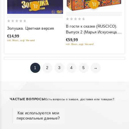
Добавить В Корзину
Добавить В Корзину
0
0
В гости к сказке (RUSCICO).
Золушка. Цветная версия
out
Выпуск 2 (Марья Искусница.
out
of
€14,99
На златом крыльце сидели...
of
€59,99
inkl. Mwst., zzgl. Versand
5
Русалочка. Принцесса на
5
inkl. Mwst., zzgl. Versand
горошине. Осенние колокола)
(5 DVD)
1
2
3
4
5
→
ЧАСТЫЕ ВОПРОСЫ
Есть вопросы о заказе, доставке или товарах?
Как используются мои
персональные данные?