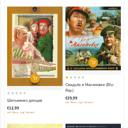
Добавить В Корзину
Добавить В Корзину
1
Свадьба в Малиновке (Blu-
out
Ray)
of
€29,99
0
5
Шельменко денщик
inkl. Mwst., zzgl. Versand
out
€12,99
of
inkl. Mwst., zzgl. Versand
5