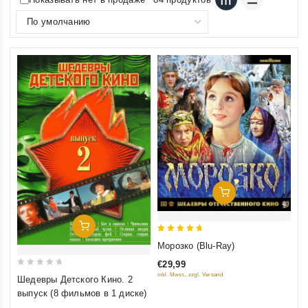
Добавить В Корзину
Добавить В Корзину
5
Морозко (Blu-Ray)
out of 5
€29,99
0
inkl. Mwst., zzgl. Versand
Шедевры Детского Кино. 2
out
выпуск (8 фильмов в 1 диске)
of