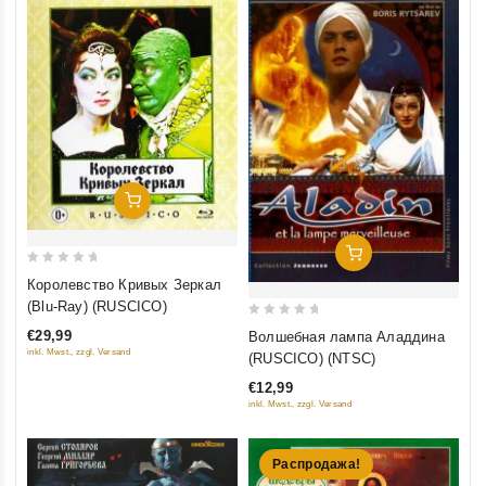
Добавить В Корзину
Добавить В Корзину
0
Королевство Кривых Зеркал
out
(Blu-Ray) (RUSCICO)
of
0
€29,99
Волшебная лампа Аладдина
5
out
inkl. Mwst., zzgl. Versand
(RUSCICO) (NTSC)
of
€12,99
5
inkl. Mwst., zzgl. Versand
Распродажа!