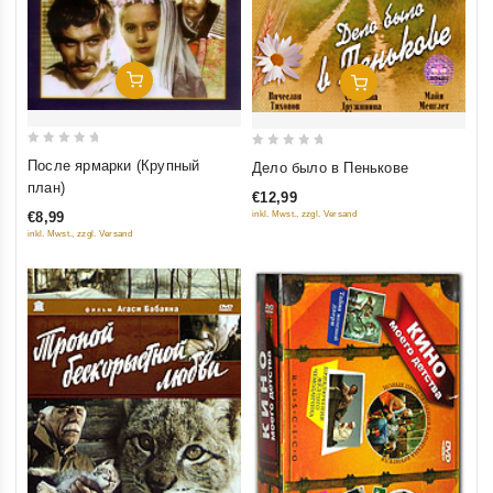
Добавить В Корзину
Добавить В Корзину
0
0
После ярмарки (Крупный
Дело было в Пенькове
out
out
план)
€12,99
of
of
€8,99
inkl. Mwst., zzgl. Versand
5
5
inkl. Mwst., zzgl. Versand