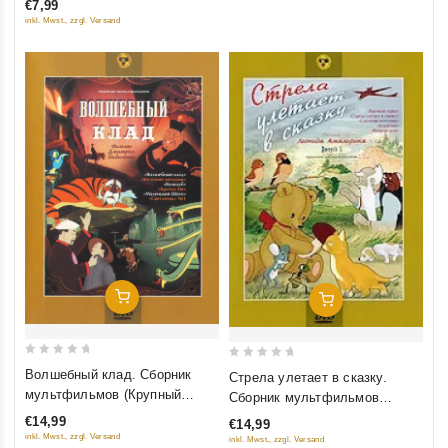
€7,99
5
inkl. Mwst., zzgl. Versand
Добавить В Корзину
Добавить В Корзину
0
0
Волшебный клад. Сборник
Стрела улетает в сказку.
out
out
мультфильмов (Крупный
Сборник мультфильмов
of
of
план)
(Крупный план)
€14,99
€14,99
5
5
inkl. Mwst., zzgl. Versand
inkl. Mwst., zzgl. Versand