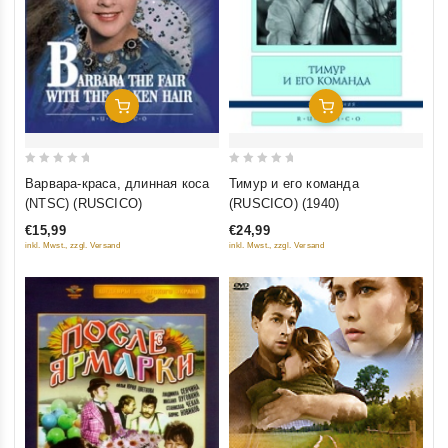
Добавить В Корзину
Добавить В Корзину
0
0
Варвара-краса, длинная коса
Тимур и его команда
out
out
(NTSC) (RUSCICO)
(RUSCICO) (1940)
of
of
€15,99
€24,99
5
5
inkl. Mwst., zzgl. Versand
inkl. Mwst., zzgl. Versand