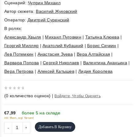
Cценарий:
Чуприн Михаил
Автор сюжета:
Василий Жуковский
Оператор:
Дмитрий Суренский
В ролях:
Александр Хвыля
|
Михаил Пуговкин
|
Татьяна Клюева
|
Георгий Милляр
|
Анатолий Кубацкий
|
Борис Сичкин
|
Лев Потемкин
|
Анастасия Зуева
|
Вера Алтайская
|
Варвара Попова
|
Сергей Николаев
|
Валентина Ананьина
|
Вера Петрова
|
Алексей Катышев
|
Лидия Королева
0
(
0
количество оценок)
|
Войдите, Чтобы Оценить
out
of
5
€7,99
более 5 на складе
inkl. Mwst., zzgl. Versand
Добавить В Корзину