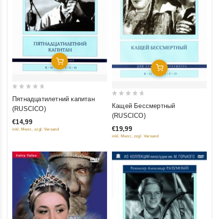
Добавить В Корзину
Добавить В Корзину
0
Пятнадцатилетний капитан
0
out
Кащей Бессмертный
(RUSCICO)
out
(RUSCICO)
of
€14,99
of
5
€19,99
inkl. Mwst., zzgl. Versand
5
inkl. Mwst., zzgl. Versand