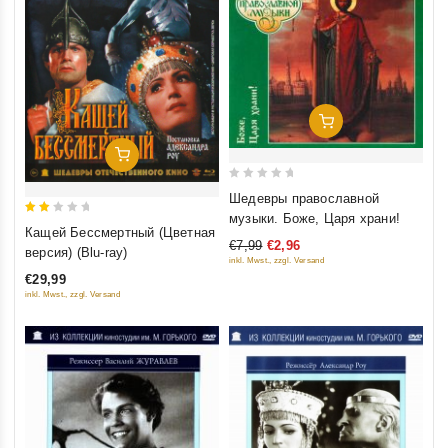
Добавить В Корзину
Добавить В Корзину
0
Шедевры православной
out
музыки. Боже, Царя храни!
2
Кащей Бессмертный (Цветная
of
out
€7,99
€2,96
версия) (Blu-ray)
5
inkl. Mwst., zzgl. Versand
of
€29,99
5
inkl. Mwst., zzgl. Versand