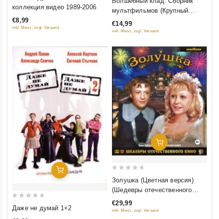
Волшебный клад. Сборник
out
out
коллекция видео 1989-2006
мультфильмов (Крупный
of
of
план)
€8,99
€14,99
5
5
inkl. Mwst., zzgl. Versand
inkl. Mwst., zzgl. Versand
Добавить В Корзину
Добавить В Корзину
0
Золушка (Цветная версия)
out
(Шедевры отечественного
of
кино) (Blu-ray)
€29,99
0
5
Даже не думай 1+2
inkl. Mwst., zzgl. Versand
out