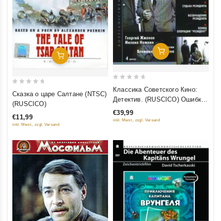
Добавить В Корзину
Добавить В Корзину
0
Классика Советского Кино:
0
Сказка о царе Салтане (NTSC)
out
Детектив. (RUSCICO) Ошибка
out
(RUSCICO)
of
резидента. Судьба резидента.
of
€39,99
5
€11,99
Возвращение резидента.
5
inkl. Mwst., zzgl. Versand
inkl. Mwst., zzgl. Versand
Конец операции "Резидент" (4
DVD)