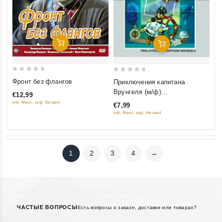
Добавить В Корзину
Добавить В Корзину
0
0
Фронт без флангов
Приключения капитана
out
out
Врунгеля (м/ф)
€12,99
of
of
(Реставрированная версия)
inkl. Mwst., zzgl. Versand
€7,99
5
5
(Diamant)
inkl. Mwst., zzgl. Versand
1
2
3
4
→
ЧАСТЫЕ ВОПРОСЫ
Есть вопросы о заказе, доставке или товарах?