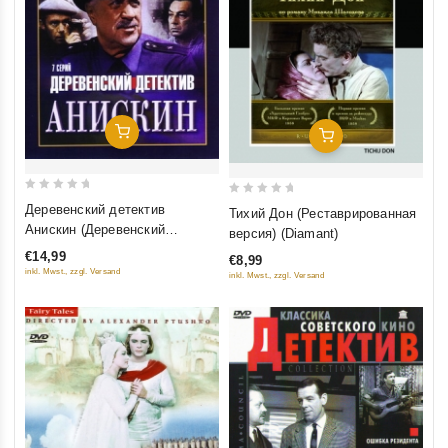
Добавить В Корзину
Добавить В Корзину
0
0
Деревенский детектив
Тихий Дон (Реставрированная
out
out
Анискин (Деревенский
версия) (Diamant)
of
of
детектив. Анискин и
€14,99
€8,99
5
5
Фантомас. И снова Анискин)
inkl. Mwst., zzgl. Versand
inkl. Mwst., zzgl. Versand