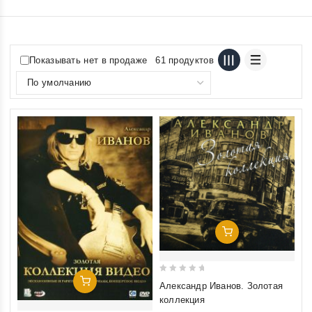
Показывать нет в продаже
61 продуктов
Добавить В Корзину
0
Добавить В Корзину
Александр Иванов. Золотая
out
коллекция
of