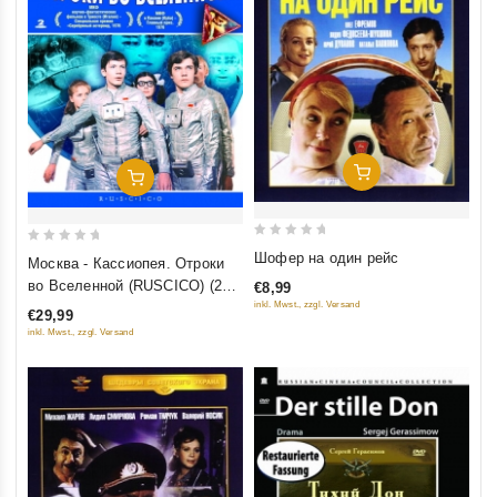
Добавить В Корзину
Добавить В Корзину
0
0
Шофер на один рейс
Москва - Кассиопея. Отроки
out
out
во Вселенной (RUSCICO) (2
€8,99
of
of
DVD)
inkl. Mwst., zzgl. Versand
€29,99
5
5
inkl. Mwst., zzgl. Versand