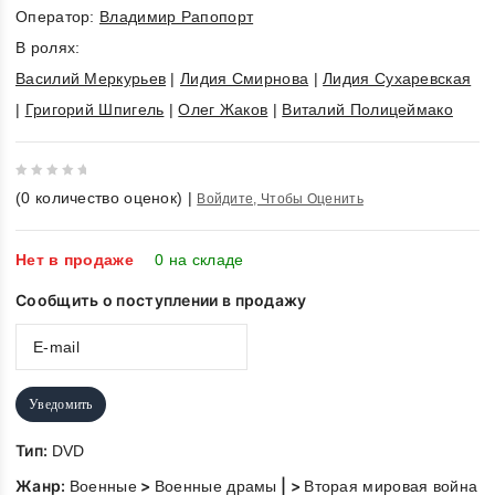
Оператор:
Владимир Рапопорт
В ролях:
Василий Меркурьев
|
Лидия Смирнова
|
Лидия Сухаревская
|
Григорий Шпигель
|
Олег Жаков
|
Виталий Полицеймако
0
(
0
количество оценок)
|
Войдите, Чтобы Оценить
out
of
5
Нет в продаже
0 на складе
Сообщить о поступлении в продажу
Уведомить
Тип:
DVD
Жанр:
>
| >
Военные
Военные драмы
Вторая мировая война