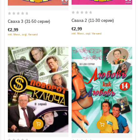
0
0
Сваха 2 (11-30 серии)
Сваха 3 (31-50 серии)
out
out
€2,99
€2,99
of
of
inkl. Mwst., zzgl. Versand
inkl. Mwst., zzgl. Versand
5
5
Добавить В Корзину
Добавить В Корзину