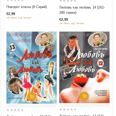
0
0
Поворот ключа (8 Серий)
Любовь как любовь 14 (261-
out
out
280 серии)
€2,99
of
of
inkl. Mwst., zzgl. Versand
€2,99
5
5
inkl. Mwst., zzgl. Versand
Добавить В Корзину
Добавить В Корзину
0
0