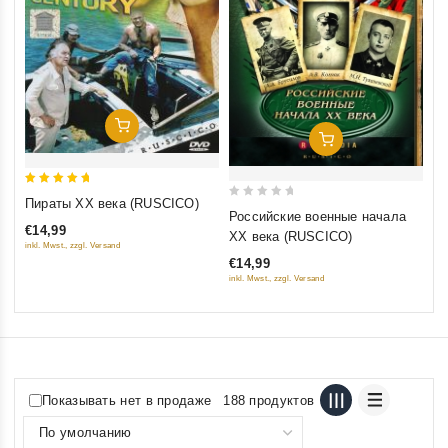
inkl
Добавить В Корзину
Добавить В Корзину
5
Пираты XX века (RUSCICO)
0
out of 5
Российские военные начала
out
€14,99
XX века (RUSCICO)
inkl. Mwst., zzgl. Versand
of
€14,99
5
inkl. Mwst., zzgl. Versand
Показывать нет в продаже
188 продуктов