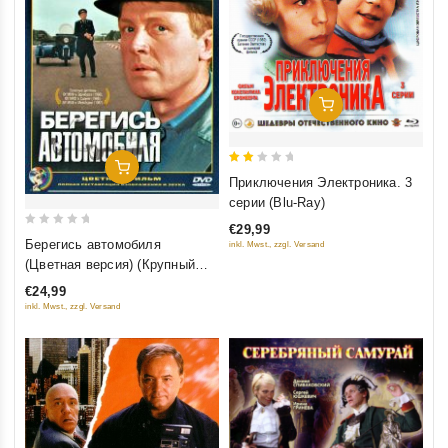
Добавить В Корзину
Добавить В Корзину
2
Приключения Электроника. 3
out
серии (Blu-Ray)
of
€29,99
0
5
Берегись автомобиля
inkl. Mwst., zzgl. Versand
out
(Цветная версия) (Крупный
of
план) (2 DVD)
€24,99
5
inkl. Mwst., zzgl. Versand