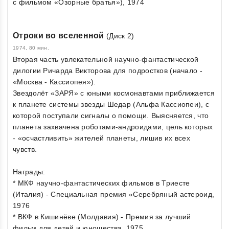
с фильмом «Озорные братья»), 1974
Отроки во вселенной
(Диск 2)
1974, 80 мин.
Вторая часть увлекательной научно-фантастической
дилогии Ричарда Викторова для подростков (начало -
«Москва - Кассиопея»).
Звездолёт «ЗАРЯ» с юными космонавтами приближается
к планете системы звезды Шедар (Альфа Кассиопеи), с
которой поступали сигналы о помощи. Выясняется, что
планета захвачена роботами-андроидами, цель которых
- «осчастливить» жителей планеты, лишив их всех
чувств.
Награды:
* МКФ научно-фантастических фильмов в Триесте
(Италия) - Специальная премия «Серебряный астероид,
1976
* ВКФ в Кишинёве (Молдавия) - Премия за лучший
фильм для детей и юношества, 1975