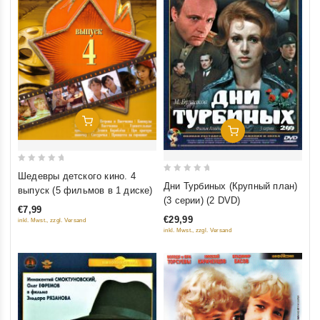
Добавить В Корзину
Добавить В Корзину
0
Шедевры детского кино. 4
0
out
Дни Турбиных (Крупный план)
выпуск (5 фильмов в 1 диске)
out
(3 серии) (2 DVD)
of
€7,99
of
5
€29,99
inkl. Mwst., zzgl. Versand
5
inkl. Mwst., zzgl. Versand