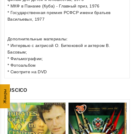
* МКФ в Панаме (Куба) - Главный приз, 1976
* Государственная премия РСФСР имени братьев
Васильевых, 1977
Дополнительные материалы:
* Интервью с актрисой О. Битюковой и актером В.
Басовым;
* Фильмографии;
* Фотоальбом
* Смотрите на DVD
RUSCICO
Жанры
0
Ди
ou
(R
of
€1
5