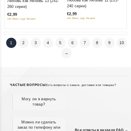
Любовь как любовь 12 (221-
Любовь как любовь 13 (241-
out
out
240 серии)
260 серии)
of
of
€2,99
€2,99
5
5
inkl. Mwst., zzgl. Versand
inkl. Mwst., zzgl. Versand
1
2
3
4
5
6
7
8
9
10
→
ЧАСТЫЕ ВОПРОСЫ
Есть вопросы о заказе, доставке или товарах?
Могу ли я вернуть
товар?
Можно ли сделать
заказ по телефону или
Все ответы в разделе FAQ →