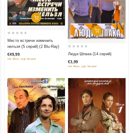
Добавить В Корзину
Добавить В Корзину
0
Место встречи изменить
out
нельзя (5 серий) (2 Blu-Ray)
of
0
Люди Шпака (14 серий)
€49,99
5
out
inkl. Mwst., zzgl. Versand
€3,99
of
inkl. Mwst., zzgl. Versand
5