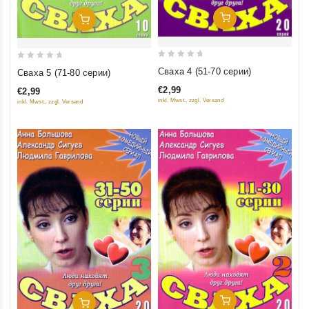
Добавить В Корзину
Добавить В Корзину
0
0
Сваха 4 (51-70 серии)
Сваха 5 (71-80 серии)
out
out
€2,99
€2,99
of
of
inkl. Mwst., zzgl. Versand
inkl. Mwst., zzgl. Versand
5
5
Добавить В Корзину
Добавить В Корзину