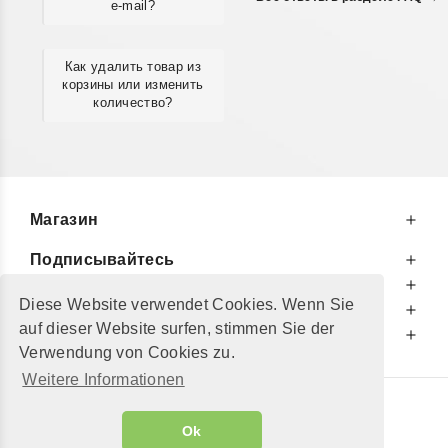
e-mail?
Как удалить товар из
корзины или изменить
количество?
Магазин
Подписывайтесь
К Вашим Услугам
Diese Website verwendet Cookies. Wenn Sie
Информируем Вас
auf dieser Website surfen, stimmen Sie der
Дополнительно
Verwendung von Cookies zu.
Weitere Informationen
© 2002 - 2026
"Petershop GmbH"
|
Ok
Alle Preise inkl. MwSt. und zzgl.
Versandkosten