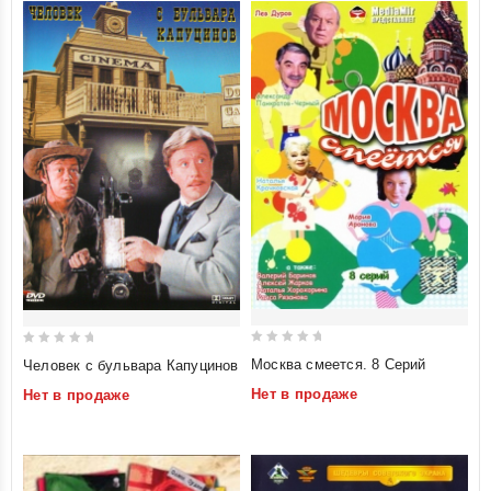
0
0
Москва смеется. 8 Серий
Человек с бульвара Капуцинов
out
out
Нет в продаже
Нет в продаже
of
of
5
5