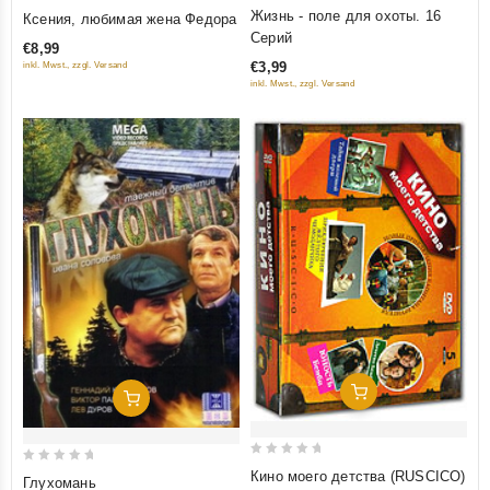
0
0
Жизнь - поле для охоты. 16
Ксения, любимая жена Федора
out
out
Серий
€8,99
of
of
€3,99
inkl. Mwst., zzgl. Versand
5
5
inkl. Mwst., zzgl. Versand
Добавить В Корзину
Добавить В Корзину
0
0
Кино моего детства (RUSCICO)
Глухомань
out