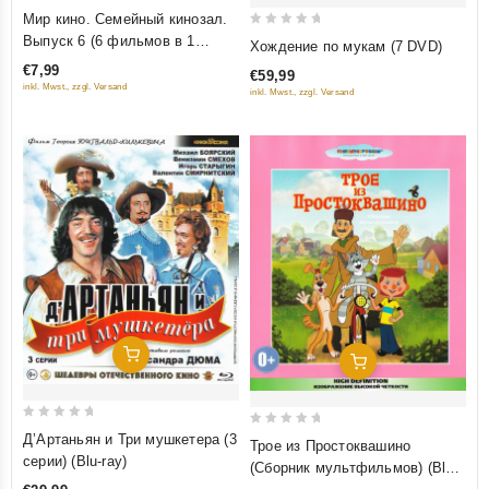
0
Мир кино. Семейный кинозал.
out
0
Выпуск 6 (6 фильмов в 1
Хождение по мукам (7 DVD)
of
out
диске)
€7,99
€59,99
5
of
inkl. Mwst., zzgl. Versand
inkl. Mwst., zzgl. Versand
5
Добавить В Корзину
Добавить В Корзину
0
0
Д’Артаньян и Три мушкетера (3
Трое из Простоквашино
out
out
серии) (Blu-ray)
(Сборник мультфильмов) (Blu-
of
of