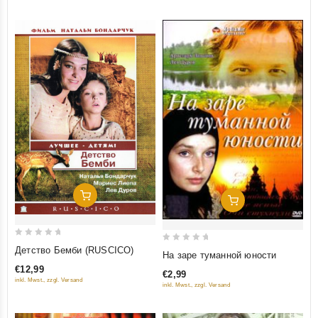
Добавить В Корзину
Добавить В Корзину
0
0
Детство Бемби (RUSCICO)
На заре туманной юности
out
out
€12,99
€2,99
of
of
inkl. Mwst., zzgl. Versand
inkl. Mwst., zzgl. Versand
5
5