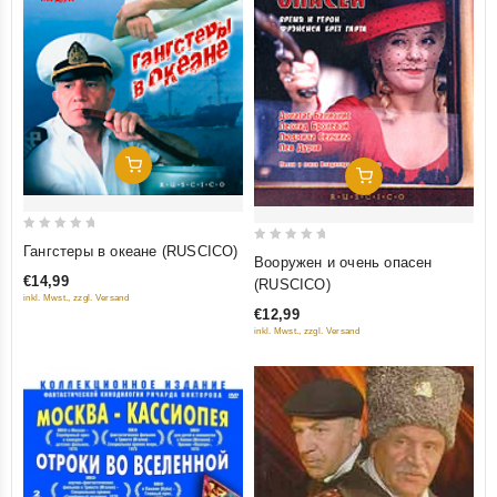
Добавить В Корзину
Добавить В Корзину
0
Гангстеры в океане (RUSCICO)
0
Вооружен и очень опасен
out
out
€14,99
(RUSCICO)
of
of
inkl. Mwst., zzgl. Versand
5
€12,99
5
inkl. Mwst., zzgl. Versand