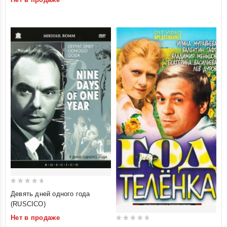
of 5
5
0
Девять дней одного года
out
(RUSCICO)
of
Нет в продаже
5
0