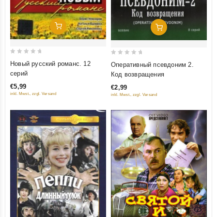
Добавить В Корзину
Добавить В Корзину
0
0
Новый русский романс. 12
Оперативный псевдоним 2.
out
out
серий
Код возвращения
of
of
€5,99
€2,99
5
5
inkl. Mwst., zzgl. Versand
inkl. Mwst., zzgl. Versand