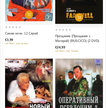
Добавить В Корзину
Добавить В Корзину
0
Синие ночи. 12 Серий
0
Прощание (Прощание с
out
out
€3,99
Матерой) (RUSCICO) (2 DVD)
of
inkl. Mwst., zzgl. Versand
of
5
€24,99
5
inkl. Mwst., zzgl. Versand