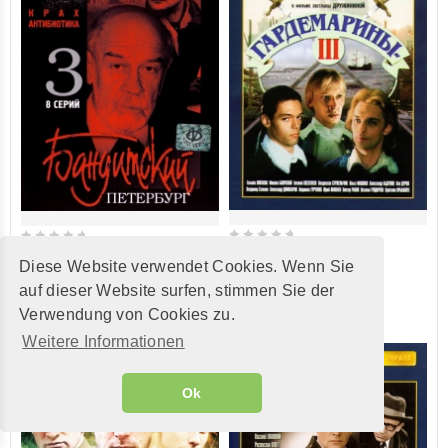
0
0
Гардемарины-III
Бандитский Петербург: Фильм
Diese Website verwendet Cookies. Wenn Sie
out
out
3. Крах Антибиотика
Нет в продаже
auf dieser Website surfen, stimmen Sie der
of
of
Нет в продаже
Verwendung von Cookies zu.
5
5
Weitere Informationen
Ok