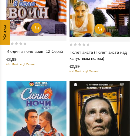
Жанры
Добавить В Корзину
Добавить В Корзину
0
0
И один в поле воин. 12 Серий
Полет аиста (Полет аиста над
out
out
капустным полем)
€3,99
of
of
inkl. Mwst., zzgl. Versand
€2,99
5
5
inkl. Mwst., zzgl. Versand