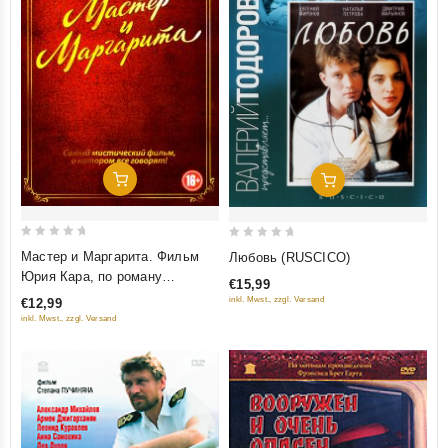
Добавить В Корзину
Добавить В Корзину
0
0
Мастер и Маргарита. Фильм
Любовь (RUSCICO)
out
out
Юрия Кара, по роману
€15,99
of
of
Михаила Булгакова
inkl. Mwst., zzgl. Versand
€12,99
5
5
inkl. Mwst., zzgl. Versand