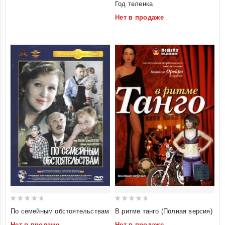
Год теленка
out
Нет в продаже
of
5
0
0
В ритме танго (Полная версия)
По семейным обстоятельствам
out
out
Нет в продаже
Нет в продаже