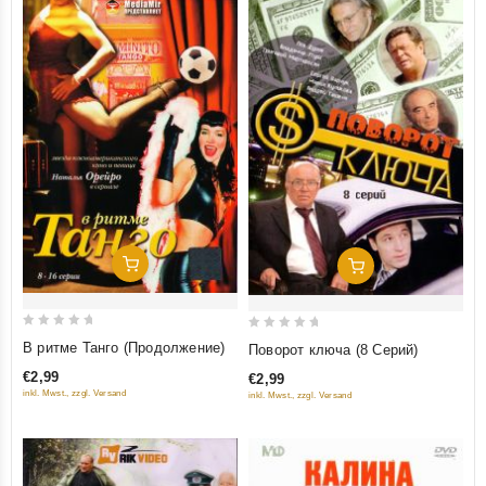
Добавить В Корзину
Добавить В Корзину
0
0
В ритме Танго (Продолжение)
Поворот ключа (8 Серий)
out
out
€2,99
€2,99
of
of
inkl. Mwst., zzgl. Versand
inkl. Mwst., zzgl. Versand
5
5