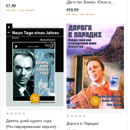
out
(Детство Бемби. Юность
€7,99
of
of
Бемби. Тайна железной двери.
€59,99
inkl. Mwst., zzgl. Versand
5
Новые приключения капитана
5
inkl. Mwst., zzgl. Versand
Врунгеля. Приключения
желтого чемоданчика) (5 DVD)
Добавить В Корзину
Добавить В Корзину
0
Девять дней одного года
0
Дорога в Парадиз
out
(Реставрированная версия)
out