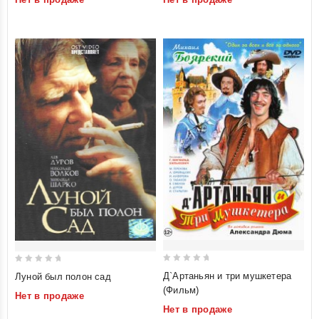
of
of
5
5
0
0
Д`Артаньян и три мушкетера
Луной был полон сад
out
out
(Фильм)
Нет в продаже
of
of
Нет в продаже
5
5