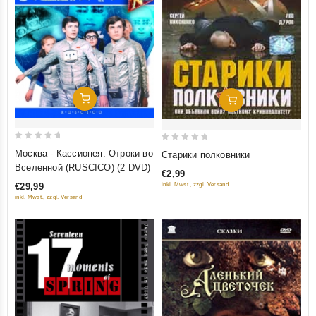
Добавить В Корзину
Добавить В Корзину
0
0
Москва - Кассиопея. Отроки во
Старики полковники
out
out
Вселенной (RUSCICO) (2 DVD)
€2,99
of
of
inkl. Mwst., zzgl. Versand
€29,99
5
5
inkl. Mwst., zzgl. Versand