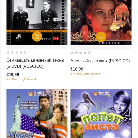
Добавить В Корзину
Добавить В Корзину
0
0
Семнадцать мгновений весны
Аленький цветочек (RUSCICO)
out
out
(6 DVD) (RUSCICO)
€18,99
of
of
inkl. Mwst., zzgl. Versand
€49,99
5
5
inkl. Mwst., zzgl. Versand