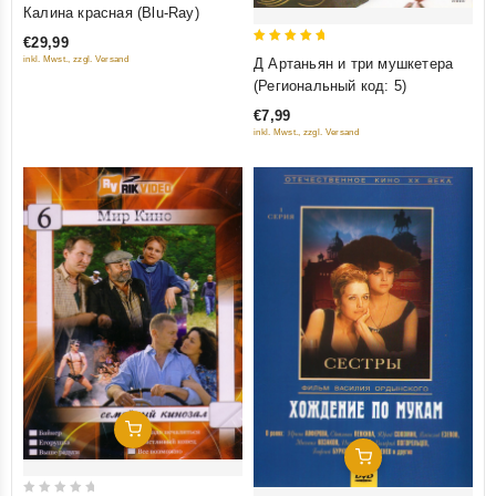
5
Калина красная (Blu-Ray)
out of 5
€29,99
5
inkl. Mwst., zzgl. Versand
Д Артаньян и три мушкетера
out of 5
(Региональный код: 5)
€7,99
inkl. Mwst., zzgl. Versand
Добавить В Корзину
Добавить В Корзину