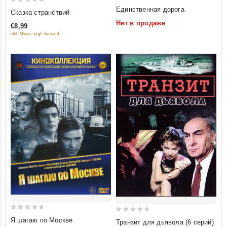
0
0
Единственная дорога
Сказка странствий
out
out
Нет в продаже
€8,99
of
of
inkl. Mwst., zzgl. Versand
5
5
0
0
Я шагаю по Москве
Транзит для дьявола (6 серий)
out