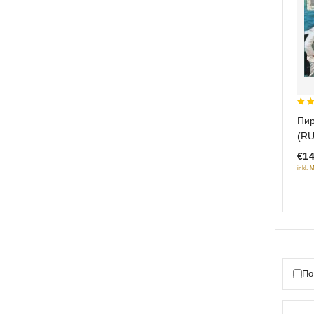
5
Пир
out
(R
€14
inkl. 
По