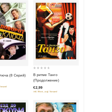
0
В ритме Танго
люча (8 Серий)
out
(Продолжение)
of
 Versand
€2,99
5
inkl. Mwst., zzgl. Versand