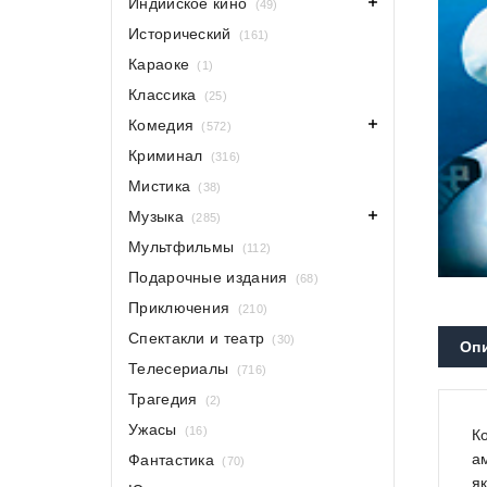
Индийское кино
(49)
Исторический
(161)
Караоке
(1)
Классика
(25)
Комедия
(572)
Криминал
(316)
Мистика
(38)
Музыка
(285)
Мультфильмы
(112)
Подарочные издания
(68)
Приключения
(210)
Спектакли и театр
(30)
Оп
Телесериалы
(716)
Трагедия
(2)
Ужасы
(16)
К
а
Фантастика
(70)
я