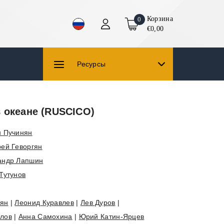
Корзина
0
€0,00
Ресурсы
в океане (RUSCICO)
н Пучинян
ей Геворгян
андр Лапшин
Тутунов
нян
|
Леонид Куравлев
|
Лев Дуров
|
лов
|
Анна Самохина
|
Юрий Катин-Ярцев