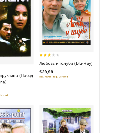
3
Любовь и голуби (Blu-Ray)
out
€29,99
of 5
Бруклина (Поезд
inkl. Mwst., zzgl. Versand
yna)
 Versand