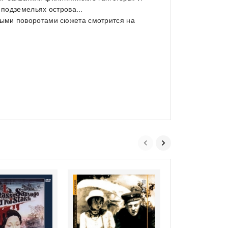
 подземельях острова...
ыми поворотами сюжета смотрится на
0
Шла собака по 
out
(RUSCICO)
of