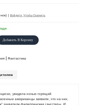
нок)
|
Войдите, Чтобы Оценить
ладе
Добавить В Корзину
|
ния
Фантастика
ителям
анциско, увидела ночью горящий
пасенные американцы заявили, что на них,
к" захватили филиппинские гангстеры. И