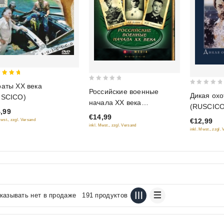
аты XX века
0
0
Российские военные
 of 5
Дикая охо
USCICO)
out
out
начала XX века
(RUSCICO
of
,99
of
(RUSCICO)
€14,99
5
€12,99
Mwst., zzgl. Versand
5
inkl. Mwst., zzgl. Versand
inkl. Mwst., zzgl.
казывать нет в продаже
191 продуктов