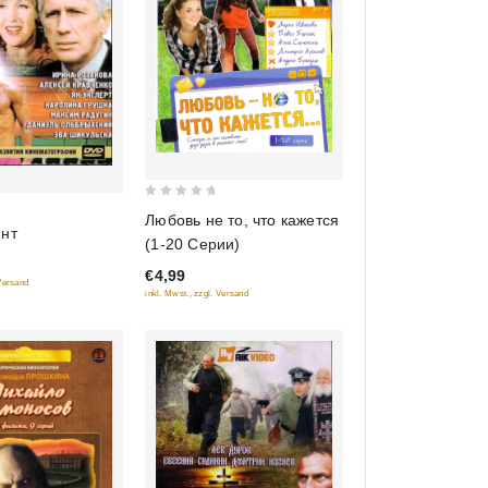
0
Любовь не то, что кажется
йнт
out
(1-20 Серии)
of
€4,99
5
 Versand
inkl. Mwst., zzgl. Versand