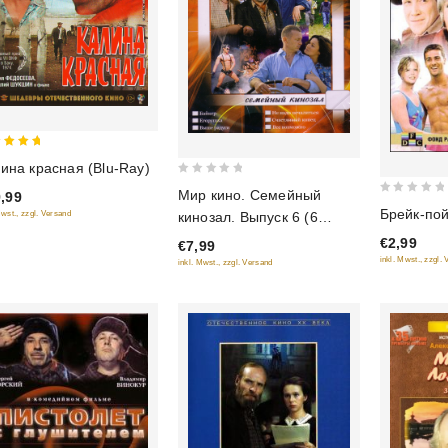
ина красная (Blu-Ray)
 of 5
0
Мир кино. Семейный
,99
0
out
Брейк-по
кинозал. Выпуск 6 (6
Mwst., zzgl. Versand
out
of
фильмов в 1 диске)
€2,99
€7,99
of
5
inkl. Mwst., zzgl.
inkl. Mwst., zzgl. Versand
5