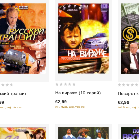
0
0
На вираже (10 серий)
ский транзит
Поворот к
out
out
€2,99
99
€2,99
of
of
inkl. Mwst., zzgl. Versand
Mwst., zzgl. Versand
inkl. Mwst., zzgl.
5
5