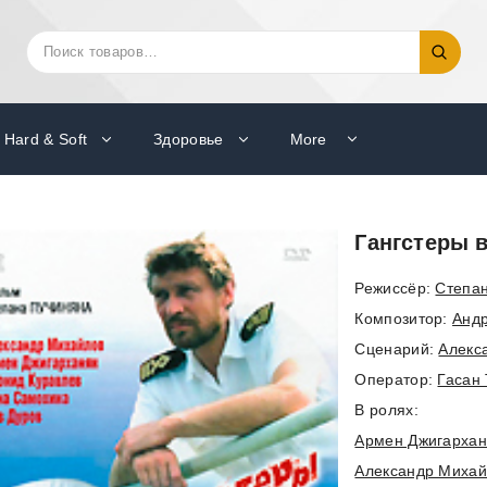
Искать:
Поиск
Hard & Soft
Здоровье
More
Гангстеры 
Режиссёр:
Степа
Композитор:
Андр
Cценарий:
Алекс
Оператор:
Гасан 
В ролях:
Армен Джигарха
Александр Михай