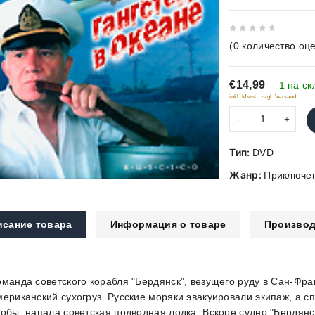
0
(
0
количество оце
out
of
€14,99
5
1 на ск
inkl. Mwst., zzgl. Versand
Тип:
DVD
Жанр:
Приключе
исание товара
Информация о товаре
Производ
оманда советского корабля "Бердянск", везущего руду в Сан-Фр
мериканский сухогруз. Русские моряки эвакуировали экипаж, а с
кобы, напала советская подводная лодка. Вскоре судно "Бердянс