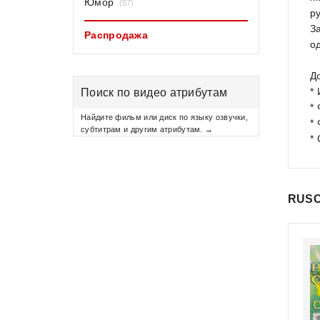
Юмор
(57)
р
З
Распродажа
о
Д
*
Поиск по видео атрибутам
*
Найдите фильм или диск по языку озвучки,
*
субтитрам и другим атрибутам. →
*
RUSC