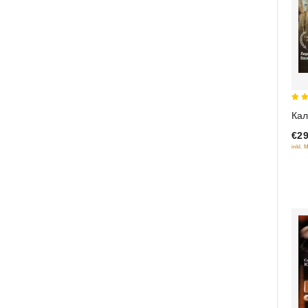
5
Кал
out
€29
inkl. 