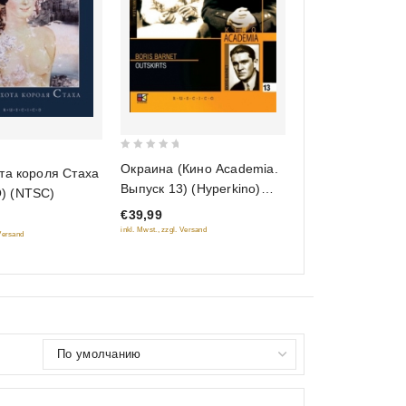
€16,99
5
inkl. Mwst., zzgl. Versand
0
Окраина (Кино Academia.
та короля Стаха
out
Выпуск 13) (Hyperkino)
) (NTSC)
of
(RUSCICO) (2 DVD)
€39,99
5
inkl. Mwst., zzgl. Versand
 Versand