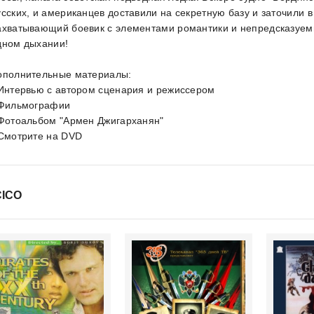
усских, и американцев доставили на секретную базу и заточили в
ахватывающий боевик с элементами романтики и непредсказуем
дном дыхании!
ополнительные материалы:
 Интервью с автором сценария и режиссером
 Фильмографии
 Фотоальбом "Армен Джигарханян"
 Смотрите на DVD
ICO