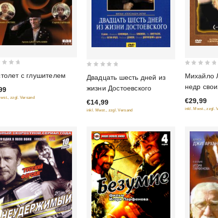
0
0
толет с глушителем
Михайло 
Двадцать шесть дней из
out
out
недр свои
жизни Достоевского
99
of
of
учености 
Mwst., zzgl. Versand
€29,99
€14,99
5
5
отечества
inkl. Mwst., zzgl.
inkl. Mwst., zzgl. Versand
серий) (3