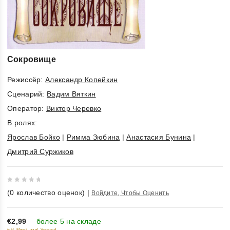
Сокровище
Режиссёр:
Александр Копейкин
Cценарий:
Вадим Вяткин
Оператор:
Виктор Черевко
В ролях:
Ярослав Бойко
|
Римма Зюбина
|
Анастасия Бунина
|
Дмитрий Суржиков
0
(
0
количество оценок)
|
Войдите, Чтобы Оценить
out
of
5
€2,99
более 5 на складе
inkl. Mwst., zzgl. Versand