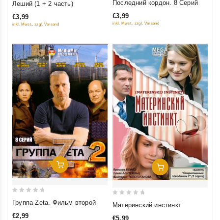
Последний кордон. 8 Серий
Леший (1 + 2 часть)
out
out
€3,99
€3,99
of
of
inkl. Mwst., zzgl. Versand
inkl. Mwst., zzgl. Versand
5
5
Добавить В Корзину
Добавить В Корзину
0
0
Группа Zeta. Фильм второй
Материнский инстинкт
out
out
€2,99
€5,99
of