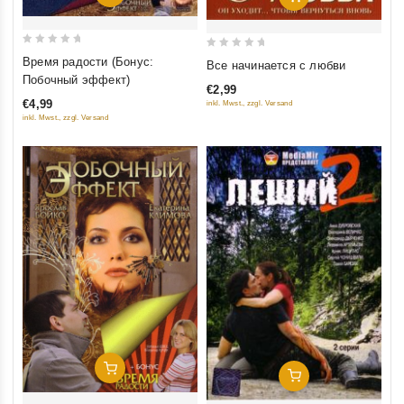
0
0
Время радости (Бонус:
Все начинается с любви
out
out
Побочный эффект)
€2,99
of
of
€4,99
inkl. Mwst., zzgl. Versand
5
5
inkl. Mwst., zzgl. Versand
Добавить В Корзину
Добавить В Корзину