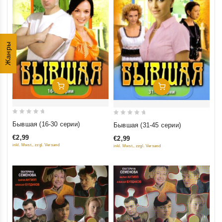
Жанры
Добавить В Корзину
Добавить В Корзину
0
0
Бывшая (16-30 серии)
Бывшая (31-45 серии)
out
out
€2,99
€2,99
of
of
inkl. Mwst., zzgl. Versand
inkl. Mwst., zzgl. Versand
5
5