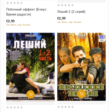
0
Побочный эффект (Бонус:
0
Леший 2 (2 серий)
out
Время радости)
out
of
€2,99
of
€2,99
inkl. Mwst., zzgl. Versand
5
5
inkl. Mwst., zzgl. Versand
Добавить В Корзину
Добавить В Корзину
0
0