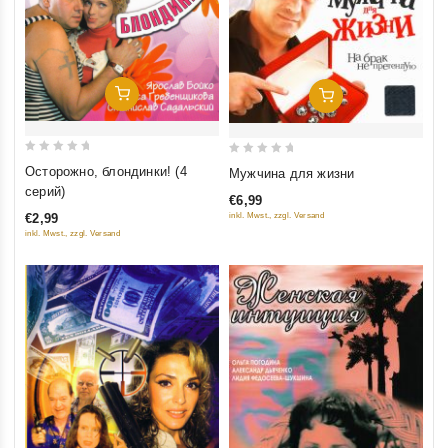
Добавить В Корзину
Добавить В Корзину
0
0
Осторожно, блондинки! (4
Мужчина для жизни
out
out
серий)
€6,99
of
of
€2,99
inkl. Mwst., zzgl. Versand
5
5
inkl. Mwst., zzgl. Versand