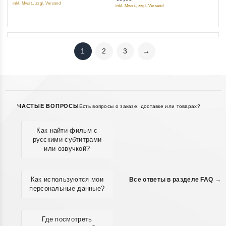
of
inkl. Mwst., zzgl. Versand
inkl. Mwst., zzgl. Versand
5
5
1
2
3
→
ЧАСТЫЕ ВОПРОСЫ
Есть вопросы о заказе, доставке или товарах?
Как найти фильм с
русскими субтитрами
или озвучкой?
Как используются мои
Все ответы в разделе FAQ →
персональные данные?
Где посмотреть