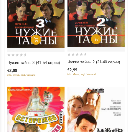
Добавить В Корзину
Добавить В Корзину
0
0
Чужие тайны 2 (21-40 серии)
Чужие тайны 3 (41-54 серии)
out
out
€2,99
€2,99
of
of
inkl. Mwst., zzgl. Versand
inkl. Mwst., zzgl. Versand
5
5