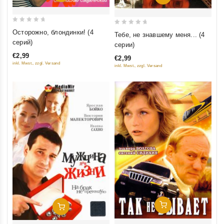
0
0
Осторожно, блондинки! (4
Тебе, не знавшему меня... (4
out
out
серий)
серии)
of
of
€2,99
€2,99
5
5
inkl. Mwst., zzgl. Versand
inkl. Mwst., zzgl. Versand
Добавить В Корзину
Добавить В Корзину