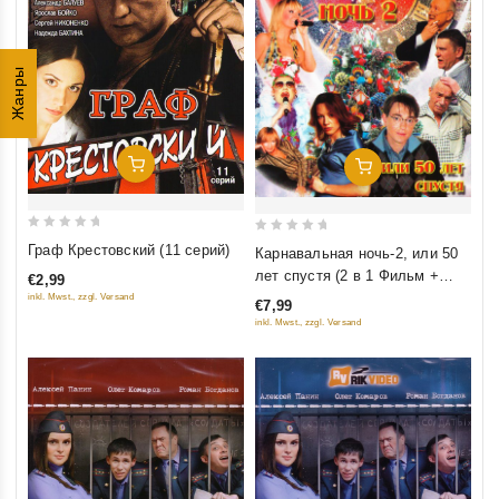
Жанры
Добавить В Корзину
Добавить В Корзину
0
0
Граф Крестовский (11 серий)
Карнавальная ночь-2, или 50
out
out
лет спустя (2 в 1 Фильм +
€2,99
of
of
мюзикл)
inkl. Mwst., zzgl. Versand
€7,99
5
5
inkl. Mwst., zzgl. Versand