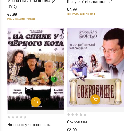
Мой ангел / Дни ангела (2
Выпуск 7 (6 фильмов в 1
out
of
DVD)
диске)
€7,99
of
5
€3,99
inkl. Mwst., zzgl. Versand
5
inkl. Mwst., zzgl. Versand
Добавить В Корзину
Добавить В Корзину
0
Сокровище
0
На спине у черного кота
out
out
€2,99