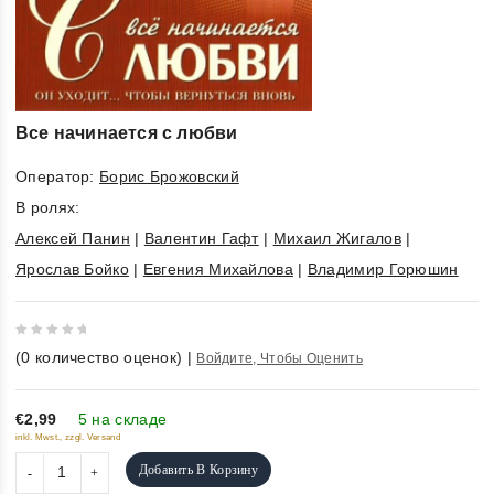
Все начинается с любви
Оператор:
Борис Брожовский
В ролях:
Алексей Панин
|
Валентин Гафт
|
Михаил Жигалов
|
Ярослав Бойко
|
Евгения Михайлова
|
Владимир Горюшин
0
(
0
количество оценок)
|
Войдите, Чтобы Оценить
out
of
5
€2,99
5 на складе
inkl. Mwst., zzgl. Versand
Добавить В Корзину