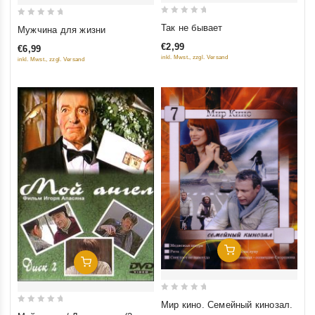
0
0
Так не бывает
Мужчина для жизни
out
out
€2,99
€6,99
of
of
inkl. Mwst., zzgl. Versand
inkl. Mwst., zzgl. Versand
5
5
Добавить В Корзину
Добавить В Корзину
0
Мир кино. Семейный кинозал.
0
out