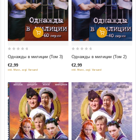
Добавить В Корзину
Добавить В Корзину
0
0
Однажды в милиции (Том 3)
Однажды в милиции (Том 2)
out
out
€2,99
€2,99
of
of
inkl. Mwst., zzgl. Versand
inkl. Mwst., zzgl. Versand
5
5