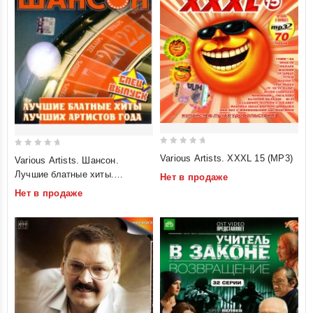
0
0
Various Artists. XXXL 15 (MP3)
Various Artists. Шансон.
out
out
Лучшие блатные хиты.
Нет в продаже
of
of
Спецвыпуск
Нет в продаже
5
5