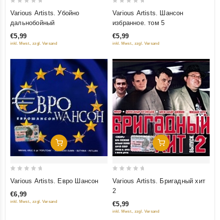
0
0
Various Artists. Убойно
Various Artists. Шансон
out
out
дальнобойный
избранное. том 5
of
of
€5,99
€5,99
5
5
inkl. Mwst., zzgl. Versand
inkl. Mwst., zzgl. Versand
Добавить В Корзину
Добавить В Корзину
0
0
Various Artists. Евро Шансон
Various Artists. Бригадный хит
out
out
2
€6,99
of
of
inkl. Mwst., zzgl. Versand
€5,99
5
5
inkl. Mwst., zzgl. Versand