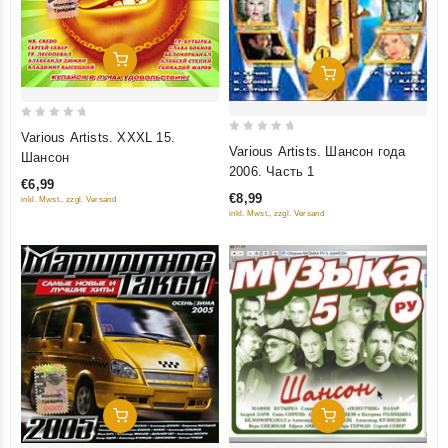
Добавить В Корзину
Добавить В Корзину
0
Various Artists. XXXL 15.
0
out
Various Artists. Шансон года
Шансон
out
2006. Часть 1
of
€6,99
of
5
€8,99
inkl. Mwst., zzgl. Versand
5
inkl. Mwst., zzgl. Versand
Добавить В Корзину
Добавить В Корзину