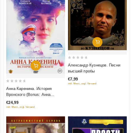
Добавить В Корзину
0
Александр Кузнецов. Песни
Добавить В Корзину
out
высшей пробы
of
€7,99
5
inkl. Mwst., zzgl. Versand
0
Анна Каренина. История
out
Вронского (Bonus: Анна
of
Каренина (1967г.)) (2 DVD)
€24,99
5
inkl. Mwst., zzgl. Versand