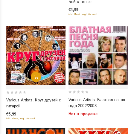
Бой с тенью
out
€4,99
of
inkl. Mwst., zzgl. Versand
5
Добавить В Корзину
0
0
Various Artists. Блатная песня
Various Artists. Круг друзей с
out
out
года 2002/2003
гитарой
of
of
Нет в продаже
€5,99
5
5
inkl. Mwst., zzgl. Versand