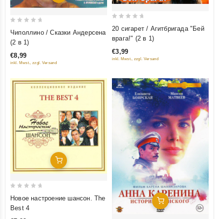
0
0
20 сигарет / Агитбригада "Бей
Чиполлино / Сказки Андерсена
out
врага!" (2 в 1)
out
(2 в 1)
of
of
€3,99
€8,99
5
5
inkl. Mwst., zzgl. Versand
inkl. Mwst., zzgl. Versand
Добавить В Корзину
0
Новое настроение шансон. The
Добавить В Корзину
out
Best 4
of