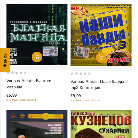
Жанры
Добавить В Корзину
Добавить В Корзину
0
0
Various Artists. Блатная
Various Artists. Наши барды 3.
out
out
матрица
mp3 Коллекция
of
of
€6,99
€9,99
5
5
inkl. Mwst., zzgl. Versand
inkl. Mwst., zzgl. Versand