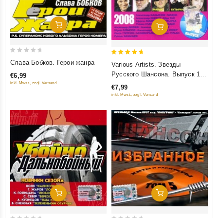
Добавить В Корзину
Добавить В Корзину
0
5
Слава Бобков. Герои жанра
Various Artists. Звезды
out
out of 5
Русского Шансона. Выпуск 11
€6,99
of
(2008)
inkl. Mwst., zzgl. Versand
€7,99
5
inkl. Mwst., zzgl. Versand
Добавить В Корзину
Добавить В Корзину