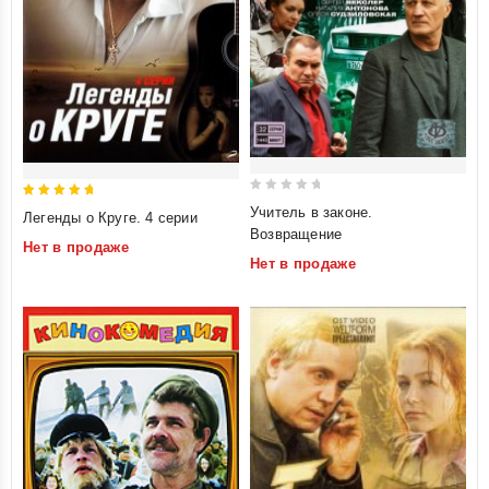
0
5
Учитель в законе.
Легенды о Круге. 4 серии
out
out of 5
Возвращение
Нет в продаже
of
Нет в продаже
5