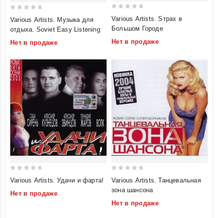
0
0
Various Artists. Sтрах в
Various Artists. Музыка для
out
out
Большом Городе
отдыха. Soviet Easy Listening
of
of
Нет в продаже
Нет в продаже
5
5
0
0
Various Artists. Удачи и фарта!
Various Artists. Танцевальная
out
out
зона шансона
Нет в продаже
of
of
Нет в продаже
5
5