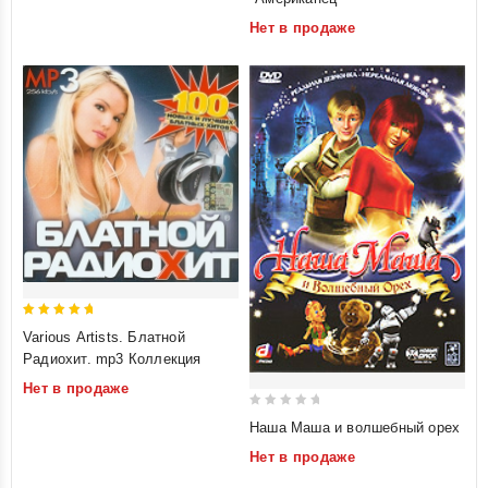
of
Нет в продаже
5
5
Various Artists. Блатной
out of 5
Радиохит. mp3 Коллекция
Нет в продаже
0
Наша Маша и волшебный орех
out
Нет в продаже
of
5