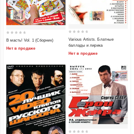
0
0
Various Artists. Блатные
В масть! Vol. 1 (Сборник)
out
out
баллады и лирика
Нет в продаже
of
of
Нет в продаже
5
5