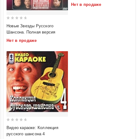
Нет в продаже
of
5
0
Новые Звезды Русского
out
Шансона. Полная версия
of
Нет в продаже
5
0
Видео караоке: Коллекция
out
русского шансона 4
of