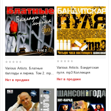
0
0
Various Artists. Бандитская
Various Artists. Блатные
out
out
пуля. mp3 Коллекция
баллады и лирика. Том 2. mp3
of
of
Коллекция
Нет в продаже
Нет в продаже
5
5