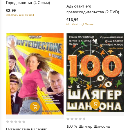
Город счастья (4 Серии)
0
Адьютант его
out
out
€2,99
превосходительства (2 DVD)
of
inkl. Mwst., zzgl. Versand
of
5
€16,99
5
inkl. Mwst., zzgl. Versand
Добавить В Корзину
Добавить В Корзину
0
100 % Шлягер Шансона
0
Путешествие (8 серий)
out