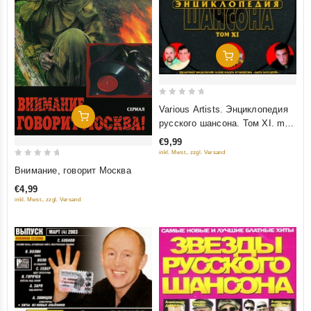
Добавить В Корзину
0
Various Artists. Энциклопедия
Добавить В Корзину
out
русского шансона. Том XI. mp3
of
Collection
€9,99
5
inkl. Mwst., zzgl. Versand
0
Внимание, говорит Москва
out
€4,99
of
inkl. Mwst., zzgl. Versand
5