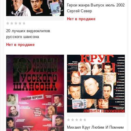
0
Герои жанра Выпуск июль 2002
out
Сергей Север
of
Нет в продаже
5
0
20 лучших видеоклипов
out
русского шансона
of
Нет в продаже
5
0
Михаил Круг Любим И Помним
out