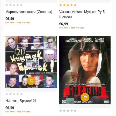
0
5
Маршрутное такси (Сборник)
Various Artists. Музыка Ру 5.
out
out of 5
Шансон
€6,99
of
inkl. Mwst., zzgl. Versand
€6,99
5
inkl. Mwst., zzgl. Versand
Добавить В Корзину
Добавить В Корзину
0
Ништяк, Браток! 21
out
€6,99
of
inkl. Mwst., zzgl. Versand
5
0