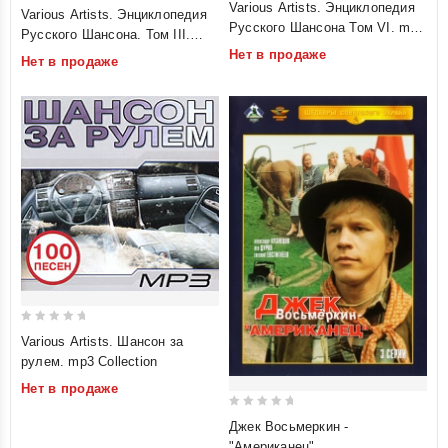
0
Various Artists. Энциклопедия
Various Artists. Энциклопедия
out
out
Русского Шансона Том VI. mp3
Русского Шансона. Том III.
of
Collection
of
mp3 Collection
Нет в продаже
Нет в продаже
5
5
0
Various Artists. Шансон за
out
рулем. mp3 Collection
of
Нет в продаже
5
0
Джек Восьмеркин -
out
"Американец"