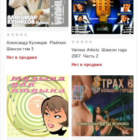
0
Александр Кузнецов. Platinum
out
0
Шансон том 3
Various Artists. Шансон года
of
out
2007. Часть 2
Нет в продаже
5
of
Нет в продаже
5